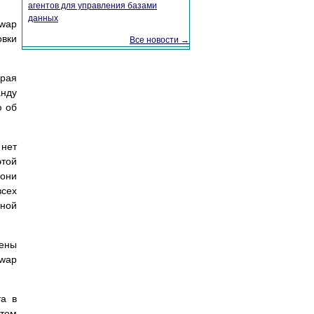
агентов для управления базами
данных
swap
овки
Все новости →
pая
анду
ю об
нет
этой
они
всех
дной
чены
swap
та в
атем