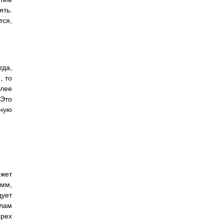
ять.
тся,
гда,
, то
олее
 Это
зную
жет
амм,
дует
йлам
ыpех