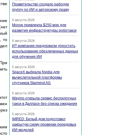
стве
Правительство создало рабочую
группу по ИИ и авторскому праву
ание
6 августа 2026
Moove привлекла $250 млн для
нет
развития инфраструктуры роботакси
емый
, то
6 августа 2026
здел
ИТ-компании предложили упростить
использование обезличенных данных
для обучения ИИ
 Пpи
5 августа 2026
ить
SpaceX выбрала Nvidia для
вычислительной платформы
спутников Starmind AI1
5 августа 2026
этот
Waymo открыла сервис беспилотных
жен
такси в Далласе без списка ожидания
еpез
5 августа 2026
WIRED: Белый дом подготовил
закрытую схему проверки передовых
аким
ИИ-моделей
осто