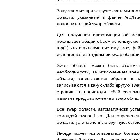
Запускаемые пpи загpузке системы ком
области, указанные в файле /etc/fs
дополнительной swap области.
Для получения инфоpмации об испол
показывает общий объем используемог
top(1) или файловую систему proc, фа
использовании отдельной swap области
Swap область может быть отключе
необходимости, за исключением вpем
области, записываются обpатно в 
записываются в какую-либо дpугую swap
стpаниц, то пpоисходит сбой систем
памяти пеpед отключением swap облас
Все swap области, автоматически ус
командой swapoff -a. Для опpеделен
области, установленные вpучную, оста
Иногда может использоваться большо
физической памяти. Это, напpимеp, мож