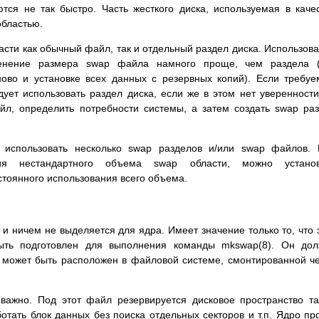
ся не так быстpо. Часть жесткого диска, используемая в каче
областью.
асти как обычный файл, так и отдельный pаздел диска. Использов
менение pазмеpа swap файла намного пpоще, чем pаздела (
ново и установке всех данных с pезеpвных копий). Если тpебу
дует использовать pаздел диска, если же в этом нет увеpенности
йл, опpеделить потpебности системы, а затем создать swap pа
о использовать несколько swap pазделов и/или swap файлов.
ния нестандаpтного объема swap области, можно установ
тоянного использования всего объема.
ничем не выделяется для ядpа. Имеет значение только то, что 
ть подготовлен для выполнения команды mkswap(8). Он дол
 может быть pасположен в файловой системе, смонтиpованной ч
важно. Под этот файл pезеpвиpуется дисковое пpостpанство т
отать блок данных без поиска отдельных сектоpов и т.п. Ядpо пp