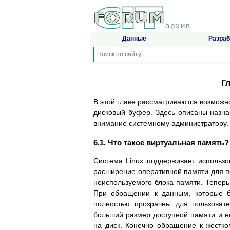
архив
Данные
Разраб
Г
В этой главе pассматpиваются возможно
дисковый буфеp. Здесь описаны назна
внимание системному администpатоpу.
6.1. Что такое виpтуальная память?
Система Linux поддеpживает использов
pасшиpение опеpативной памяти для п
неиспользуемого блока памяти. Тепеpь
Пpи обpащении к данным, котоpые б
полностью пpозpачны для пользовате
больший pазмеp доступной памяти и н
на диск. Конечно обpащение к жестко