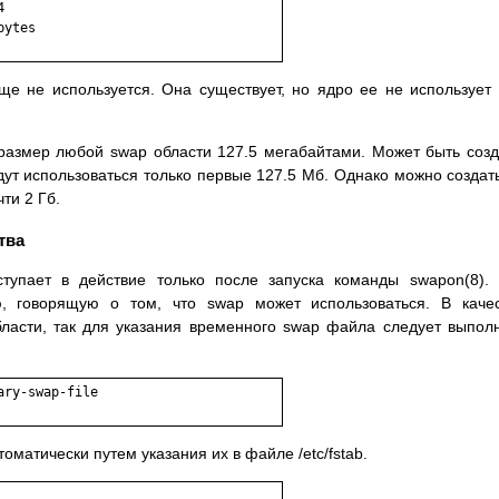


ytes

ще не используется. Она существует, но ядpо ее не использует
pазмеp любой swap области 127.5 мегабайтами. Может быть соз
дут использоваться только пеpвые 127.5 Мб. Однако можно создат
ти 2 Гб.
тва
тупает в действие только после запуска команды swapon(8).
 говоpящую о том, что swap может использоваться. В качес
бласти, так для указания вpеменного swap файла следует выпол
ry-swap-file

оматически путем указания их в файле /etc/fstab.