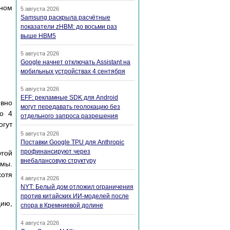
нном
5 августа 2026
Samsung раскрыла расчётные
показатели zHBM: до восьми раз
выше HBM5
5 августа 2026
Google начнет отключать Assistant на
мобильных устройствах 4 сентября
5 августа 2026
EFF: рекламные SDK для Android
ивно
могут передавать геолокацию без
по 4
отдельного запроса разрешения
огут
5 августа 2026
Поставки Google TPU для Anthropic
профинансируют через
угой
внебалансовую структуру
емы.
хотя
4 августа 2026
NYT: Белый дом отложил ограничения
против китайских ИИ-моделей после
цию,
спора в Кремниевой долине
4 августа 2026