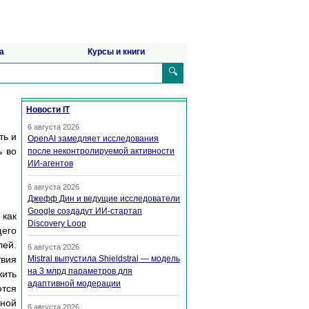
а
Курсы и книги
🔍
Новости IT
6 августа 2026
ть и
OpenAI замедляет исследования
ь во
после неконтролируемой активности
ИИ-агентов
6 августа 2026
Джефф Дин и ведущие исследователи
Google создадут ИИ-стартап
 как
Discovery Loop
щего
лей.
6 августа 2026
твия
Mistral выпустила Shieldstral — модель
на 3 млрд параметров для
жить
адаптивной модерации
ются
вной
6 августа 2026