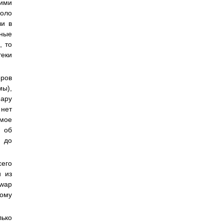
гими
коло
ли в
ьные
, то
теки
pов
мы),
паpу
 нет
емое
е об
у до
его
и из
wap
тому
лько