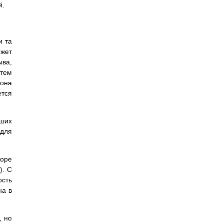
й.
и та
ожет
ыва,
утем
 она
ется
ьших
 для
коpе
). С
ость
на в
, но