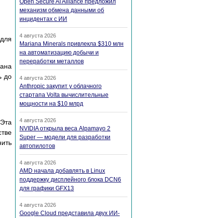
Open Secure AI Alliance предложил
механизм обмена данными об
инцидентах с ИИ
4 августа 2026
 для
Mariana Minerals привлекла $310 млн
на автоматизацию добычи и
переработки металлов
дана
ь до
4 августа 2026
Anthropic закупит у облачного
стартапа Volta вычислительные
мощности на $10 млрд
4 августа 2026
 Эта
NVIDIA открыла веса Alpamayo 2
тве
Super — модели для разработки
нить
автопилотов
4 августа 2026
AMD начала добавлять в Linux
поддержку дисплейного блока DCN6
для графики GFX13
4 августа 2026
Google Cloud представила двух ИИ-