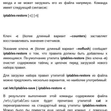
ввода и не может загружать его из файла напрямую. Команда
имеет следующий синтаксис:
iptables-restore
[-c] [-n]
Ключ
-c
(более длинный вариант
--counters
) заставляет
восстанавливать значения счетчиков.
Указание ключа
-n
(более длинный вариант
--noflush
) сообщает
iptables-restore
о том, что правила должны быть добавлены к
имеющимся. По-умолчанию утилита
iptables-restore
(без ключа
-n
)
очистит содержимое таблиц и цепочек перед загрузкой нового
набора правил.
Для загрузки набора правил утилитой
iptables-restore
из файла
можно предложить несколько вариантов, но наиболее употребимый:
cat /etc/iptables-save | iptables-restore -c
В результате выполнения этой команды содержимое файла
/etc/iptables-save
будет прочитано утилитой
cat
и
перенаправленно на стандартный ввод утилиты
iptables-restore
.
Можно было бы привести еще целый ряд команд, с помощью