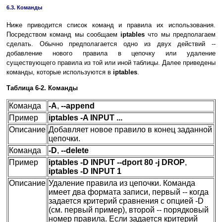
6.3. Команды
Ниже приводится список команд и правила их использования.
Посредством команд мы сообщаем
iptables
что мы предполагаем
сделать. Обычно предполагается одно из двух действий --
добавление нового правила в цепочку или удаление
существующего правила из той или иной таблицы. Далее приведены
команды, которые используются в
iptables
.
Таблица 6-2. Команды
Команда
-A
,
--append
Пример
iptables -A INPUT ...
Описание
Добавляет новое правило в конец заданной
цепочки.
Команда
-D
,
--delete
Пример
iptables -D INPUT --dport 80 -j DROP
,
iptables -D INPUT 1
Описание
Удаление правила из цепочки. Команда
имеет два формата записи, первый -- когда
задается критерий сравнения с опцией -D
(см. первый пример), второй -- порядковый
номер правила. Если задается критерий