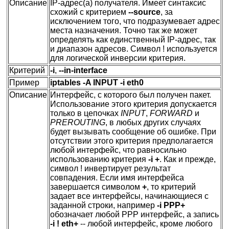
Описание
IP-адрес(а) получателя. Имеет синтаксис
схожий с критерием
--source
, за
исключением того, что подразумевает адрес
места назначения. Точно так же может
определять как единственный IP-адрес, так
и диапазон адресов. Символ ! используется
для логической инверсии критерия.
Критерий
-i
,
--in-interface
Пример
iptables -A INPUT -i eth0
Описание
Интерфейс, с которого был получен пакет.
Использование этого критерия допускается
только в цепочках
INPUT
,
FORWARD
и
PREROUTING
, в любых других случаях
будет вызывать сообщение об ошибке. При
отсутствии этого критерия предполагается
любой интерфейс, что равносильно
использованию критерия
-i +
. Как и прежде,
символ ! инвертирует результат
совпадения. Если имя интерфейса
завершается символом
+
, то критерий
задает все интерфейсы, начинающиеся с
заданной строки, например
-i PPP+
обозначает любой PPP интерфейс, а запись
-i ! eth+
-- любой интерфейс, кроме любого