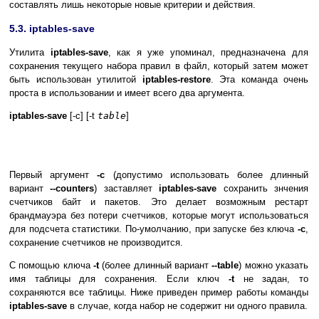
составлять лишь некоторые новые критерии и действия.
5.3. iptables-save
Утилита
iptables-save
, как я уже упоминал, предназначена для
сохранения текущего набора правил в файл, который затем может
быть использован утилитой
iptables-restore
. Эта команда очень
проста в использовании и имеет всего два аргумента.
iptables-save
[-c] [-t
table
]
Первый аргумент
-c
(допустимо использовать более длинный
вариант
--counters
) заставляет
iptables-save
сохранить знчения
счетчиков байт и пакетов. Это делает возможным рестарт
брандмауэра без потери счетчиков, которые могут использоваться
для подсчета статистики. По-умолчанию, при запуске без ключа
-с
,
сохранение счетчиков не производится.
С помощью ключа
-t
(более длинный вариант
--table
) можно указать
имя таблицы для сохранения. Если ключ
-t
не задан, то
сохраняются все таблицы. Ниже приведен пример работы команды
iptables-save
в случае, когда набор не содержит ни одного правила.