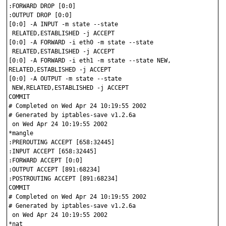
:FORWARD DROP [0:0]

:OUTPUT DROP [0:0]

[0:0] -A INPUT -m state --state
 RELATED,ESTABLISHED -j ACCEPT

[0:0] -A FORWARD -i eth0 -m state --state
 RELATED,ESTABLISHED -j ACCEPT

[0:0] -A FORWARD -i eth1 -m state --state NEW,
RELATED,ESTABLISHED -j ACCEPT

[0:0] -A OUTPUT -m state --state
 NEW,RELATED,ESTABLISHED -j ACCEPT

COMMIT

# Completed on Wed Apr 24 10:19:55 2002

# Generated by iptables-save v1.2.6a
 on Wed Apr 24 10:19:55 2002

*mangle

:PREROUTING ACCEPT [658:32445]

:INPUT ACCEPT [658:32445]

:FORWARD ACCEPT [0:0]

:OUTPUT ACCEPT [891:68234]

:POSTROUTING ACCEPT [891:68234]

COMMIT

# Completed on Wed Apr 24 10:19:55 2002

# Generated by iptables-save v1.2.6a
 on Wed Apr 24 10:19:55 2002

*nat
