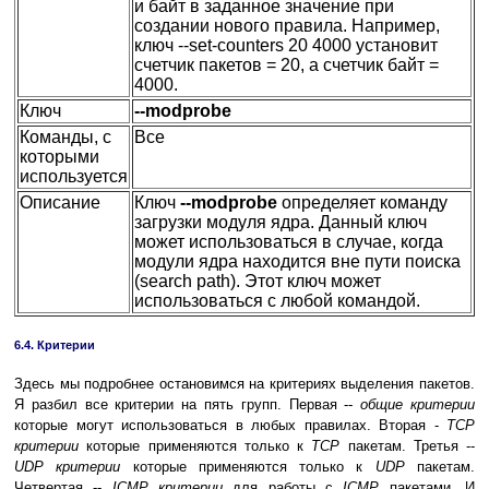
и байт в заданное значение при
создании нового правила. Например,
ключ --set-counters 20 4000 установит
счетчик пакетов = 20, а счетчик байт =
4000.
Ключ
--modprobe
Команды, с
Все
которыми
используется
Описание
Ключ
--modprobe
определяет команду
загрузки модуля ядра. Данный ключ
может использоваться в случае, когда
модули ядра находится вне пути поиска
(search path). Этот ключ может
использоваться с любой командой.
6.4. Критерии
Здесь мы подробнее остановимся на критериях выделения пакетов.
Я разбил все критерии на пять групп. Первая --
общие критерии
которые могут использоваться в любых правилах. Вторая -
TCP
критерии
которые применяются только к
TCP
пакетам. Третья --
UDP критерии
которые применяются только к
UDP
пакетам.
Четвертая --
ICMP критерии
для работы с
ICMP
пакетами. И