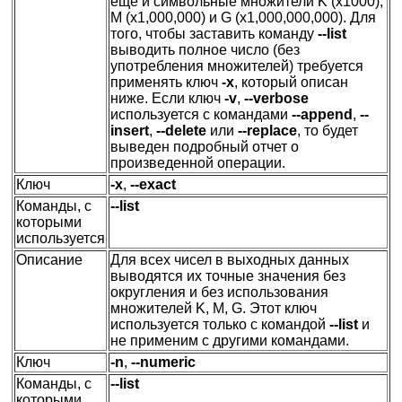
еще и символьные множители K (x1000),
M (x1,000,000) и G (x1,000,000,000). Для
того, чтобы заставить команду
--list
выводить полное число (без
употребления множителей) требуется
применять ключ
-x
, который описан
ниже. Если ключ
-v
,
--verbose
используется с командами
--append
,
--
insert
,
--delete
или
--replace
, то будет
выведен подробный отчет о
произведенной операции.
Ключ
-x
,
--exact
Команды, с
--list
которыми
используется
Описание
Для всех чисел в выходных данных
выводятся их точные значения без
округления и без использования
множителей K, M, G. Этот ключ
используется только с командой
--list
и
не применим с другими командами.
Ключ
-n
,
--numeric
Команды, с
--list
которыми