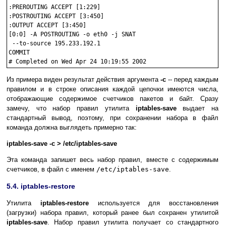
:PREROUTING ACCEPT [1:229]

:POSTROUTING ACCEPT [3:450]

:OUTPUT ACCEPT [3:450]

[0:0] -A POSTROUTING -o eth0 -j SNAT
 --to-source 195.233.192.1

COMMIT

Из примера виден результат действия аргумента
-c
-- перед каждым
правилом и в строке описания каждой цепочки имеются числа,
отображающие содержимое счетчиков пакетов и байт. Сразу
замечу, что набор правил утилита
iptables-save
выдает на
стандартный вывод, поэтому, при сохранении набора в файл
команда должна выглядеть примерно так:
iptables-save -c > /etc/iptables-save
Эта команда запишет весь набор правил, вместе с содержимым
счетчиков, в файл с именем
/etc/iptables-save
.
5.4. iptables-restore
Утилита
iptables-restore
используется для восстановления
(загрузки) набора правил, который ранее был сохранен утилитой
iptables-save
. Набор правил утилита получает со стандартного