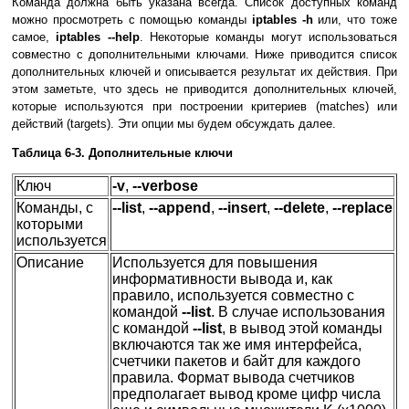
Команда должна быть указана всегда. Список доступных команд
можно просмотреть с помощью команды
iptables -h
или, что тоже
самое,
iptables --help
. Некоторые команды могут использоваться
совместно с дополнительными ключами. Ниже приводится список
дополнительных ключей и описывается результат их действия. При
этом заметьте, что здесь не приводится дополнительных ключей,
которые используются при построении критериев (matches) или
действий (targets). Эти опции мы будем обсуждать далее.
Таблица 6-3. Дополнительные ключи
Ключ
-v
,
--verbose
Команды, с
--list
,
--append
,
--insert
,
--delete
,
--replace
которыми
используется
Описание
Используется для повышения
информативности вывода и, как
правило, используется совместно с
командой
--list
. В случае использования
с командой
--list
, в вывод этой команды
включаются так же имя интерфейса,
счетчики пакетов и байт для каждого
правила. Формат вывода счетчиков
предполагает вывод кроме цифр числа