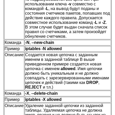
использовании ключа
-v
совместно с
командой
-L
, на вывод будут поданы и
состояния счетчиков пакетов, попавших под
действие каждого правила. Допускается
совместное использование команд
-L
и
-Z
.
В этом случае будет выдан сначала список
правил со счетчиками, а затем произойдет
обнуление счетчиков.
Команда
-N
,
--new-chain
Пример
iptables -N allowed
Описание
Создается новая цепочка с заданным
именем в заданной таблице В выше
приведенном примере создается новая
цепочка с именем
allowed
. Имя цепочки
должно быть уникальным и не должно
совпадать с зарезервированными именами
цепочек и действий (такими как
DROP
,
REJECT
и т.п.)
Команда
-X
,
--delete-chain
Пример
iptables -X allowed
Описание
Удаление заданной цепочки из заданной
таблицы. Удаляемая цепочка не должна
иметь правил и не должно быть ссылок из