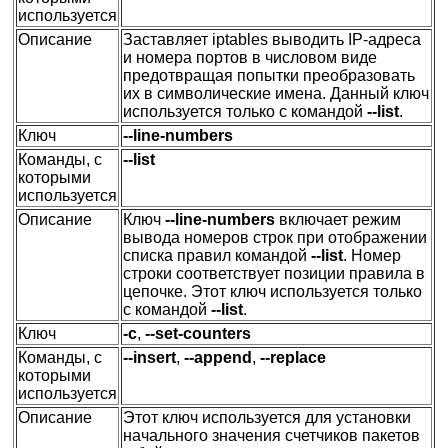
используется
Описание
Заставляет iptables выводить IP-адреса
и номера портов в числовом виде
предотвращая попытки преобразовать
их в символические имена. Данный ключ
используется только с командой
--list
.
Ключ
--line-numbers
Команды, с
--list
которыми
используется
Описание
Ключ
--line-numbers
включает режим
вывода номеров строк при отображении
списка правил командой
--list
. Номер
строки соответствует позиции правила в
цепочке. Этот ключ используется только
с командой
--list
.
Ключ
-c
,
--set-counters
Команды, с
--insert
,
--append
,
--replace
которыми
используется
Описание
Этот ключ используется для установки
начального значения счетчиков пакетов