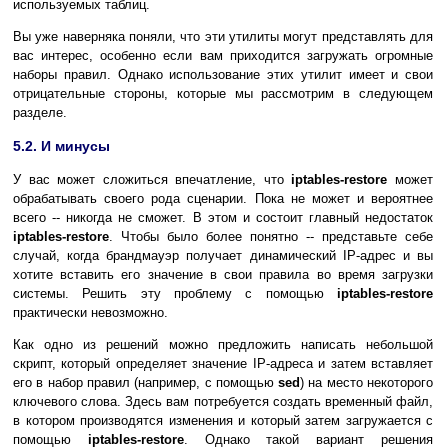
используемых таблиц.
Вы уже наверняка поняли, что эти утилиты могут представлять для
вас интерес, особенно если вам приходится загружать огромные
наборы правил. Однако использование этих утилит имеет и свои
отрицательные стороны, которые мы рассмотрим в следующем
разделе.
5.2. И минусы
У вас может сложиться впечатление, что
iptables-restore
может
обрабатывать своего рода сценарии. Пока не может и вероятнее
всего -- никогда не сможет. В этом и состоит главный недостаток
iptables-restore
. Чтобы было более понятно -- представьте себе
случай, когда брандмауэр получает динамический IP-адрес и вы
хотите вставить его значение в свои правила во время загрузки
системы. Решить эту проблему с помощью
iptables-restore
практически невозможно.
Как одно из решений можно предложить написать небольшой
скрипт, который определяет значение IP-адреса и затем вставляет
его в набор правил (например, с помощью
sed
) на место некоторого
ключевого слова. Здесь вам потребуется создать временный файл,
в котором производятся изменения и который затем загружается с
помощью
iptables-restore
. Однако такой вариант решения