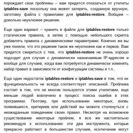
порождает свои проблемы -- вам придется отказаться от утилиты
iptables-save
поскольку она может затереть, созданную вручную,
заготовку файла с правилами для
iptables-restore
. Вобщем --
довольно неуклюжее решение.
Еще один вариант -- хранить в файле для
iptables-restore
только
статические правила, а затем с помощью небольшого скрипта
добавлять правила с динамическими параметрами. Конечно же вы
уже поняли, что это решение такое же неуклюжее как и первое. Вам
придется смириться с тем, что
iptables-restore
не очень хорошо
подходит для случая с динамически назначаемым IP-адресом и
вообще для случаев, когда вам потребуется динамически изменять
набор правил в зависимости от конфигурации системы и т.п..
Еще один недостаток
iptables-restore
и
iptables-save
в том, что их
функциональность не всегда соответствует описанной. Проблема
состоит в том, что не многие пользуются этими утилитами, еще
меньше людей вовлечено в процесс поиска ошибок в этих
программах. Поэтому, при использовании некоторых, вновь
появившихся, критериев или действий вы можете столкнуться с
неожиданным поведением своих правил. Несмотря на возможное
существование некоторых проблем, я все же настоятельно
рекомендую к использованию эти два инструмента, которые
прекрасно работают в большинстве случаев, исключение могут