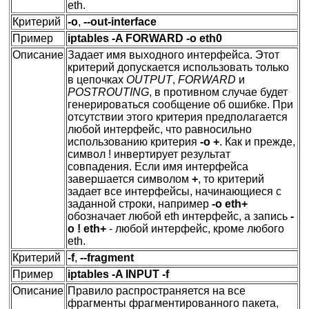
eth.
Критерий
-o
,
--out-interface
Пример
iptables -A FORWARD -o eth0
Описание
Задает имя выходного интерфейса. Этот
критерий допускается использовать только
в цепочках
OUTPUT
,
FORWARD
и
POSTROUTING
, в противном случае будет
генерироваться сообщение об ошибке. При
отсутствии этого критерия предполагается
любой интерфейс, что равносильно
использованию критерия
-o +
. Как и прежде,
символ ! инвертирует результат
совпадения. Если имя интерфейса
завершается символом
+
, то критерий
задает все интерфейсы, начинающиеся с
заданной строки, например
-o eth+
обозначает любой eth интерфейс, а запись
-
o ! eth+
- любой интерфейс, кроме любого
eth.
Критерий
-f
,
--fragment
Пример
iptables -A INPUT -f
Описание
Правило распространяется на все
фрагменты фрагментированного пакета,