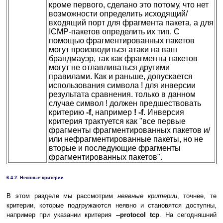
кроме первого, сделано это потому, что нет
возможности определить исходящий/
входящий порт для фрагмента пакета, а для
ICMP-пакетов определить их тип. С
помощью фрагментированных пакетов
могут производиться атаки на ваш
брандмауэр, так как фрагменты пакетов
могут не отлавливаться другими
правилами. Как и раньше, допускается
использования символа ! для инверсии
результата сравнения. только в данном
случае символ ! должен предшествовать
критерию
-f
, например
! -f
. Инверсия
критерия трактуется как "все первые
фрагменты фрагментированных пакетов и/
или нефрагментированные пакеты, но не
вторые и последующие фрагменты
фрагментированных пакетов".
6.4.2. Неявные критерии
В этом разделе мы рассмотрим
неявные критерии
, точнее, те
критерии, которые подгружаются неявно и становятся доступны,
например при указании критерия
--protocol tcp
. На сегодняшний