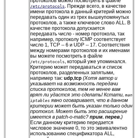
протоколов можно посмотреть в файле
. Прежде всего, в качестве
/etc/protocols
имени протокола в данный критерий можно
передавать один из трех вышеупомянутых
протоколов, а также ключевое слово ALL. В
качестве протокола допускается
передавать число - номер протокола, так
например, протоколу ICMP соответствует
число 1, TCP -- 6 и UDP -- 17. Соответствия
между номерами протоколов и их именами
вы можете посмотреть в файле
, который уже упоминался.
/etc/protocols
Критерию может передаваться и список
протоколов, разделенных запятыми,
например так:
udp,tcp
(Хотя автор и
указывает на возможность передачи
списка протоколов, тем не менее вам
врят ли удастся это сделать! Кстати,
man
явно оговаривает, что в данном
iptables
критерии может быть указан только один
протокол. Может быть это расширение
имеется в patch-o-matic?
прим. перев.
)
Если данному критерию передается
числовое значение 0, то это эквивалентно
использованию спецификатора ALL,