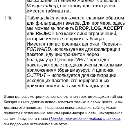
маскарадинга (
Network Address Translation,
Masquerading
), поскольку для этих целей
имеется таблица nat.
filter
Таблица
filter
используется главным образом
для фильтрации пакетов. Для примера, здесь
мы можем выполнить
DROP
,
LOG
,
ACCEPT
или
REJECT
без каких либо ограничений,
которые имеются в других таблицах.
Имеется три встроенных цепочки. Первая --
FORWARD
, используемая для фильтрации
пакетов, идущих транзитом через
брандмауэр. Цепочку
INPUT
проходят
пакеты, которые предназначены локальным
приложениям (брандмауэру). И цепочка
OUTPUT
-- используется для фильтрации
исходящих пакетов, сгенерированных
приложениями на самом брандмауэре.
Выше мы рассмотрели основные отличия трех имеющихся таблиц.
Каждая из них должна использоваться только в своих целях, и вы
должны это понимать. Нецелевое использование таблиц может
привести к ослаблению защиты брандмауэра и сети, находящейся
за ним. Позднее, в главе
Порядок прохождения таблиц и цепочек
,
мы подробнее остановимся на этом.