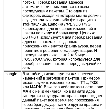
потока. Преобразования адресов
автоматически применяется ко всем
последующим пакетам. Это один из
факторов, исходя из которых мы не должны
осуществлять какую-либо фильтрацию в
этой таблице. Цепочка
PREROUTING
используется для внесения изменений в
пакеты на входе в брандмауэр. Цепочка
OUTPUT
используется для преобразования
адресов в пакетах, созданных
приложениями внутри брандмауэра, перед
принятием решения о маршрутизации. И
последняя цепочка в этой таблице --
POSTROUTING
, которая используется для
преобразования пакетов перед выдачей их в
сеть.
mangle
Эта таблица используется для внесения
изменений в заголовки пакетов. Примером
может служить изменение поля
TTL
,
TOS
или
MARK
. Важно: в действительности поле
MARK
не изменяется, но в памяти ядра
заводится структура, которая сопровождает
данный пакет все время его прохождения
через брандмауэр, так что другие правила и
приложения на данном брандмауэре (и