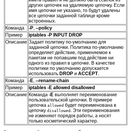
других цепочек на удаляемую цепочку. Если
имя цепочки не указано, то будут удалены
все цепочки заданной таблице кроме
встроенных.
Команда
-P
,
--policy
Пример
iptables -P INPUT DROP
Описание
Задает политику по-умолчанию для
заданной цепочки. Политика по-умолчанию
определяет действие, применяемое к
пакетам не попавшим под действие ни
одного из правил в цепочке. В качестве
политики по умолчанию допускается
использовать
DROP
и
ACCEPT
.
Команда
-E
,
--rename-chain
Пример
iptables -E allowed disallowed
Описание
Команда
-E
выполняет переименование
пользовательской цепочки. В примере
цепочка
будет переименована в
allowed
цепочку
. Эти переименования
disallowed
не изменяют порядок работы, а носят
только косметический характер.