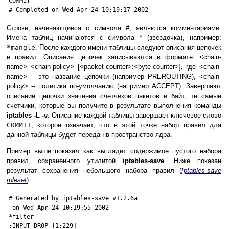
COMMIT

Строки, начинающиеся с символа #, являются комментариями.
Имена таблиц начинаются с символа * (звездочка), например:
*mangle
. После каждого имени таблицы следуют описания цепочек
и правил. Описания цепочек записываются в формате :<chain-
name> <chain-policy> [<packet-counter>:<byte-counter>], где <chain-
name> -- это название цепочки (например
PREROUTING
), <chain-
policy> -- политика по-умолчанию (например
ACCEPT
). Завершают
описание цепочки значения счетчиков пакетов и байт, те самые
счетчики, которые вы получите в результате выполнения команды
iptables -L -v
. Описание каждой таблицы завершает ключевое слово
COMMIT
, которое означает, что в этой точке набор правил для
данной таблицы будет передан в пространство ядра.
Пример выше показал как выглядит содержимое пустого набора
правил, сохраненного утилитой
iptables-save
. Ниже показан
результат сохранения небольшого набора правил (
Iptables-save
ruleset
) :
# Generated by iptables-save v1.2.6a
 on Wed Apr 24 10:19:55 2002

*filter

:INPUT DROP [1:229]
