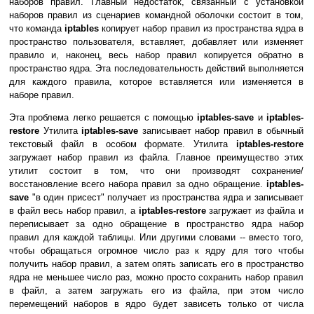
наборов правил. Главный недостаток, связанный с установкой
наборов правил из сценариев командной оболочки состоит в том,
что команда
iptables
копирует набор правил из пространства ядра в
пространство пользователя, вставляет, добавляет или изменяет
правило и, наконец, весь набор правил копируется обратно в
пространство ядра. Эта последовательность действий выполняется
для каждого правила, которое вставляется или изменяется в
наборе правил.
Эта проблема легко решается с помощью
iptables-save
и
iptables-
restore
Утилита
iptables-save
записывает набор правил в обычный
текстовый файл в особом формате. Утилита
iptables-restore
загружает набор правил из файла. Главное преимущество этих
утилит состоит в том, что они производят сохранение/
восстановление всего набора правил за одно обращение.
iptables-
save
"в один присест" получает из пространства ядра и записывает
в файл весь набор правил, а
iptables-restore
загружает из файла и
переписывает за одно обращение в пространство ядра набор
правил для каждой таблицы. Или другими словами -- вместо того,
чтобы обращаться огромное число раз к ядру для того чтобы
получить набор правил, а затем опять записать его в пространство
ядра не меньшее число раз, можно просто сохранить набор правил
в файл, а затем загружать его из файла, при этом число
перемещений наборов в ядро будет зависеть только от числа