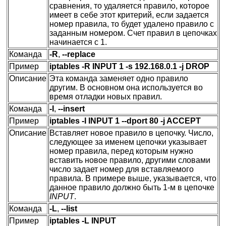
сравнения, то удаляется правило, которое
имеет в себе этот критерий, если задается
номер правила, то будет удалено правило с
заданным номером. Счет правил в цепочках
начинается с 1.
Команда
-R
,
--replace
Пример
iptables -R INPUT 1 -s 192.168.0.1 -j DROP
Описание
Эта команда заменяет одно правило
другим. В основном она используется во
время отладки новых правил.
Команда
-I
,
--insert
Пример
iptables -I INPUT 1 --dport 80 -j ACCEPT
Описание
Вставляет новое правило в цепочку. Число,
следующее за именем цепочки указывает
номер правила, перед которым нужно
вставить новое правило, другими словами
число задает номер для вставляемого
правила. В примере выше, указывается, что
данное правило должно быть 1-м в цепочке
INPUT
.
Команда
-L
,
--list
Пример
iptables -L INPUT