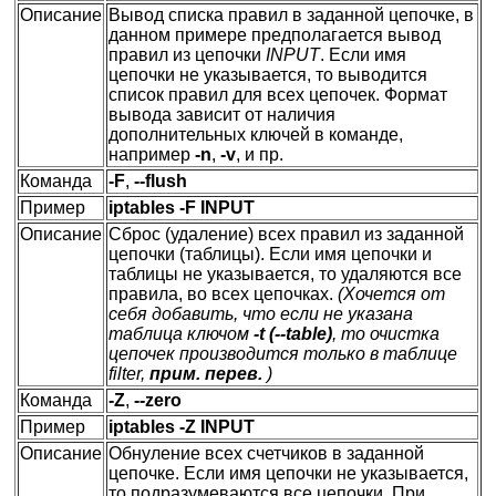
Описание
Вывод списка правил в заданной цепочке, в
данном примере предполагается вывод
правил из цепочки
INPUT
. Если имя
цепочки не указывается, то выводится
список правил для всех цепочек. Формат
вывода зависит от наличия
дополнительных ключей в команде,
например
-n
,
-v
, и пр.
Команда
-F
,
--flush
Пример
iptables -F INPUT
Описание
Сброс (удаление) всех правил из заданной
цепочки (таблицы). Если имя цепочки и
таблицы не указывается, то удаляются все
правила, во всех цепочках.
(Хочется от
себя добавить, что если не указана
таблица ключом
-t (--table)
, то очистка
цепочек производится только в таблице
filter,
прим. перев.
)
Команда
-Z
,
--zero
Пример
iptables -Z INPUT
Описание
Обнуление всех счетчиков в заданной
цепочке. Если имя цепочки не указывается,
то подразумеваются все цепочки. При