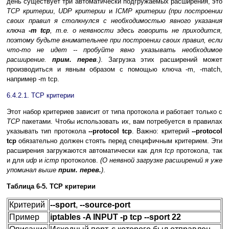
день существует три автоматически подгружаемых расширения, это
TCP критерии
,
UDP критерии
и
ICMP критерии
(при построении
своих правил я столкнулся с необходимостью явного указания
ключа
-m tcp
, т.е. о неявности здесь говорить не приходится,
поэтому будьте внимательнее при построении своих правил, если
что-то не идет -- пробуйте явно указывать необходимое
расширение.
прим. перев
.)
. Загрузка этих расширений может
производиться и явным образом с помощью ключа -m, -match,
например -m tcp.
6.4.2.1. TCP критерии
Этот набор критериев зависит от типа протокола и работает только с
TCP
пакетами. Чтобы использовать их, вам потребуется в правилах
указывать тип протокола
--protocol tcp
. Важно: критерий
--protocol
tcp
обязательно должен стоять перед специфичным критерием. Эти
расширения загружаются автоматически как для
tcp
протокола, так
и для
udp
и
icmp
протоколов.
(О неявной загрузке расширений я уже
упоминал выше
прим. перев.
)
.
Таблица 6-5. TCP критерии
Критерий
--sport
,
--source-port
Пример
iptables -A INPUT -p tcp --sport 22