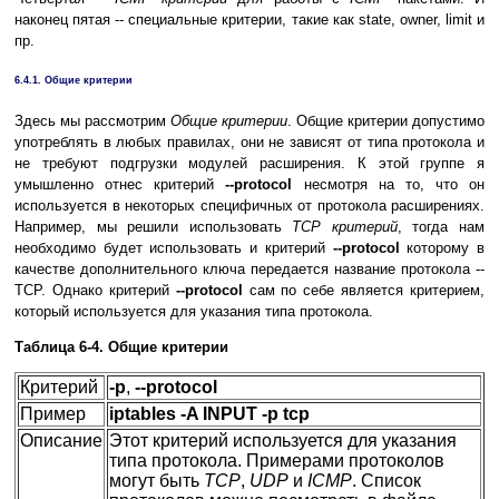
наконец пятая -- специальные критерии, такие как state, owner, limit и
пр.
6.4.1. Общие критерии
Здесь мы рассмотрим
Общие критерии
. Общие критерии допустимо
употреблять в любых правилах, они не зависят от типа протокола и
не требуют подгрузки модулей расширения. К этой группе я
умышленно отнес критерий
--protocol
несмотря на то, что он
используется в некоторых специфичных от протокола расширениях.
Например, мы решили использовать
TCP критерий
, тогда нам
необходимо будет использовать и критерий
--protocol
которому в
качестве дополнительного ключа передается название протокола --
TCP. Однако критерий
--protocol
сам по себе является критерием,
который используется для указания типа протокола.
Таблица 6-4. Общие критерии
Критерий
-p
,
--protocol
Пример
iptables -A INPUT -p tcp
Описание
Этот критерий используется для указания
типа протокола. Примерами протоколов
могут быть
TCP
,
UDP
и
ICMP
. Список