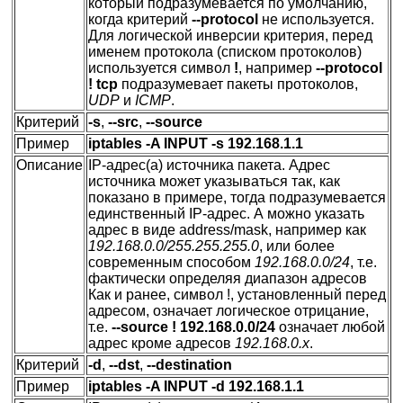
который подразумевается по умолчанию,
когда критерий
--protocol
не используется.
Для логической инверсии критерия, перед
именем протокола (списком протоколов)
используется символ
!
, например
--protocol
! tcp
подразумевает пакеты протоколов,
UDP
и
ICMP
.
Критерий
-s
,
--src
,
--source
Пример
iptables -A INPUT -s 192.168.1.1
Описание
IP-адрес(а) источника пакета. Адрес
источника может указываться так, как
показано в примере, тогда подразумевается
единственный IP-адрес. А можно указать
адрес в виде address/mask, например как
192.168.0.0/255.255.255.0
, или более
современным способом
192.168.0.0/24
, т.е.
фактически определяя диапазон адресов
Как и ранее, символ !, установленный перед
адресом, означает логическое отрицание,
т.е.
--source ! 192.168.0.0/24
означает любой
адрес кроме адресов
192.168.0.x
.
Критерий
-d
,
--dst
,
--destination
Пример
iptables -A INPUT -d 192.168.1.1