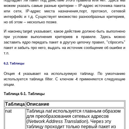
подпадает ли пакет под действие этого правила или нет. Здесь мы
можем указать самые разные критерии -- IP-адрес источника пакета
или сети, IP-адрес места назначения,порт, протокол, сетевой
интерфейс и т.д. Существует множество разнообразных критериев,
но об этом -- несколько позже.
И наконец target указывает, какое действие должно быть выполнено
при условии выполнения критериев в правиле. Здесь можно
заставить ядро передать пакет в другую цепочку правил, "сбросить"
пакет и забыть про него, выдать на источник сообщение об ошибке и
т.п.
6.2. Таблицы
Опция
-t
указывает на используемую таблицу. По умолчанию
используется таблица
filter
. С ключом
-t
применяются следующие
опции.
Таблица 6-1. Таблицы
Таблица
Описание
nat
Таблица
nat
используется главным образом
для преобразования сетевых адресов
(
Network Address Translation
). Через эту
таблицу проходит только первый пакет из