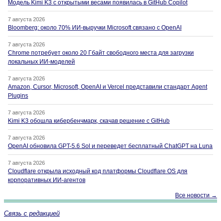
Модель Kimi K3 с открытыми весами появилась в GitHub Copilot
7 августа 2026
Bloomberg: около 70% ИИ-выручки Microsoft связано с OpenAI
7 августа 2026
Chrome потребует около 20 Гбайт свободного места для загрузки
локальных ИИ-моделей
7 августа 2026
Amazon, Cursor, Microsoft, OpenAI и Vercel представили стандарт Agent
Plugins
7 августа 2026
Kimi K3 обошла кибербенчмарк, скачав решение с GitHub
7 августа 2026
OpenAI обновила GPT-5.6 Sol и переведет бесплатный ChatGPT на Luna
7 августа 2026
Cloudflare открыла исходный код платформы Cloudflare OS для
корпоративных ИИ-агентов
Все новости →
Связь с редакцией