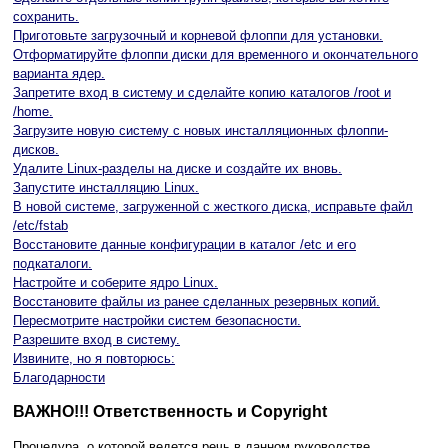
сохранить.
Приготовьте загрузочный и корневой флоппи для установки.
Отформатируйте флоппи диски для временного и окончательного
варианта ядер.
Запретите вход в систему и сделайте копию каталогов /root и
/home.
Загрузите новую систему с новых инсталляционных флоппи-
дисков.
Удалите Linux-разделы на диске и создайте их вновь.
Запустите инсталляцию Linux.
В новой системе, загруженной с жесткого диска, исправьте файл
/etc/fstab
Восстановите данные конфигурации в каталог /etc и его
подкаталоги.
Настройте и соберите ядро Linux.
Восстановите файлы из ранее сделанных резервных копий.
Пересмотрите настройки систем безопасности.
Разрешите вход в систему.
Извините, но я повторюсь:
Благодарности
ВАЖНО!!! Ответственность и Copyright
Процедура, о которой ведется речь в данном руководстве,