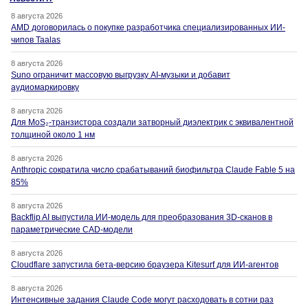
8 августа 2026
AMD договорилась о покупке разработчика специализированных ИИ-
чипов Taalas
8 августа 2026
Suno ограничит массовую выгрузку AI-музыки и добавит
аудиомаркировку
8 августа 2026
Для MoS₂-транзистора создали затворный диэлектрик с эквивалентной
толщиной около 1 нм
8 августа 2026
Anthropic сократила число срабатываний биофильтра Claude Fable 5 на
85%
8 августа 2026
Backflip AI выпустила ИИ-модель для преобразования 3D-сканов в
параметрические CAD-модели
8 августа 2026
Cloudflare запустила бета-версию браузера Kitesurf для ИИ-агентов
8 августа 2026
Интенсивные задания Claude Code могут расходовать в сотни раз