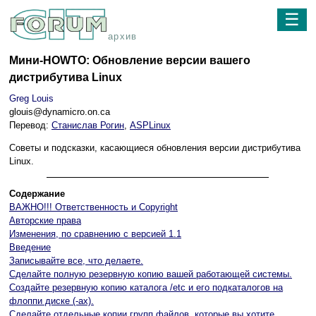
☰
архив
Мини-HOWTO: Обновление версии вашего
дистрибутива Linux
Greg Louis
glouis@dynamicro.on.ca
Перевод:
Станислав Рогин
,
ASPLinux
Советы и подсказки, касающиеся обновления версии дистрибутива
Linux.
Содержание
ВАЖНО!!! Ответственность и Copyright
Авторские права
Изменения, по сравнению с версией 1.1
Введение
Записывайте все, что делаете.
Сделайте полную резервную копию вашей работающей системы.
Создайте резервную копию каталога /etc и его подкаталогов на
флоппи диске (-ах).
Сделайте отдельные копии групп файлов, которые вы хотите