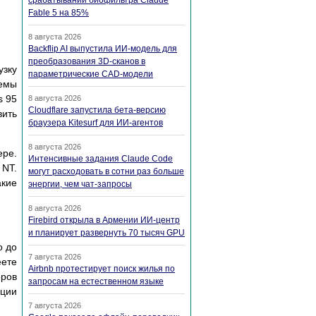
срабатываний биофильтра Claude
Fable 5 на 85%
8 августа 2026
Backflip AI выпустила ИИ-модель для
преобразования 3D-сканов в
узку
параметрические CAD-модели
темы
s 95
8 августа 2026
Cloudflare запустила бета-версию
вить
браузера Kitesurf для ИИ-агентов
8 августа 2026
ере.
Интенсивные задания Claude Code
 NT.
могут расходовать в сотни раз больше
акие
энергии, чем чат-запросы
8 августа 2026
Firebird открыла в Армении ИИ-центр
и планирует развернуть 70 тысяч GPU
о до
7 августа 2026
еете
Airbnb протестирует поиск жилья по
еров
запросам на естественном языке
ации
7 августа 2026