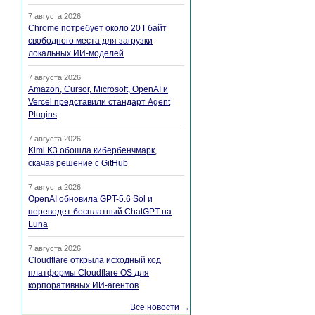
7 августа 2026
Chrome потребует около 20 Гбайт
свободного места для загрузки
локальных ИИ-моделей
7 августа 2026
Amazon, Cursor, Microsoft, OpenAI и
Vercel представили стандарт Agent
Plugins
7 августа 2026
Kimi K3 обошла кибербенчмарк,
скачав решение с GitHub
7 августа 2026
OpenAI обновила GPT-5.6 Sol и
переведет бесплатный ChatGPT на
Luna
7 августа 2026
Cloudflare открыла исходный код
платформы Cloudflare OS для
корпоративных ИИ-агентов
Все новости →