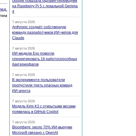
Google показала офлайн-переводчик
на Raspberry Pi 5 с локальной Gemma
лед.
4
стем
7 августа 2026
Anthropic создаёт собственную
команду разработчиков ИИ-чипов для
Claude
7 августа 2026
ИИ-модели Evo помогли
спроектировать 16 работоспособных
бактериофагов
7 августа 2026
В эксперименте пользователи
пропустили треть опасных команд
ИИ-агента
7 августа 2026
Модель Kimi K3 с открытыми весами
появилась в GitHub Copilot
7 августа 2026
Bloomberg: около 70% ИИ-выручки
Microsoft связано с OpenAI