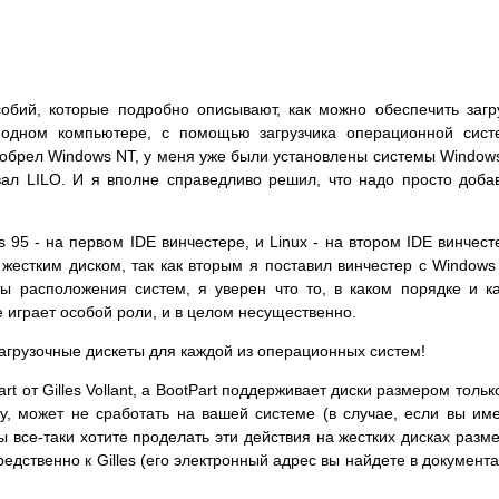
обий, которые подробно описывают, как можно обеспечить загр
 одном компьютере, с помощью загрузчика операционной сис
риобрел Windows NT, у меня уже были установлены системы Window
овал LILO. И я вполне справедливо решил, что надо просто доба
95 - на первом IDE винчестере, и Linux - на втором IDE винчест
 жестким диском, так как вторым я поставил винчестер с Windows
ы расположения систем, я уверен что то, в каком порядке и к
 играет особой роли, и в целом несущественно.
 загрузочные дискеты для каждой из операционных систем!
rt от Gilles Vollant, а BootPart поддерживает диски размером тольк
ту, может не сработать на вашей системе (в случае, если вы им
 все-таки хотите проделать эти действия на жестких дисках разм
редственно к Gilles (его электронный адрес вы найдете в документ