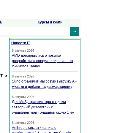
а
Курсы и книги
🔍
Новости IT
8 августа 2026
AMD договорилась о покупке
разработчика специализированных
ИИ-чипов Taalas
NT и
8 августа 2026
Suno ограничит массовую выгрузку AI-
музыки и добавит аудиомаркировку
8 августа 2026
Для MoS₂-транзистора создали
затворный диэлектрик с
эквивалентной толщиной около 1 нм
8 августа 2026
Anthropic сократила число