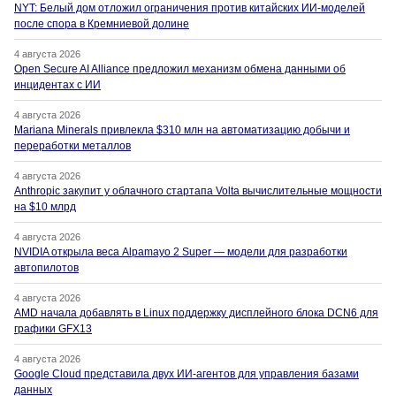
NYT: Белый дом отложил ограничения против китайских ИИ-моделей
после спора в Кремниевой долине
4 августа 2026
Open Secure AI Alliance предложил механизм обмена данными об
инцидентах с ИИ
4 августа 2026
Mariana Minerals привлекла $310 млн на автоматизацию добычи и
переработки металлов
4 августа 2026
Anthropic закупит у облачного стартапа Volta вычислительные мощности
на $10 млрд
4 августа 2026
NVIDIA открыла веса Alpamayo 2 Super — модели для разработки
автопилотов
4 августа 2026
AMD начала добавлять в Linux поддержку дисплейного блока DCN6 для
графики GFX13
4 августа 2026
Google Cloud представила двух ИИ-агентов для управления базами
данных