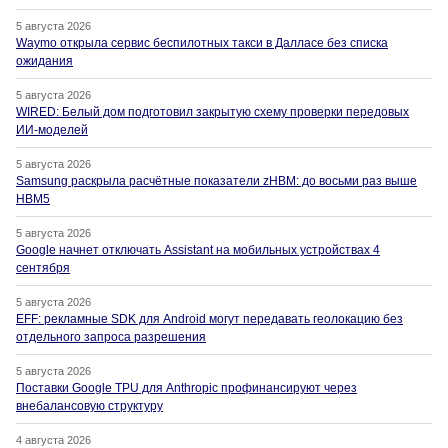
5 августа 2026
Waymo открыла сервис беспилотных такси в Далласе без списка
ожидания
5 августа 2026
WIRED: Белый дом подготовил закрытую схему проверки передовых
ИИ-моделей
5 августа 2026
Samsung раскрыла расчётные показатели zHBM: до восьми раз выше
HBM5
5 августа 2026
Google начнет отключать Assistant на мобильных устройствах 4
сентября
5 августа 2026
EFF: рекламные SDK для Android могут передавать геолокацию без
отдельного запроса разрешения
5 августа 2026
Поставки Google TPU для Anthropic профинансируют через
внебалансовую структуру
4 августа 2026