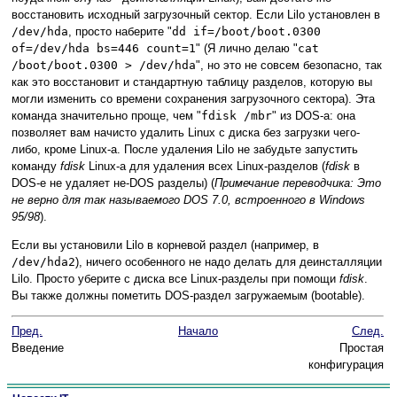
восстановить исходный загрузочный сектор. Если Lilo установлен в
/dev/hda
, просто наберите "
dd if=/boot/boot.0300
of=/dev/hda bs=446 count=1
" (Я лично делаю "
cat
/boot/boot.0300 > /dev/hda
", но это не совсем безопасно, так
как это восстановит и стандартную таблицу разделов, которую вы
могли изменить со времени сохранения загрузочного сектора). Эта
команда значительно проще, чем "
fdisk /mbr
" из DOS-а: она
позволяет вам начисто удалить Linux с диска без загрузки чего-
либо, кроме Linux-а. После удаления Lilo не забудьте запустить
команду
fdisk
Linux-а для удаления всех Linux-разделов (
fdisk
в
DOS-е не удаляет не-DOS разделы) (
Примечание переводчика: Это
не верно для так называемого DOS 7.0, встроенного в Windows
95/98
).
Если вы установили Lilo в корневой раздел (например, в
/dev/hda2
), ничего особенного не надо делать для деинсталляции
Lilo. Просто уберите с диска все Linux-разделы при помощи
fdisk
.
Вы также должны пометить DOS-раздел загружаемым (bootable).
Пред.
Начало
След.
Введение
Простая
конфигурация