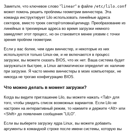
Заметьте, что ключевое слово "
linear
" в файле
/etc/lilo.conf
может помочь решить проблемы геометрии винчестера. Эта
команда инструктирует Lilo использовать линейные адреса
секторов, вместо троек сектор/головка/цилиндр. Преобразование из
линейных в трехмерные адреса во время загрузки немного
замедляет этот процесс, но он становится менее уязвим с точки
зрения проблем геометрии.
Если у вас более, чем один винчестер, и некоторые из них
используются только Linux-ом, и не включаются в процесс
загрузки, вы можете сказать BIOS, что их нет. Ваша система будет
загружаться быстрее, а Linux автоматически определит их наличие
при загрузке. Я часто меняю винчестеры в моих компьютерах, не
никогда не трогаю конфигурацию BIOS.
Что можно делать в момент загрузки?
Когда вы видите приглашение Lilo, вы можете нажать <Tab> для
того, чтобы увидеть список возможных вариантов. Если Lilo не
настроен на интерактивный режим, то нажмите и держите <Alt> или
<Shift> до появления сообщения "LILO".
Если вы выберете загрузку ядра Linux, вы можете добавить
аргументы в командной строке после имени системы, которую вы