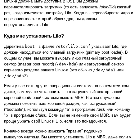
Linux-а должна быть доступна BIOS). Вы должны
переинсталлировать загрузчик (то есть запускать
/sbin/lilo
) каждый
раз, когда изменяете настройку Lilo. Когда вы пересобираете ядро и
перезаписываете старый образ ядра, вы должны
переустанавливать Lilo.
Куда мне установить Lilo?
Директива
boot=
в файле
/etc/lilo.conf
указывает Lilo, где
должен находиться его главный загрузчик (primary boot loader). В
общем случае, вы можете выбрать либо главный загрузочный
сектор (master boot record) (
/dev/hda
) или загрузочный сектор
корневого раздела вашего Linux-а (это обычно
/dev/hda1
или
/dev/hda2
).
Если у вас есть другая операционная система на вашем жестком
диске, вам лучше установить Lilo в загрузочный сектор вашей
корневой файловой системы вместо MBR. В этом случае вы
должны пометить ваш корневой раздел, как "загружаемый"
("bootable"), используя команду "a" в программе
fdisk
или команду
"b" в программе
cfdisk
. Если вы не измените свой MBR, вам будет
проще убрать свой Linux и Lilo, если это понадобится.
Конечно всегда можно избежать "правил" подобных
вышеупомянутому. Вы можете установить Lilo в MBR, даже если у