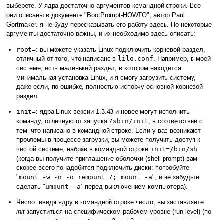
выберете. У ядра достаточно аргументов командной строки. Все
они описаны в документе "BootPrompt-HOWTO", автор Paul
Gortmaker, я не буду пересказывать его работу здесь. Но некоторые
аргументы достаточно важны, и их необходимо здесь описать:
root=
: вы можете указать Linux подключить корневой раздел,
отличный от того, что написано в
lilo.conf
. Например, в моей
системе, есть маленький раздел, в котором находится
минимальная установка Linux, и я смогу загрузить систему,
даже если, по ошибке, полностью испорчу основной корневой
раздел.
init=
: ядра Linux версии 1.3.43 и новее могут исполнить
команду, отличную от запуска
/sbin/init
, в соответствии с
тем, что написано в командной строке. Если у вас возникают
проблемы в процессе загрузки, вы можете получить доступ к
чистой системе, набрав в командной строке
init=/bin/sh
(когда вы получите приглашение оболочки (shell prompt) вам
скорее всего понадобится подключить диски: попробуйте
"
mount -w -n -o remount /; mount -a
", и не забудьте
сделать "
umount -a
" перед выключением компьютера).
Число: введя ядру в командной строке число, вы заставляете
init
запуститься на специфическом рабочем уровне (run-level) (по