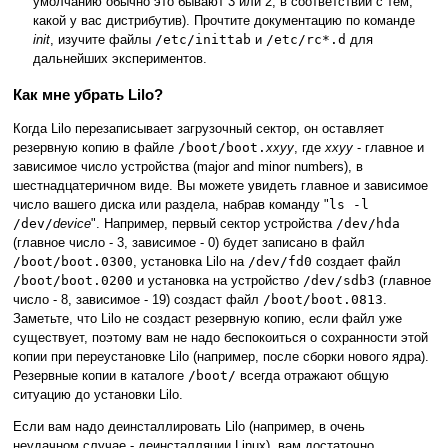
умолчанию обычно это бывают 3 или 2, в соответствии с тем,
какой у вас дистрибутив). Прочтите документацию по команде
init
, изучите файлы
/etc/inittab
и
/etc/rc*.d
для
дальнейших экспериментов.
Как мне убрать Lilo?
Когда Lilo перезаписывает загрузочный сектор, он оставляет
резервную копию в файле
/boot/boot.
xxyy
, где
xxyy
- главное и
зависимое число устройства (major and minor numbers), в
шестнадцатеричном виде. Вы можете увидеть главное и зависимое
число вашего диска или раздела, набрав команду "
ls -l
/dev/
device
". Например, первый сектор устройства
/dev/hda
(главное число - 3, зависимое - 0) будет записано в файл
/boot/boot.0300
, установка Lilo на
/dev/fd0
создает файл
/boot/boot.0200
и установка на устройство
/dev/sdb3
(главное
число - 8, зависимое - 19) создаст файл
/boot/boot.0813
.
Заметьте, что Lilo не создаст резервную копию, если файл уже
существует, поэтому вам не надо беспокоиться о сохранности этой
копии при переустановке Lilo (например, после сборки нового ядра).
Резервные копии в каталоге
/boot/
всегда отражают общую
ситуацию до установки Lilo.
Если вам надо деинсталлировать Lilo (например, в очень
неудачном случае - деинсталляции Linux), вам достаточно