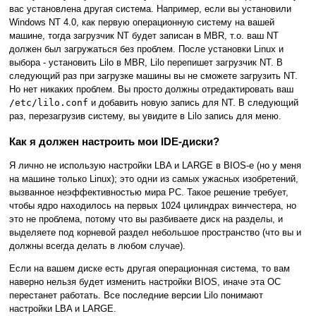
вас установлена другая система. Например, если вы установили
Windows NT 4.0, как первую операционную систему на вашей
машине, тогда загрузчик NT будет записан в MBR, т.о. ваш NT
должен был загружаться без проблем. После установки Linux и
выбора - установить Lilo в MBR, Lilo перепишет загрузчик NT. В
следующий раз при загрузке машины вы не сможете загрузить NT.
Но нет никаких проблем. Вы просто должны отредактировать ваш
/etc/lilo.conf
и добавить новую запись для NT. В следующий
раз, перезагрузив систему, вы увидите в Lilo запись для меню.
Как я должен настроить мои IDE-диски?
Я лично не использую настройки LBA и LARGE в BIOS-е (но у меня
на машине только Linux); это одни из самых ужасных изобретений,
вызванное неэффективностью мира PC. Такое решение требует,
чтобы ядро находилось на первых 1024 цилиндрах винчестера, но
это не проблема, потому что вы разбиваете диск на разделы, и
выделяете под корневой раздел небольшое пространство (что вы и
должны всегда делать в любом случае).
Если на вашем диске есть другая операционная система, то вам
наверно нельзя будет изменить настройки BIOS, иначе эта ОС
перестанет работать. Все последние версии Lilo понимают
настройки LBA и LARGE.