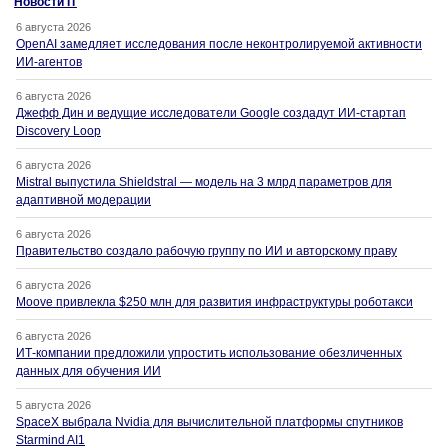
Новости IT
6 августа 2026
OpenAI замедляет исследования после неконтролируемой активности
ИИ-агентов
6 августа 2026
Джефф Дин и ведущие исследователи Google создадут ИИ-стартап
Discovery Loop
6 августа 2026
Mistral выпустила Shieldstral — модель на 3 млрд параметров для
адаптивной модерации
6 августа 2026
Правительство создало рабочую группу по ИИ и авторскому праву
6 августа 2026
Moove привлекла $250 млн для развития инфраструктуры роботакси
6 августа 2026
ИТ-компании предложили упростить использование обезличенных
данных для обучения ИИ
5 августа 2026
SpaceX выбрала Nvidia для вычислительной платформы спутников
Starmind AI1