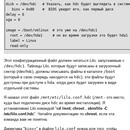
disk = /dev/hdc   # Указать, как hdc будет выглядеть в системе
   bios = 0x80    #  BIOS увидит его, как первый диск

delay = 0

vga = 0

image = /boot/vmlinux  # это уже на /dev/hdc1

  root = /dev/hda1     # но во время загрузки это будет hda1

  label = Linux

  read-only
Этот конфигурационный файл должен читаться Lilo, запускаемым с
/dev/hdc1
. Таблицы Lilo, которые будут записаны в загрузочный
сектор (/dev/hdc), должны описывать файлы в каталоге
/boot
(который в свою очередь находится на
hdc
); эти файлы будут
доступны при доступе к
hda
, когда диск будет загружен в виде
отдельной системы.
Я назвал этот файл
/mnt/etc/lilo.conf.hdc
(
/mnt
- это место,
куда был подключен диск
hdc
во время инсталляции). Я
устанавливаю Lilo командой "
cd /mnt; chroot . sbin/lilo -C
/etc/lilo.conf.hdc
". Читайте документацию по
chroot
, если эта
команда вам не понятна.
Директива "
bios=
" в файле
lilo.conf
нужна для того, чтобы