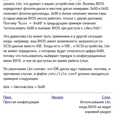
указать Lilo, что думает о ваших устройствах Lilo. Вызовы BIOS
определяют флоппи-диски и жесткие диски номерами: 0x00 и 0x01
означают флоппи-дисководы, 0x80 и более означают винчестеры
(старые версии BIOS могли работать только с двумя дисками).
Поэтому "
bios = 0x80
" в предыдущем примере означает
"использовать 0x80 в вызовах BIOS при доступе к
/dev/hdc
".
Эта директива Lilo может быть применима и в другой ситуации:
когда, например, ваш BIOS имеет возможность загружаться со
SCSI-дисков вместо IDE. Когда есть и IDE-, и SCSI-устройства, Lilo
не может определить, к которому будет относиться цифра 0x80,
потому что пользователь выбирает порядок в конфигурационных
меню BIOS, и они не доступны во время работы Linux.
По умолчанию Lilo считает, что IDE-диски идут первыми, поэтому, в
противном случае, в файле
/etc/lilo.conf
должно находиться
примерно следующее:
disk = /dev/sda bios = 0x80
Пред.
Начало
След.
Простая конфигурация
Использование Lilo,
когда BIOS не видит
корневой раздел