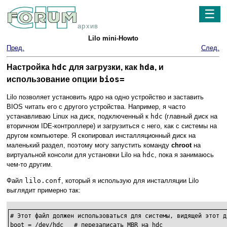
☰
архив
Lilo mini-Howto
Пред.
След.
hdc
hda
Настройка
для загрузки, как
, и
bios=
использование опции
Lilo позволяет установить ядро на одно устройство и заставить
BIOS читать его с другого устройства. Например, я часто
устанавливаю Linux на диск, подключенный к
hdc
(главный диск на
вторичном IDE-контроллере) и загрузиться с него, как с системы на
другом компьютере. Я скопировал инсталляционный диск на
маленький раздел, поэтому могу запустить команду
chroot
на
виртуальной консоли для установки Lilo на
hdc
, пока я занимаюсь
чем-то другим.
Файл
lilo.conf
, который я использую для инсталляции Lilo
выглядит примерно так:
# Этот файл должен использоваться для системы, видящей этот д
boot = /dev/hdc   # перезаписать MBR на hdc
