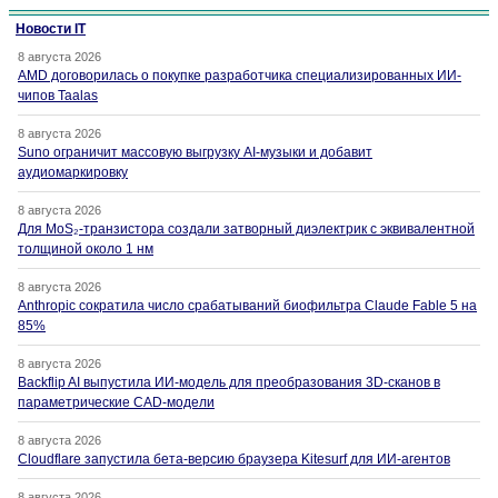
Новости IT
8 августа 2026
AMD договорилась о покупке разработчика специализированных ИИ-
чипов Taalas
8 августа 2026
Suno ограничит массовую выгрузку AI-музыки и добавит
аудиомаркировку
8 августа 2026
Для MoS₂-транзистора создали затворный диэлектрик с эквивалентной
толщиной около 1 нм
8 августа 2026
Anthropic сократила число срабатываний биофильтра Claude Fable 5 на
85%
8 августа 2026
Backflip AI выпустила ИИ-модель для преобразования 3D-сканов в
параметрические CAD-модели
8 августа 2026
Cloudflare запустила бета-версию браузера Kitesurf для ИИ-агентов
8 августа 2026