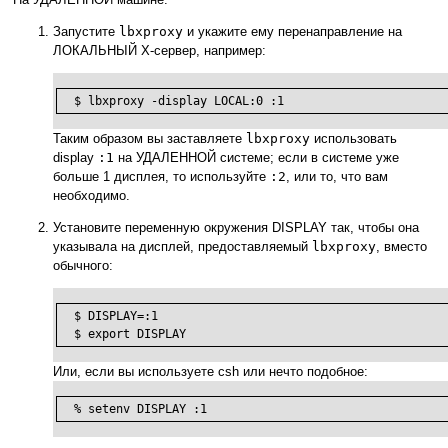
Запустите
lbxproxy
и укажите ему перенаправление на
ЛОКАЛЬНЫЙ X-сервер, например:
  $ lbxproxy -display LOCAL:0 :1
Таким образом вы заставляете
lbxproxy
использовать
display
:1
на УДАЛЕННОЙ системе; если в системе уже
больше 1 дисплея, то используйте
:2
, или то, что вам
необходимо.
Установите переменную окружения DISPLAY так, чтобы она
указывала на дисплей, предоставляемый
lbxproxy
, вместо
обычного:
  $ DISPLAY=:1

  $ export DISPLAY
Или, если вы используете csh или нечто подобное:
  % setenv DISPLAY :1