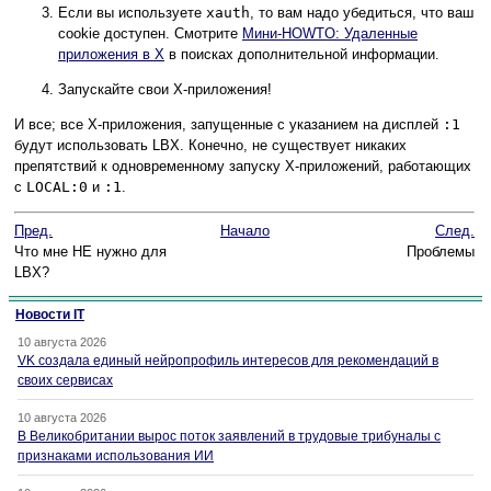
Если вы используете
xauth
, то вам надо убедиться, что ваш
cookie доступен. Смотрите
Мини-HOWTO: Удаленные
приложения в X
в поисках дополнительной информации.
Запускайте свои X-приложения!
И все; все X-приложения, запущенные с указанием на дисплей
:1
будут использовать LBX. Конечно, не существует никаких
препятствий к одновременному запуску X-приложений, работающих
с
LOCAL:0
и
:1
.
Пред.
Начало
След.
Что мне НЕ нужно для
Проблемы
LBX?
Новости IT
10 августа 2026
VK создала единый нейропрофиль интересов для рекомендаций в
своих сервисах
10 августа 2026
В Великобритании вырос поток заявлений в трудовые трибуналы с
признаками использования ИИ