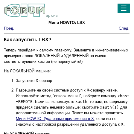
☰
архив
Мини-HOWTO: LBX
Пред.
След.
Как запустить LBX?
Теперь перейдем к самому главному. Замените в нижеприведенных
примерах слова ЛОКАЛЬНЫЙ и УДАЛЕННЫЙ на имена
соответствующих хостов (не перепутайте!)
На ЛОКАЛЬНОЙ машине:
Запустите X-сервер.
Разрешите на своей системе доступ к X-серверу извне.
Используйте метод "список машин", наберите команду
xhost
+REMOTE
. Если вы используете
xauth
, то вам, по-видимому,
придется сделать немного больше; смотрите
xauth(1)
для
дополнительной информации. Также вы можете прочитать
Мини-HOWTO: Удаленные приложения в X
, если вы не
знакомы с настройкой разрешений удаленного доступа к X.
На УДАЛЕННОЙ машине: