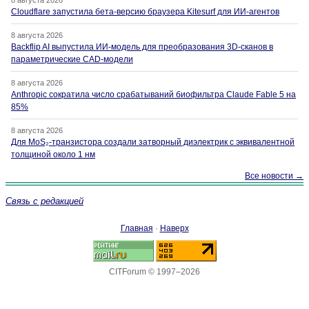
8 августа 2026
Cloudflare запустила бета-версию браузера Kitesurf для ИИ-агентов
8 августа 2026
Backflip AI выпустила ИИ-модель для преобразования 3D-сканов в
параметрические CAD-модели
8 августа 2026
Anthropic сократила число срабатываний биофильтра Claude Fable 5 на
85%
8 августа 2026
Для MoS₂-транзистора создали затворный диэлектрик с эквивалентной
толщиной около 1 нм
Все новости →
Связь с редакцией
Главная
·
Наверх
CITForum © 1997–2026