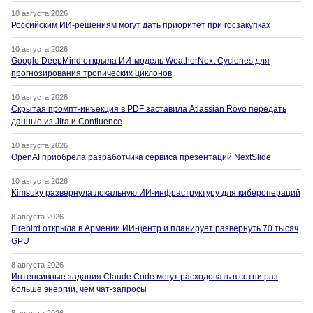
10 августа 2026
Российским ИИ-решениям могут дать приоритет при госзакупках
10 августа 2026
Google DeepMind открыла ИИ-модель WeatherNext Cyclones для
прогнозирования тропических циклонов
10 августа 2026
Скрытая промпт-инъекция в PDF заставила Atlassian Rovo передать
данные из Jira и Confluence
10 августа 2026
OpenAI приобрела разработчика сервиса презентаций NextSlide
10 августа 2026
Kimsuky развернула локальную ИИ-инфраструктуру для киберопераций
8 августа 2026
Firebird открыла в Армении ИИ-центр и планирует развернуть 70 тысяч
GPU
8 августа 2026
Интенсивные задания Claude Code могут расходовать в сотни раз
больше энергии, чем чат-запросы