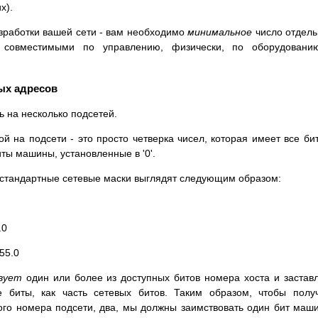
х).
азработки вашей сети - вам необходимо
минимальное
число отдел
я совместимыми по управлению, физически, по оборудовани
ых адресов
ь на несколько подсетей.
й на подсети - это просто четверка чисел, которая имеет все би
биты машины, установленные в '0'.
й стандартные сетевые маски выглядят следующим образом:
.0
55.0
вует
один или более из доступных битов номера хоста и застав
е биты, как часть сетевых битов. Таким образом, чтобы полу
ого номера подсети, два, мы должны заимствовать один бит маш