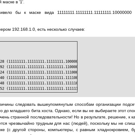
 маске в '1'.
вело бы к маске вида 11111111.11111111.11111111.10000000
ером 192.168.1.0, есть несколько случаев:
28 (11111111.11111111.11111111.10000000)

92 (11111111.11111111.11111111.11000000)

24 (11111111.11111111.11111111.11100000)

40 (11111111.11111111.11111111.11110000)

48 (11111111.11111111.11111111.11111000)

52 (11111111.11111111.11111111.11111100)
причины следовать вышеупомянутым способам организации подсе
о до младшего бита хоста. Однако, если вы не выбираете этот спо
очень
странной последовательности! Но в результате, решение, к к
ется чрезвычайно трудным для нас (людей), поскольку мы не сли
ке (с другой стороны, компьютеры, с равным хладнокровием, б