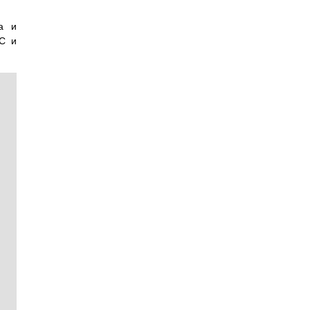
а и
 C и