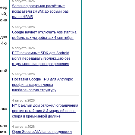
5 августа 2026
Samsung раскрыла расчётные
омер
показатели zHBM: до восьми раз
ный,
выше HBM5
зона
5 августа 2026
Google начнет отключать Assistant на
 два
мобильных устройствах 4 сентября
 4-х
5 августа 2026
EFF: рекламные SDK для Android
могут передавать геолокацию без
отдельного запроса разрешения
нной
5 августа 2026
Поставки Google TPU для Anthropic
профинансируют через
внебалансовую структуру
4 августа 2026
NYT: Белый дом отложил ограничения
нако
против китайских ИИ-моделей после
спора в Кремниевой долине
поля
4 августа 2026
лить
Open Secure AI Alliance предложил