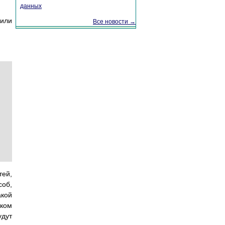
данных
 или
Все новости →
тей,
соб,
акой
шком
удут