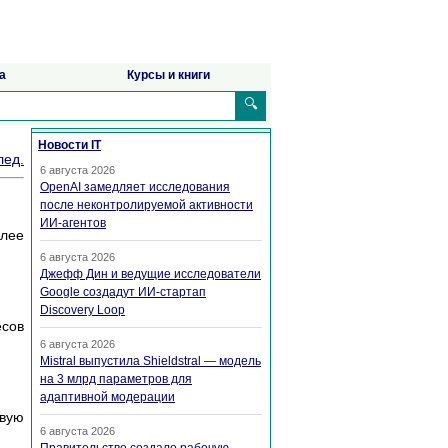
а
Курсы и книги
🔍
Новости IT
лед.
6 августа 2026
OpenAI замедляет исследования
после неконтролируемой активности
ИИ-агентов
алее
6 августа 2026
Джефф Дин и ведущие исследователи
Google создадут ИИ-стартап
Discovery Loop
есов
6 августа 2026
Mistral выпустила Shieldstral — модель
на 3 млрд параметров для
адаптивной модерации
евую
6 августа 2026