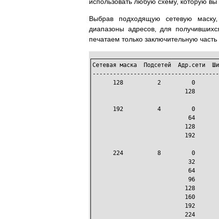
использовать любую схему, которую вы
Выбрав подходящую сетевую маску,
диапазоны адресов, для получившихс
печатаем только заключительную часть
Сетевая маска  Подсетей  Адр.сети  Ши
-------------------------------------
      128          2         0       
                           128       
      192          4         0       
                            64       
                           128       
                           192       
      224          8         0       
                            32       
                            64       
                            96       
                           128       
                           160       
                           192       
                           224       