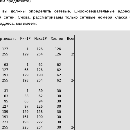
 им предложите).
 вы должны определить сетевые, широковещательные адрес
я сетей. Снова, рассматриваем только сетевые номера класса
 адреса, мы имеем:
р.вещат.  МинIP  МаксIP  Хостов  Всего хостов

-------------------------------------------

 127         1    126      126

 255       129    254      126     252

  63         1     62       62

 127        65    126       62

 191       129    190       62

 255       193    254       62     248

  31         1     30       30

  63        33     62       30

  95        65     94       30

 127        97    126       30

 159       129    158       30

 191       161    190       30

 223       193    222       30

 255       225    254       30     240