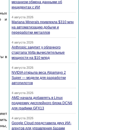
механизм обмена данными об
инцидентах с ИИ
ьных
4 августа 2026
ю и
Mariana Minerals привлекла $310 млн
на автоматизацию добычи и
переработки металлов
4 августа 2026
Anthropic закупит у облачного
стартапа Volta вычислительные
ты в
мощности на $10 млрд
4 августа 2026
NVIDIA открыла веса Alpamayo 2
Super — модели для разработки
автопилотов
4 августа 2026
AMD начала добавлять в Linux
поддержку дисплейного блока DCN6
для графики GFX13
ляет
4 августа 2026
чить
Google Cloud представила двух ИИ-
ины,
агентов для управления базами