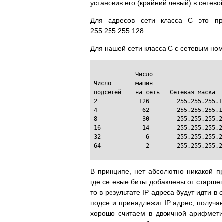
установив его (крайний левый) в сетевой
Для адресов сети класса C это при
255.255.255.128
Для нашей сети класса C с сетевым ном
            Число

Число       машин

подсетей    на сеть   Сетевая маска

2            126        255.255.255.1
4             62        255.255.255.1
8             30        255.255.255.2
16            14        255.255.255.2
32             6        255.255.255.2
64             2        255.255.255.2
В принципе, нет абсолютно никакой 
где сетевые биты добавлены от старшег
то в результате IP адреса будут идти в
подсети принадлежит IP адрес, получа
хорошо считаем в двоичной арифмети