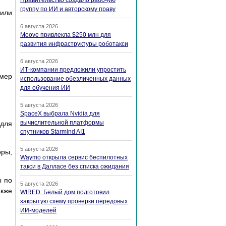
Правительство создало рабочую
группу по ИИ и авторскому праву
/или
6 августа 2026
Moove привлекла $250 млн для
развития инфраструктуры роботакси
6 августа 2026
ИТ-компании предложили упростить
омер
использование обезличенных данных
для обучения ИИ
5 августа 2026
SpaceX выбрала Nvidia для
вычислительной платформы
 для
спутников Starmind AI1
5 августа 2026
оры,
Waymo открыла сервис беспилотных
такси в Далласе без списка ожидания
ы по
5 августа 2026
акже
WIRED: Белый дом подготовил
закрытую схему проверки передовых
ИИ-моделей