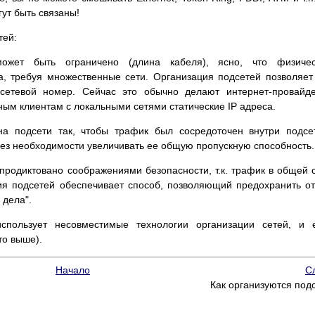
гут быть связаны!
тей:
ожет быть ограничено (длина кабеля), ясно, что физичес
а, требуя множественные сети. Организация подсетей позволяет
 сетевой номер. Сейчас это обычно делают интернет-провайд
ным клиентам с локальными сетями статические IP адреса.
на подсети так, чтобы трафик был сосредоточен внутри подсе
без необходимости увеличивать ее общую пропускную способность.
продиктовано соображениями безопасности, т.к. трафик в общей 
ия подсетей обеспечивает способ, позволяющий предохранить о
 дела".
спользует несовместимые технологии организации сетей, и 
то выше).
Начало
С
Как организуются под