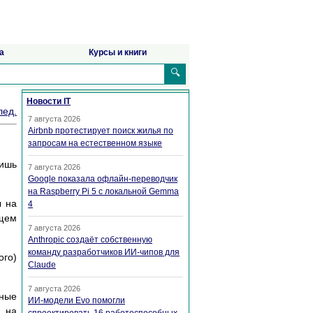
а
Курсы и книги
🔍
Новости IT
лед.
7 августа 2026
Airbnb протестирует поиск жилья по
запросам на естественном языке
лишь
7 августа 2026
Google показала офлайн-переводчик
на Raspberry Pi 5 с локальной Gemma
ы на
4
ищем
7 августа 2026
Anthropic создаёт собственную
команду разработчиков ИИ-чипов для
ого)
Claude
7 августа 2026
чные
ИИ-модели Evo помогли
. на