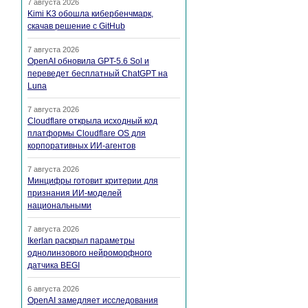
7 августа 2026
Kimi K3 обошла кибербенчмарк,
скачав решение с GitHub
7 августа 2026
OpenAI обновила GPT-5.6 Sol и
переведет бесплатный ChatGPT на
Luna
7 августа 2026
Cloudflare открыла исходный код
платформы Cloudflare OS для
корпоративных ИИ-агентов
7 августа 2026
Минцифры готовит критерии для
признания ИИ-моделей
национальными
7 августа 2026
Ikerlan раскрыл параметры
однолинзового нейроморфного
датчика BEGI
6 августа 2026
OpenAI замедляет исследования