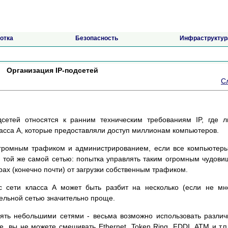
отка
Безопасность
Инфраструктур
Организация IP-подсетей
С
сетей относятся к ранним техническим требованиям IP, где 
ласса A, которые предоставляли доступ миллионам компьютеров.
громным трафиком и администрированием, если все компьютер
 той же самой сетью: попытка управлять таким огромным чудов
ах (конечно почти) от загрузки собственным трафиком.
с сети класса A может быть разбит на несколько (если не мн
дельной сетью значительно проще.
лять небольшими сетями - весьма возможно использовать разли
, вы не можете смешивать Ethernet, Token Ring, FDDI, ATM и т.п