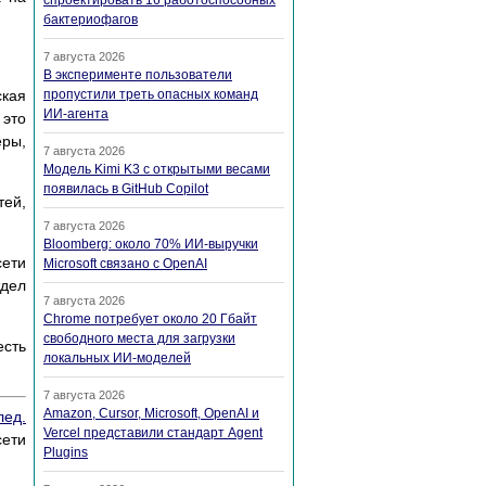
спроектировать 16 работоспособных
бактериофагов
7 августа 2026
В эксперименте пользователи
кая
пропустили треть опасных команд
ИИ-агента
 это
еры,
7 августа 2026
Модель Kimi K3 с открытыми весами
появилась в GitHub Copilot
тей,
7 августа 2026
Bloomberg: около 70% ИИ-выручки
сети
Microsoft связано с OpenAI
тдел
7 августа 2026
Chrome потребует около 20 Гбайт
свободного места для загрузки
есть
локальных ИИ-моделей
7 августа 2026
Amazon, Cursor, Microsoft, OpenAI и
лед.
Vercel представили стандарт Agent
сети
Plugins