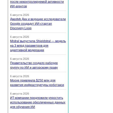
после неконтролируемой активности
ИИ-агентов
6 августа 2026
Джефф Дин и ведущие исследователи
Google создадут ИИ-стартап
Discovery Loop
6 августа 2026
Mistral выпустила Shieldstral — модель
на 3 млрд параметров для
адаптивной модерации
6 августа 2026
Правительство создало рабочую
группу по ИИ и авторскому праву
6 августа 2026
Moove привлекла $250 млн для
развития инфраструктуры роботакси
6 августа 2026
ИТ-компании предложили упростить
использование обезличенных данных
для обучения ИИ