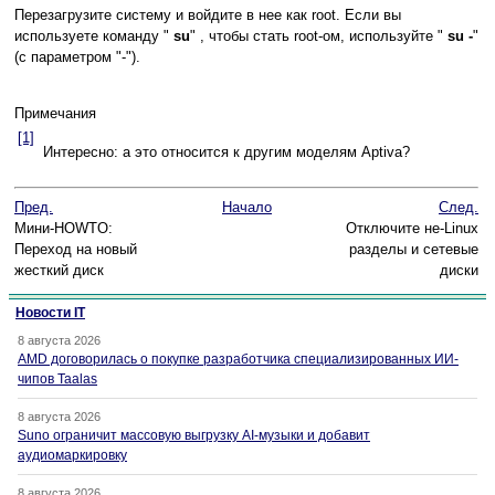
Перезагрузите систему и войдите в нее как root. Если вы
используете команду "
su
" , чтобы стать root-ом, используйте "
su -
"
(с параметром "-").
Примечания
[1]
Интересно: а это относится к другим моделям Aptiva?
Пред.
Начало
След.
Мини-HOWTO:
Отключите не-Linux
Переход на новый
разделы и сетевые
жесткий диск
диски
Новости IT
8 августа 2026
AMD договорилась о покупке разработчика специализированных ИИ-
чипов Taalas
8 августа 2026
Suno ограничит массовую выгрузку AI-музыки и добавит
аудиомаркировку
8 августа 2026