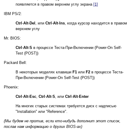
появляется в правом верхнем углу экрана
[1]
IBM PS/2:
Ctrl
-
Alt
-
Del
, или
Ctrl
-
Alt
-
Ins
, когда курсор находится в правом
верхнем углу
Mr. BIOS:
Ctrl
-
Alt
-
S
в процессе Теста-При-Включении (Power-On Self-
Test (POST))
Packard Bell:
В некоторых моделях клавиши
F1
или
F2
в процессе Теста-
При-Включении (Power-On Self-Test (POST))
Phoenix:
Ctrl
-
Alt
-
Esc
,
Ctrl
-
Alt
-
S
, или
Ctrl
-
Alt
-
Enter
На многих старых системах требуется диск с надписью
"Installation" или "Reference".
(Мы будем не против, если кто-нибудь дополнит этот список,
послав нам информацию о других BIOS-ах)