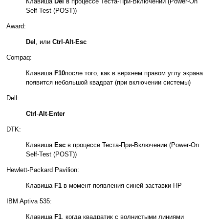
Клавиша
Del
в процессе Теста-При-Включении (Power-On
Self-Test (POST))
Award:
Del
, или
Ctrl
-
Alt
-
Esc
Compaq:
Клавиша
F10
после того, как в верхнем правом углу экрана
появится небольшой квадрат (при включении системы)
Dell:
Ctrl
-
Alt
-
Enter
DTK:
Клавиша
Esc
в процессе Теста-При-Включении (Power-On
Self-Test (POST))
Hewlett-Packard Pavilion:
Клавиша
F1
в момент появления синей заставки HP
IBM Aptiva 535:
Клавиша
F1
, когда квадратик с волнистыми линиями