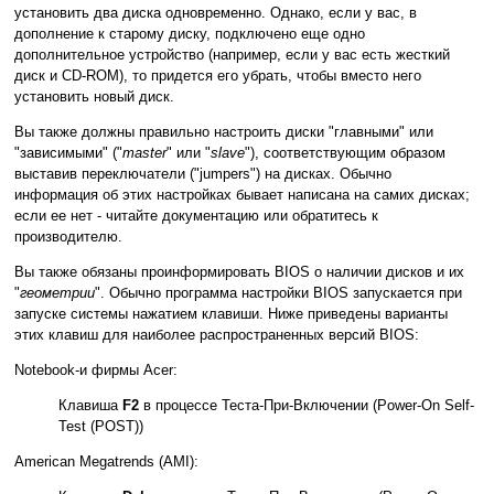
установить два диска одновременно. Однако, если у вас, в
дополнение к старому диску, подключено еще одно
дополнительное устройство (например, если у вас есть жесткий
диск и
CD-ROM
), то придется его убрать, чтобы вместо него
установить новый диск.
Вы также должны правильно настроить диски "главными" или
"зависимыми" ("
master
" или "
slave
"), соответствующим образом
выставив переключатели ("jumpers") на дисках. Обычно
информация об этих настройках бывает написана на самих дисках;
если ее нет - читайте документацию или обратитесь к
производителю.
Вы также обязаны проинформировать
BIOS
о наличии дисков и их
"
геометрии
". Обычно программа настройки
BIOS
запускается при
запуске системы нажатием клавиши. Ниже приведены варианты
этих клавиш для наиболее распространенных версий
BIOS
:
Notebook-и фирмы Acer:
Клавиша
F2
в процессе Теста-При-Включении (Power-On Self-
Test (POST))
American Megatrends (AMI):