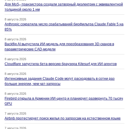
Для MoS₂-транзистора создали затворный диэлектрик с эквивалентной
толщиной около 1 нм
8 августа 2026
Anthropic сократила число срабатываний биофильтра Claude Fable 5 на
85%
8 августа 2026
Backflip AI выпустила ИИ-модель для преобразования 3D-сканов в
параметрические CAD-модели
8 августа 2026
Cloudflare запустила бета-версию браузера Kitesurf для ИИ-агентов
8 августа 2026
Интенсивные задания Claude Code могут расходовать в сотни раз
больше энергии, чем чат-запросы
8 августа 2026
Firebird открыла в Армении ИИ-центр и планирует развернуть 70 тысяч
GPU
7 августа 2026
Airbnb протестирует поиск жилья по запросам на естественном языке
7 августа 2026