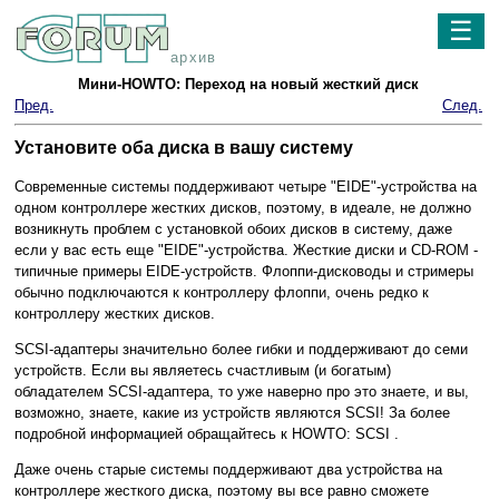
☰
архив
Мини-HOWTO: Переход на новый жесткий диск
Пред.
След.
Установите оба диска в вашу систему
Современные системы поддерживают четыре "
EIDE
"-устройства на
одном контроллере жестких дисков, поэтому, в идеале, не должно
возникнуть проблем с установкой обоих дисков в систему, даже
если у вас есть еще "
EIDE
"-устройства. Жесткие диски и
CD-ROM
-
типичные примеры
EIDE
-устройств. Флоппи-дисководы и стримеры
обычно подключаются к контроллеру флоппи, очень редко к
контроллеру жестких дисков.
SCSI
-адаптеры значительно более гибки и поддерживают до семи
устройств. Если вы являетесь счастливым (и богатым)
обладателем
SCSI
-адаптера, то уже наверно про это знаете, и вы,
возможно, знаете, какие из устройств являются
SCSI
! За более
подробной информацией обращайтесь к HOWTO: SCSI .
Даже очень старые системы поддерживают два устройства на
контроллере жесткого диска, поэтому вы все равно сможете