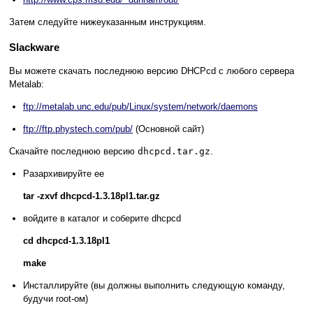
Затем следуйте нижеуказанным инструкциям.
Slackware
Вы можете скачать последнюю версию DHCPcd с любого сервера
Metalab:
ftp://metalab.unc.edu/pub/Linux/system/network/daemons
ftp://ftp.phystech.com/pub/
(Основной сайт)
Скачайте последнюю версию
dhcpcd.tar.gz
.
Разархивируйте ее
tar -zxvf dhcpcd-1.3.18pl1.tar.gz
войдите в каталог и соберите dhcpcd
cd dhcpcd-1.3.18pl1
make
Инсталлируйте (вы должны выполнить следующую команду,
будучи root-ом)