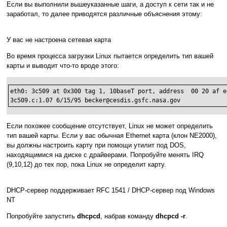
Если вы выполнили вышеуказанные шаги, а доступ к сети так и не
заработал, то далее приводятся различные объяснения этому:
У вас не настроена сетевая карта
Во время процесса загрузки Linux пытается определить тип вашей
карты и выводит что-то вроде этого:
eth0: 3c509 at 0x300 tag 1, 10baseT port, address  00 20 af e
3c509.c:1.07 6/15/95 becker@cesdis.gsfc.nasa.gov
Если похожее сообщение отсутствует, Linux не может определить
тип вашей карты. Если у вас обычная Ethernet карта (клон NE2000),
вы должны настроить карту при помощи утилит под DOS,
находящимися на диске с драйверами. Попробуйте менять IRQ
(9,10,12) до тех пор, пока Linux не определит карту.
DHCP-сервер поддерживает RFC 1541 / DHCP-сервер под Windows
NT
Попробуйте запустить
dhcpcd
, набрав команду
dhcpcd -r
.