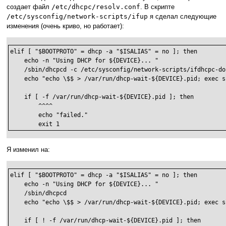
создает файл
/etc/dhcpc/resolv.conf
. В скрипте
/etc/sysconfig/network-scripts/ifup
я сделал следующие
изменения (очень криво, но работает):
elif [ "$BOOTPROTO" = dhcp -a "$ISALIAS" = no ]; then

    echo -n "Using DHCP for ${DEVICE}... "

    /sbin/dhcpcd -c /etc/sysconfig/network-scripts/ifdhcpc-do
    echo "echo \$$ > /var/run/dhcp-wait-${DEVICE}.pid; exec s
    if [ -f /var/run/dhcp-wait-${DEVICE}.pid ]; then

	^^^^

        echo "failed."

        exit 1
Я изменил на:
elif [ "$BOOTPROTO" = dhcp -a "$ISALIAS" = no ]; then

    echo -n "Using DHCP for ${DEVICE}... "

    /sbin/dhcpcd

    echo "echo \$$ > /var/run/dhcp-wait-${DEVICE}.pid; exec s
    if [ ! -f /var/run/dhcp-wait-${DEVICE}.pid ]; then
