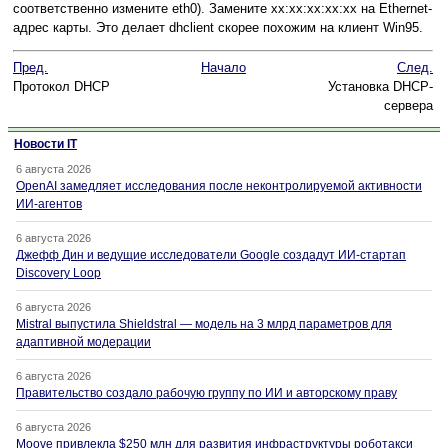
соответственно измените eth0). Замените xx:xx:xx:xx:xx на Ethernet-
адрес карты. Это делает dhclient скорее похожим на клиент Win95.
Пред.
Начало
След.
Протокол DHCP
Установка DHCP-
сервера
Новости IT
6 августа 2026
OpenAI замедляет исследования после неконтролируемой активности
ИИ-агентов
6 августа 2026
Джефф Дин и ведущие исследователи Google создадут ИИ-стартап
Discovery Loop
6 августа 2026
Mistral выпустила Shieldstral — модель на 3 млрд параметров для
адаптивной модерации
6 августа 2026
Правительство создало рабочую группу по ИИ и авторскому праву
6 августа 2026
Moove привлекла $250 млн для развития инфраструктуры роботакси