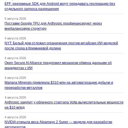
EFF: рекламные SDK для Android могут передавать геолокацию без
отдельного запроса разрешения
5 августа 2026
Поставки Google TPU для Anthropic профинансируют через
внебалансовую структуру
4 августа 2026
NYT: Белый дом отложил ограничения против китайских ИИ-моделей
после спора в Кремниевой долине
4 августа 2026
Open Secure AI Alliance предложил механизм обмена данными об
инцидентах с ИИ
4 августа 2026
Mariana Minerals привлекла $310 млн на автоматизацию добычи и
переработки металлов
4 августа 2026
Anthropic закупит у облачного стартапа Volta вычислительные мощности
на $10 млрд
4 августа 2026
NVIDIA открыла веса Alpamayo 2 Super — модели для разработки
автопилотов