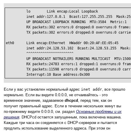
          lo        Link encap:Local Loopback

          inet addr:127.0.0.1  Bcast:127.255.255.255  Mask:255
          UP BROADCAST LOOPBACK RUNNING  MTU:3584  Metric:1

          RX packets:302 errors:0 dropped:0 overruns:0 frame:0
          TX packets:302 errors:0 dropped:0 overruns:0 carrier
eth0      Link encap:Ethernet  HWaddr 00:20:AF:EE:05:45

          inet addr:24.128.53.102  Bcast:24.128.53.255  Mask:
          ^^^^^^^^^^^^^^^^^^^^^^^

          UP BROADCAST NOTRAILERS RUNNING MULTICAST  MTU:1500 
          RX packets:24783 errors:1 dropped:1 overruns:0 frame
          TX packets:11598 errors:0 dropped:0 overruns:0 carr
          Interrupt:10 Base address:0x300
Если у вас установлен нормальный адрес
inet addr
, все прошло
нормально. Если вы видите 0.0.0.0, не отчаивайтесь - это
временное значение, задаваемое
dhcpcd
, перед тем, как он
получит правильный адрес. Если в течении нескольких минут вы
по-прежнему видите 0.0.0.0, см. раздел
Основные проблемы и их
решения
. DHCPcd остается запущенным, пока включена машина.
Каждые три часа он соединяется с DHCP-сервером и пытается
продлить использование выделенного адреса. При этом он