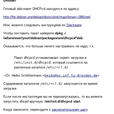
Debian
Готовый deb-пакет DHCPcd находится по адресу:
http://ftp.debian.org/debian/dists/slink/main/binary-i386/net/
Или, можете следовать инструкциям из
Slackware
.
Чтобы поставить пакет наберите
dpkg -i
/where/ever/your/debian/packages/are/dhcpcd*deb
.
Оказывается, что больше ничего настраивать не надо, т.к.:
Пакет dhcpcd устанавливает скрипт загрузки в
/etc/init.d/dhcpcd
, который ссылается на
различные каталоги
/etc/rc?.d/
.
--
От: Heiko Schlittermann
<
heiko@os.inf.tu-dresden.de
>
Содержимое каталогов
/etc/rc?.d/
запускается во время
загрузки.
Если после инсталляции вы не перезапускались, то вы можете
запустить dhcpd вручную:
/etc/init.d/dhcpcd start
.
Когда закончите, переходите к
заключительному шагу
.