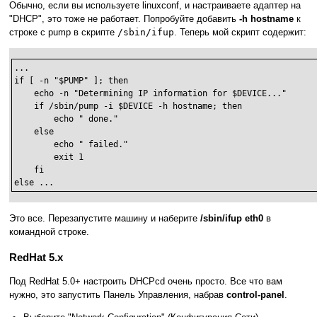
Обычно, если вы используете linuxconf, и настраиваете адаптер на
"DHCP", это тоже не работает. Попробуйте добавить
-h hostname
к
строке с pump в скрипте
/sbin/ifup
. Теперь мой скрипт содержит:
...

if [ -n "$PUMP" ]; then

    echo -n "Determining IP information for $DEVICE..."

    if /sbin/pump -i $DEVICE -h hostname; then

        echo " done."

    else

        echo " failed."

        exit 1

    fi

else ...
Это все. Перезапустите машину и наберите
/sbin/ifup eth0
в
командной строке.
RedHat 5.x
Под RedHat 5.0+ настроить DHCPcd очень просто. Все что вам
нужно, это запустить Панель Управления, набрав
control-panel
.