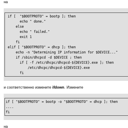
на
 if [  "$BOOTPROTO" = bootp ]; then

       echo " done."

     else

       echo " failed."

       exit 1

     fi

 elif [ "$BOOTPROTO" = dhcp ]; then

     echo -n "Determining IP information for $DEVICE..."

     if /sbin/dhcpcd -d $DEVICE ; then

       if [ -f /etc/dhcpc/dhcpcd-${DEVICE}.exe ]; then

           /etc/dhcpc/dhcpcd-${DEVICE}.exe

       fi
и соответственно измените
ifdown
. Измените
if [ "$BOOTPROTO" = bootp -o "$BOOTPROTO" = dhcp ]; then

....

fi
на