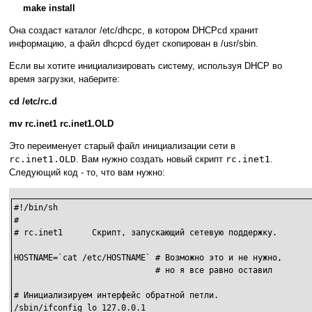
make install
Она создаст каталог /etc/dhcpc, в котором DHCPcd хранит
информацию, а файл dhcpcd будет скопирован в /usr/sbin.
Если вы хотите инициализировать систему, используя DHCP во
время загрузки, наберите:
cd /etc/rc.d
mv rc.inet1 rc.inet1.OLD
Это переименует старый файл инициализации сети в
rc.inet1.OLD
. Вам нужно создать новый скрипт
rc.inet1
.
Следующий код - то, что вам нужно:
#!/bin/sh

#

# rc.inet1      Скрипт, запускающий сетевую поддержку.

HOSTNAME=`cat /etc/HOSTNAME` # Возможно это и не нужно,

                             # но я все равно оставил

# Инициализируем интерфейс обратной петли.

/sbin/ifconfig lo 127.0.0.1
