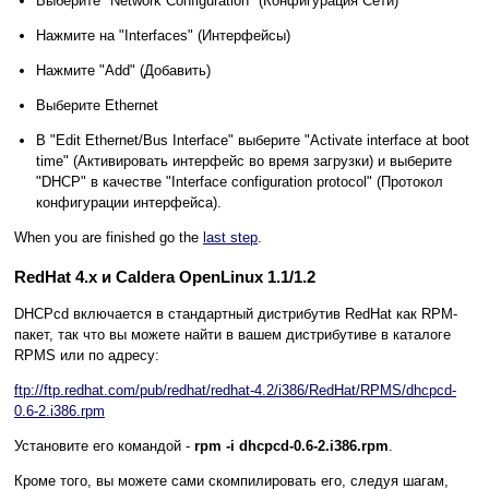
Выберите "Network Configuration" (Конфигурация Сети)
Нажмите на "Interfaces" (Интерфейсы)
Нажмите "Add" (Добавить)
Выберите Ethernet
В "Edit Ethernet/Bus Interface" выберите "Activate interface at boot
time" (Активировать интерфейс во время загрузки) и выберите
"DHCP" в качестве "Interface configuration protocol" (Протокол
конфигурации интерфейса).
When you are finished go the
last step
.
RedHat 4.x и Caldera OpenLinux 1.1/1.2
DHCPcd включается в стандартный дистрибутив RedHat как RPM-
пакет, так что вы можете найти в вашем дистрибутиве в каталоге
RPMS или по адресу:
ftp://ftp.redhat.com/pub/redhat/redhat-4.2/i386/RedHat/RPMS/dhcpcd-
0.6-2.i386.rpm
Установите его командой -
rpm -i dhcpcd-0.6-2.i386.rpm
.
Кроме того, вы можете сами скомпилировать его, следуя шагам,