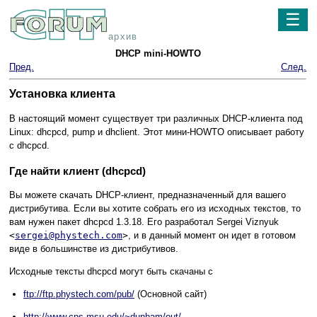
☰
архив
DHCP mini-HOWTO
Пред.
След.
Установка клиента
В настоящий момент существует три различных DHCP-клиента под
Linux: dhcpcd, pump и dhclient. Этот мини-HOWTO описывает работу
с dhcpcd.
Где найти клиент (dhcpcd)
Вы можете скачать DHCP-клиент, предназначенный для вашего
дистрибутива. Если вы хотите собрать его из исходных текстов, то
вам нужен пакет dhcpcd 1.3.18. Его разработал Sergei Viznyuk
<
sergei@phystech.com
>
, и в данный момент он идет в готовом
виде в большинстве из дистрибутивов.
Исходные тексты dhcpcd могут быть скачаны с
ftp://ftp.phystech.com/pub/
(Основной сайт)
http://www.cps.msu.edu/~dunham/out/