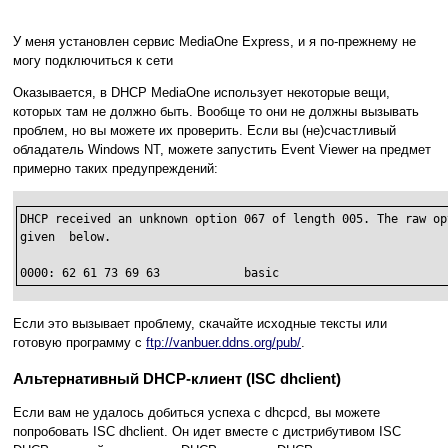
У меня установлен сервис MediaOne Express, и я по-прежнему не
могу подключиться к сети
Оказывается, в DHCP MediaOne использует некоторые вещи,
которых там не должно быть. Вообще то они не должны вызывать
проблем, но вы можете их проверить. Если вы (не)счастливый
обладатель Windows NT, можете запустить Event Viewer на предмет
примерно таких предупреждений:
DHCP received an unknown option 067 of length 005. The raw op
given  below.

0000: 62 61 73 69 63            basic
Если это вызывает проблему, скачайте исходные тексты или
готовую программу c
ftp://vanbuer.ddns.org/pub/
.
Альтернативный DHCP-клиент (ISC dhclient)
Если вам не удалось добиться успеха с dhcpcd, вы можете
попробовать ISC dhclient. Он идет вместе с дистрибутивом ISC