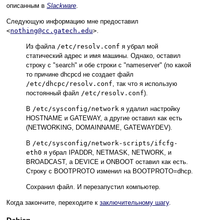
описанным в
Slackware
.
Следующую информацию мне предоставил
<
nothing@cc.gatech.edu
>
.
Из файла
/etc/resolv.conf
я убрал мой
статический адрес и имя машины. Однако, оставил
строку с "search" и обе строки с "nameserver" (по какой
то причине dhcpcd не создает файл
/etc/dhcpc/resolv.conf
, так что я использую
постоянный файл
/etc/resolv.conf
).
В
/etc/sysconfig/network
я удалил настройку
HOSTNAME и GATEWAY, а другие оставил как есть
(NETWORKING, DOMAINNAME, GATEWAYDEV).
В
/etc/sysconfig/network-scripts/ifcfg-
eth0
я убрал IPADDR, NETMASK, NETWORK, и
BROADCAST, а DEVICE и ONBOOT оставил как есть.
Строку с BOOTPROTO изменил на BOOTPROTO=dhcp.
Сохранил файл. И перезапустил компьютер.
Когда закончите, переходите к
заключительному шагу
.