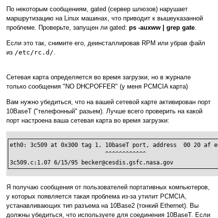
По некоторым сообщениям, gated (сервер шлюзов) нарушает
маршрутизацию на Linux машинах, что приводит к вышеуказанной
проблеме. Проверьте, запущен ли gated:
ps -auxww | grep gate
.
Если это так, снимите его, деинсталлировав RPM или убрав файл
из
/etc/rc.d/
.
Сетевая карта определяется во время загрузки, но в журнале
только сообщения "NO DHCPOFFER" (у меня PCMCIA карта)
Вам нужно убедиться, что на вашей сетевой карте активирован порт
10BaseT ("телефонный" разьем). Лучше всего проверить на какой
порт настроена ваша сетевая карта во время загрузки:
eth0: 3c509 at 0x300 tag 1, 10baseT port, address  00 20 af e
		            ^^^^^^^^^^^^

3c509.c:1.07 6/15/95 becker@cesdis.gsfc.nasa.gov
Я получаю сообщения от пользователей портативных компьютеров,
у которых появляется такая проблема из-за утилит PCMCIA,
устанавливающих тип разъема на 10Base2 (тонкий Ethernet). Вы
должны убедиться, что используете для соединения 10BaseT. Если