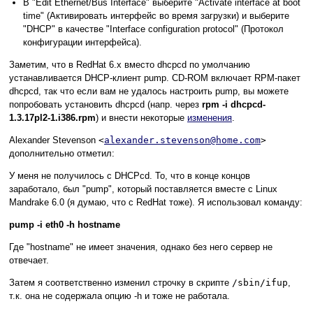
В "Edit Ethernet/Bus Interface" выберите "Activate interface at boot
time" (Активировать интерфейс во время загрузки) и выберите
"DHCP" в качестве "Interface configuration protocol" (Протокол
конфигурации интерфейса).
Заметим, что в RedHat 6.x вместо dhcpcd по умолчанию
устанавливается DHCP-клиент pump. CD-ROM включает RPM-пакет
dhcpcd, так что если вам не удалось настроить pump, вы можете
попробовать установить dhcpcd (напр. через
rpm -i dhcpcd-
1.3.17pl2-1.i386.rpm
) и внести некоторые
изменения
.
Alexander Stevenson
<
alexander.stevenson@home.com
>
дополнительно отметил:
У меня не получилось с DHCPcd. То, что в конце концов
заработало, был "pump", который поставляется вместе с Linux
Mandrake 6.0 (я думаю, что с RedHat тоже). Я использовал команду:
pump -i eth0 -h hostname
Где "hostname" не имеет значения, однако без него сервер не
отвечает.
Затем я соответственно изменил строчку в скрипте
/sbin/ifup
,
т.к. она не содержала опцию -h и тоже не работала.