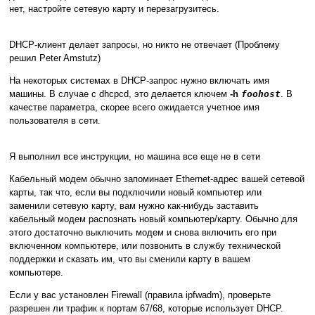
нет, настройте сетевую карту и перезагрузитесь.
DHCP-клиент делает запросы, но никто не отвечает (Проблему
решил Peter Amstutz)
На некоторых системах в DHCP-запрос нужно включать имя
машины. В случае с dhcpcd, это делается ключем
-h
foohost
. В
качестве параметра, скорее всего ожидается учетное имя
пользователя в сети.
Я выполнил все инструкции, но машина все еще не в сети
Кабельный модем обычно запоминает Ethernet-адрес вашей сетевой
карты, так что, если вы подключили новый компьютер или
заменили сетевую карту, вам нужно как-нибудь заставить
кабельный модем распознать новый компьютер/карту. Обычно для
этого достаточно выключить модем и снова включить его при
включенном компьютере, или позвонить в службу технической
поддержки и сказать им, что вы сменили карту в вашем
компьютере.
Если у вас установлен Firewall (правила ipfwadm), проверьте
разрешен ли трафик к портам 67/68, которые использует DHCP.