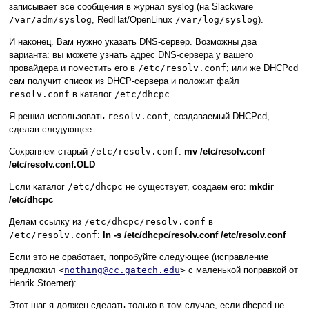
записывает все сообщения в журнал syslog (на Slackware
/var/adm/syslog
, RedHat/OpenLinux
/var/log/syslog
).
И наконец. Вам нужно указать DNS-сервер. Возможны два
варианта: вы можете узнать адрес DNS-сервера у вашего
провайдера и поместить его в
/etc/resolv.conf
; или же DHCPcd
сам получит список из DHCP-сервера и положит файл
resolv.conf
в каталог
/etc/dhcpc
.
Я решил использовать
resolv.conf
, создаваемый DHCPcd,
сделав следующее:
Сохраняем старый
/etc/resolv.conf
:
mv /etc/resolv.conf
/etc/resolv.conf.OLD
Если каталог
/etc/dhcpc
не существует, создаем его:
mkdir
/etc/dhcpc
Делам ссылку из
/etc/dhcpc/resolv.conf
в
/etc/resolv.conf
:
ln -s /etc/dhcpc/resolv.conf /etc/resolv.conf
Если это не сработает, попробуйте следующее (исправление
предложил
<
nothing@cc.gatech.edu
>
с маленькой поправкой от
Henrik Stoerner):
Этот шаг я должен сделать только в том случае, если dhcpcd не