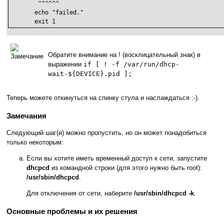
	^^^^^^

       echo "failed."

       exit 1
Обратите внимание на ! (восклицательный знак) в
выражении
if [ ! -f /var/run/dhcp-
wait-${DEVICE}.pid ];
Теперь можете откинуться на спинку стула и наслаждаться :-).
Замечания
Следующий шаг(и) можно пропустить, но он может понадобиться
только некоторым:
Если вы хотите иметь временный доступ к сети, запустите
dhcpcd
из командной строки (для этого нужно быть root):
/usr/sbin/dhcpcd
.
Для отключения от сети, наберите
/usr/sbin/dhcpcd -k
.
Основные проблемы и их решения