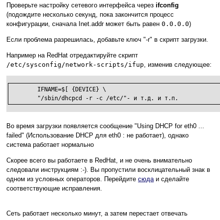
Проверьте настройку сетевого интерфейса через
ifconfig
(подождите несколько секунд, пока закончится процесс
конфигурации, сначала Inet.addr может быть равен
0.0.0.0
)
Если проблема разрешилась, добавьте ключ "-r" в скрипт загрузки.
Например на RedHat отредактируйте скрипт
/etc/sysconfig/network-scripts/ifup
, изменив следующее:
        IFNAME=$[ {DEVICE} \

        "/sbin/dhcpcd -r -c /etc/"- и т.д. и т.п.
Во время загрузки появляется сообщение "Using DHCP for eth0 ...
failed" (Использование DHCP для eth0 : не работает), однако
система работает нормально
Скорее всего вы работаете в RedHat, и не очень внимательно
следовали инструкциям :-). Вы пропустили восклицательный знак в
одном из условных операторов. Перейдите
сюда
и сделайте
соответствующие исправления.
Сеть работает несколько минут, а затем перестает отвечать