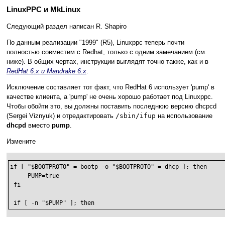
LinuxPPC и MkLinux
Следующий раздел написан R. Shapiro
По данным реализации "1999" (R5), Linuxppc теперь почти
полностью совместим с Redhat, только с одним замечанием (см.
ниже). В общих чертах, инструкции выглядят точно также, как и в
RedHat 6.x и Mandrake 6.x
.
Исключение составляет тот факт, что RedHat 6 использует 'pump' в
качестве клиента, а 'pump' не очень хорошо работает под Linuxppc.
Чтобы обойти это, вы должны поставить последнюю версию dhcpcd
(Sergei Viznyuk) и отредактировать
/sbin/ifup
на использование
dhcpd
вместо
pump
.
Измените
if [ "$BOOTPROTO" = bootp -o "$BOOTPROTO" = dhcp ]; then

     PUMP=true

 fi

 if [ -n "$PUMP" ]; then