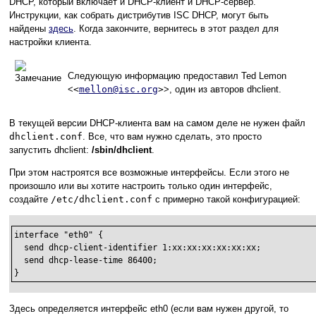
DHCP, который включает и DHCP-клиент и DHCP-сервер.
Инструкции, как собрать дистрибутив ISC DHCP, могут быть
найдены
здесь
. Когда закончите, вернитесь в этот раздел для
настройки клиента.
Следующую информацию предоставил Ted Lemon
<
<
mellon@isc.org
>
>, один из авторов dhclient.
В текущей версии DHCP-клиента вам на самом деле не нужен файл
dhclient.conf
. Все, что вам нужно сделать, это просто
запустить dhclient:
/sbin/dhclient
.
При этом настроятся все возможные интерфейсы. Если этого не
произошло или вы хотите настроить только один интерфейс,
создайте
/etc/dhclient.conf
с примерно такой конфигурацией:
interface "eth0" {

  send dhcp-client-identifier 1:xx:xx:xx:xx:xx:xx;

  send dhcp-lease-time 86400;

}
Здесь определяется интерфейс eth0 (если вам нужен другой, то