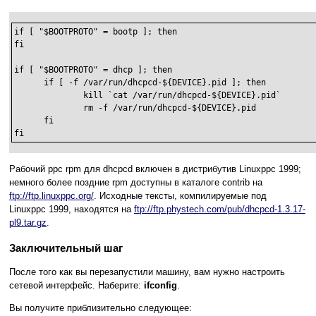
if [ "$BOOTPROTO" = bootp ]; then

fi

if [ "$BOOTPROTO" = dhcp ]; then

      if [ -f /var/run/dhcpcd-${DEVICE}.pid ]; then

              kill `cat /var/run/dhcpcd-${DEVICE}.pid`

              rm -f /var/run/dhcpcd-${DEVICE}.pid

      fi

fi
Рабочий ppc rpm для dhcpcd включен в дистрибутив Linuxppc 1999;
немного более поздние rpm доступны в каталоге contrib на
ftp://ftp.linuxppc.org/
. Исходные тексты, компилируемые под
Linuxppc 1999, находятся на
ftp://ftp.phystech.com/pub/dhcpcd-1.3.17-
pl9.tar.gz
.
Заключительный шаг
После того как вы перезапустили машину, вам нужно настроить
сетевой интерфейс. Наберите:
ifconfig
.
Вы получите приблизительно следующее: