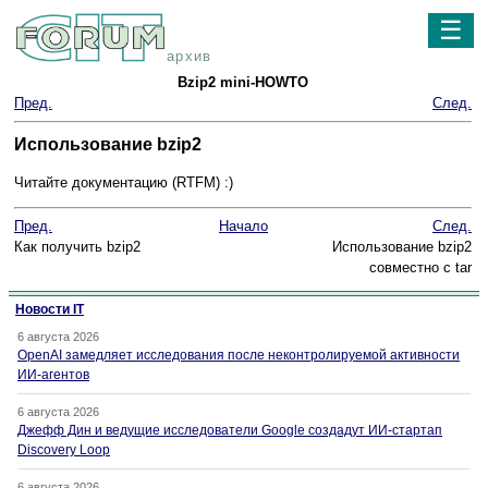
☰
архив
Bzip2 mini-HOWTO
Пред.
След.
Использование bzip2
Читайте документацию (RTFM) :)
Пред.
Начало
След.
Как получить bzip2
Использование bzip2
совместно с tar
Новости IT
6 августа 2026
OpenAI замедляет исследования после неконтролируемой активности
ИИ-агентов
6 августа 2026
Джефф Дин и ведущие исследователи Google создадут ИИ-стартап
Discovery Loop
6 августа 2026