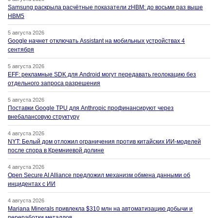
Samsung раскрыла расчётные показатели zHBM: до восьми раз выше
HBM5
5 августа 2026
Google начнет отключать Assistant на мобильных устройствах 4
сентября
5 августа 2026
EFF: рекламные SDK для Android могут передавать геолокацию без
отдельного запроса разрешения
5 августа 2026
Поставки Google TPU для Anthropic профинансируют через
внебалансовую структуру
4 августа 2026
NYT: Белый дом отложил ограничения против китайских ИИ-моделей
после спора в Кремниевой долине
4 августа 2026
Open Secure AI Alliance предложил механизм обмена данными об
инцидентах с ИИ
4 августа 2026
Mariana Minerals привлекла $310 млн на автоматизацию добычи и
переработки металлов