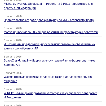
Mistral выпустила Shieldstral — модель на 3 млрд параметров для
адаптивной модерации
6 августа 2026
Правительство создало рабочую группу по ИИ и авторскому праву
6 августа 2026
Moove привлекла $250 млн для развития инфраструктуры роботакси
6 августа 2026
ИТ-компании предложили упростить использование обезличенных
данных для обучения ИИ
5 августа 2026
SpaceX выбрала Nvidia для вычислительной платформы спутников
Starmind AI1
5 августа 2026
Waymo открыла сервис беспилотных такси в Далласе без списка
ожидания
5 августа 2026
WIRED: Белый дом подготовил закрытую схему проверки передовых
ИИ-моделей
5 августа 2026