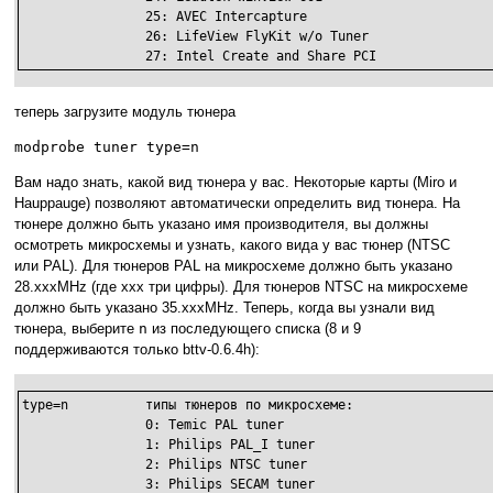
		25: AVEC Intercapture

		26: LifeView FlyKit w/o Tuner

		27: Intel Create and Share PCI
теперь загрузите модуль тюнера
modprobe tuner type=n
Вам надо знать, какой вид тюнера у вас. Некоторые карты (Miro и
Hauppauge) позволяют автоматически определить вид тюнера. На
тюнере должно быть указано имя производителя, вы должны
осмотреть микросхемы и узнать, какого вида у вас тюнер (NTSC
или PAL). Для тюнеров PAL на микросхеме должно быть указано
28.xxxMHz (где xxx три цифры). Для тюнеров NTSC на микросхеме
должно быть указано 35.xxxMHz. Теперь, когда вы узнали вид
тюнера, выберите
n
из последующего списка (8 и 9
поддерживаются только bttv-0.6.4h):
type=n		типы тюнеров по микросхеме:

		0: Temic PAL tuner

		1: Philips PAL_I tuner

		2: Philips NTSC tuner

		3: Philips SECAM tuner
