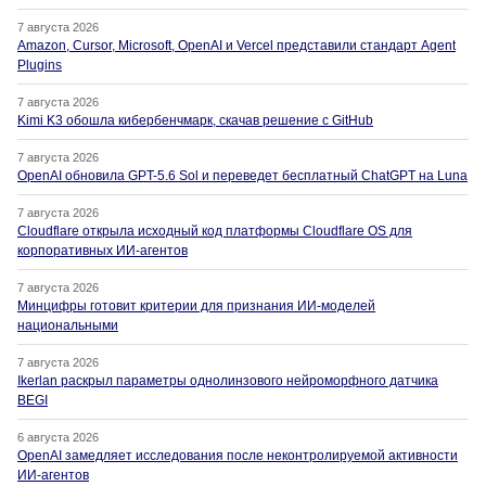
7 августа 2026
Amazon, Cursor, Microsoft, OpenAI и Vercel представили стандарт Agent
Plugins
7 августа 2026
Kimi K3 обошла кибербенчмарк, скачав решение с GitHub
7 августа 2026
OpenAI обновила GPT-5.6 Sol и переведет бесплатный ChatGPT на Luna
7 августа 2026
Cloudflare открыла исходный код платформы Cloudflare OS для
корпоративных ИИ-агентов
7 августа 2026
Минцифры готовит критерии для признания ИИ-моделей
национальными
7 августа 2026
Ikerlan раскрыл параметры однолинзового нейроморфного датчика
BEGI
6 августа 2026
OpenAI замедляет исследования после неконтролируемой активности
ИИ-агентов