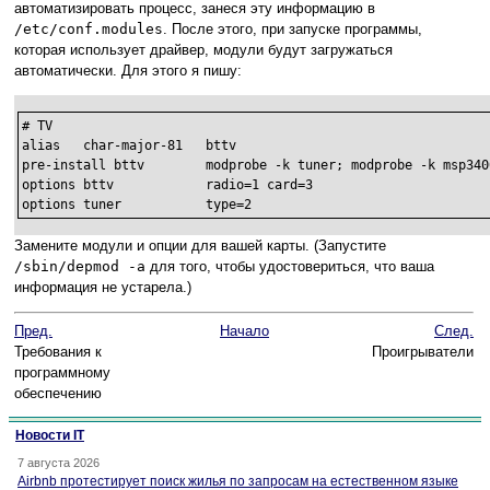
автоматизировать процесс, занеся эту информацию в
/etc/conf.modules
. После этого, при запуске программы,
которая использует драйвер, модули будут загружаться
автоматически. Для этого я пишу:
# TV

alias	char-major-81	bttv

pre-install bttv	modprobe -k tuner; modprobe -k msp3400

options	bttv		radio=1 card=3

options tuner		type=2
Замените модули и опции для вашей карты. (Запустите
/sbin/depmod -a
для того, чтобы удостовериться, что ваша
информация не устарела.)
Пред.
Начало
След.
Требования к
Проигрыватели
программному
обеспечению
Новости IT
7 августа 2026
Airbnb протестирует поиск жилья по запросам на естественном языке