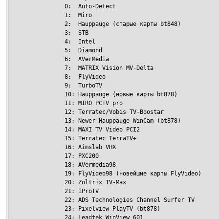
		0:  Auto-Detect

		1:  Miro

		2:  Hauppauge (старые карты bt848)

		3:  STB

		4:  Intel

		5:  Diamond

		6:  AVerMedia

		7:  MATRIX Vision MV-Delta

		8:  FlyVideo

		9:  TurboTV

		10: Hauppauge (новые карты bt878)

		11: MIRO PCTV pro

		12: Terratec/Vobis TV-Boostar

		13: Newer Hauppauge WinCam (bt878)

		14: MAXI TV Video PCI2

		15: Terratec TerraTV+

		16: Aimslab VHX

		17: PXC200

		18: AVermedia98

		19: FlyVideo98 (новейшие карты FlyVideo)

		20: Zoltrix TV-Max

		21: iProTV

		22: ADS Technologies Channel Surfer TV

		23: Pixelview PlayTV (bt878)

		24: Leadtek WinView 601
