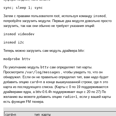
sync; sleep 1; sync
Затем с правами пользователя root, используя команду
insmod
,
попробуйте загрузить модули. Первые два модуля довольно просто
загрузить, так как они обычно не требуют указания опций:
insmod videodev
insmod i2c
Теперь можно загрузить сам модуль драйвера bttv:
modprobe bttv
По умолчанию модуль
bttv
сам определяет тип карты.
Просмотрите
/var/log/messages
, чтобы увидеть то, что он
обнаружил. Если он не правильно определил тип, вам надо будет
добавить опцию
card=n
в конце вышеуказанной строки, где
n
это
карта из последующего списка. (Карты с 0 по 19 поддерживаются
драйверами ядра, а bttv-0.6.4h поддерживает еще с 20 по 27) По
желанию вы можете добавить опцию
radio=1
, если у вашей карты
есть функция FM тюнера.
card=n		тип карты
