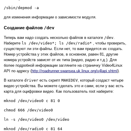
/sbin/depmod -a
для изменения информации о зависимости модуля.
Создание файлов
/dev
Теперь вам надо создать несколько файлов в каталоге
/dev
.
Наберите
ls /dev/video*; ls /dev/radio*
, чтобы проверить,
существуют ли эти файлы. Если нет, то вам придется их создать.
Номер устройства у этих файлов, в основном, равен 81, другие
номера устройств зависят от их типа (видео, радио и т.д.). Для
более подробной информации загляните на страничку Video4Linux
API по адресу (
http://roadrunner.swansea.uk.linux.org/v4lapi.shtml
).
В каталоге
driver
есть скрипт
MAKEDEV
, который создаст четыре
видео устройства. Вы можете сделать это и сами, если у вас есть
карта для оцифровки видео. Как пользователь root наберите:
mknod /dev/video0 c 81 0
chmod 666 /dev/video0
ln -s /dev/video0 /dev/video
mknod /dev/radio0 c 81 64