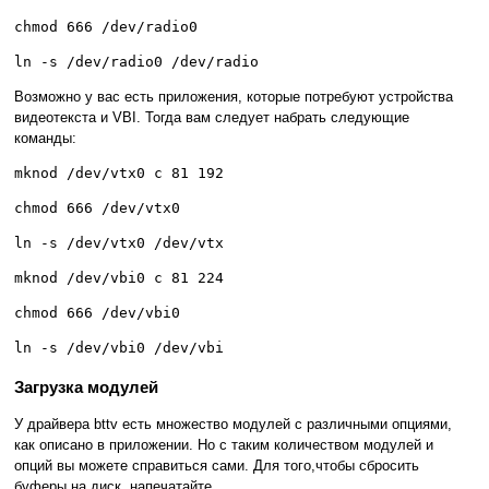
chmod 666 /dev/radio0
ln -s /dev/radio0 /dev/radio
Возможно у вас есть приложения, которые потребуют устройства
видеотекста и VBI. Тогда вам следует набрать следующие
команды:
mknod /dev/vtx0 c 81 192
chmod 666 /dev/vtx0
ln -s /dev/vtx0 /dev/vtx
mknod /dev/vbi0 c 81 224
chmod 666 /dev/vbi0
ln -s /dev/vbi0 /dev/vbi
Загрузка модулей
У драйвера bttv есть множество модулей с различными опциями,
как описано в приложении. Но с таким количеством модулей и
опций вы можете справиться сами. Для того,чтобы сбросить
буферы на диск, напечатайте