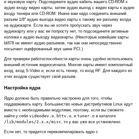
и звуковую карту. Подсоедините аудио кабель вашего CD-ROM к
аудио входу видео карты, затем аудио выход с видео карты к аудио
входу тюнера или CD-ROM. Иначе вам надо соединить внешний
разъем 1/8'' аудио выхода видео карты к такому же разъему входа
на аудиокарте. Если вы не хотите пропускать звук через
аудиокарту или у вас ее попросту нет, то подсоедините активные
колонки к аудио выходу видеокарты. (Некоторые новейшие карты
bt878 не имеют аудио разъемов, так как они непосредственно
посылают оцифрованный звук шине PCI.)
Для проверки работоспособности карты очень удобно использовать
внешний источник видеосигнала. Многие карты имеют композитный
вход, вход S-Video и, если есть тюнер, то вход RF. Для каждого из
этих входов существует свой разъем.
Настройка ядра
Ядро должно быть правильно настроено для того, чтобы
поддерживать карту. Большинство новых дистрибутивов Linux идут
вместе с необходимыми модулями, поэтому, если вы сможете
найти у себя
videodev.o
,
bttv.o
, и
tuner.o
в каталоге
/lib/modules/2.x.x/misc
, то у вас уже все установлено.
Если нет, то придется перекомпилировать ядро с