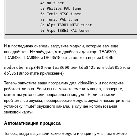
		4: no tuner

		5: Philips PAL tuner

		6: Temic NTSC tuner

		7: Temic PAL tuner

		8: Alps TSBH1 NTSC tuner

		9: Alps TSBE1 PAL tuner
И в последнюю очередь загрузите модули, которые вам еще
понадобятся. Не забудьте, что драйверы для карт TEA6300,
TDA8425, TDA9855 и DPL3518 есть только в версии 0.6.4h.
modprobe msp3400
или
tea3600
или
tda8425
или
tda9855
или
dpl3518
(прочтите приложение)
Теперь запустите вашу программу для video4linux и посмотрите
работает ли она. Если вы не можете сменить канал, проверьте,
может вы установили неправильны модуль. Если возникли
проблемы со звуком, перепроверьте модуль звука и посмотрите на
установку "mute" звукового канала, в случае использования
звуковой карты.
Автоматизация процесса
Теперь, когда вы узнали какие модули и опции нужны, вы можете