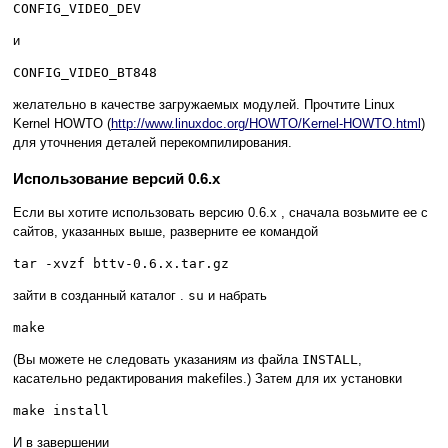
CONFIG_VIDEO_DEV
и
CONFIG_VIDEO_BT848
желательно в качестве загружаемых модулей. Прочтите Linux
Kernel HOWTO (
http://www.linuxdoc.org/HOWTO/Kernel-HOWTO.html
)
для уточнения деталей перекомпилирования.
Использование версий 0.6.x
Если вы хотите использовать версию 0.6.x , сначала возьмите ее с
сайтов, указанных выше, разверните ее командой
tar -xvzf bttv-0.6.x.tar.gz
зайти в созданный каталог .
su
и набрать
make
(Вы можете не следовать указаниям из файла
INSTALL
,
касательно редактирования makefiles.) Затем для их установки
make install
И в завершении