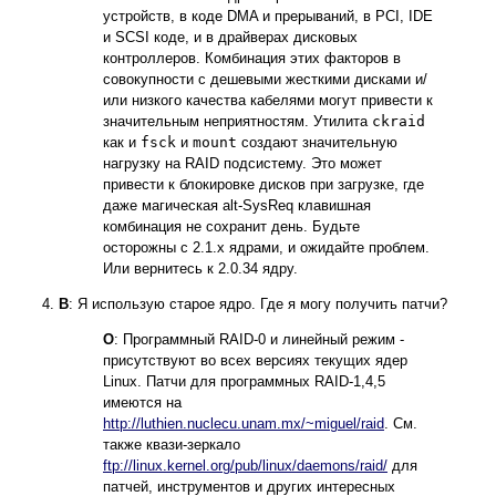
устройств, в коде DMA и прерываний, в PCI, IDE
и SCSI коде, и в драйверах дисковых
контроллеров. Комбинация этих факторов в
совокупности с дешевыми жесткими дисками и/
или низкого качества кабелями могут привести к
значительным неприятностям. Утилита
ckraid
как и
fsck
и
mount
создают значительную
нагрузку на RAID подсистему. Это может
привести к блокировке дисков при загрузке, где
даже магическая alt-SysReq клавишная
комбинация не сохранит день. Будьте
осторожны с 2.1.x ядрами, и ожидайте проблем.
Или вернитесь к 2.0.34 ядру.
В
: Я использую старое ядро. Где я могу получить патчи?
О
: Программный RAID-0 и линейный режим -
присутствуют во всех версиях текущих ядер
Linux. Патчи для программных RAID-1,4,5
имеются на
http://luthien.nuclecu.unam.mx/~miguel/raid
. См.
также квази-зеркало
ftp://linux.kernel.org/pub/linux/daemons/raid/
для
патчей, инструментов и других интересных