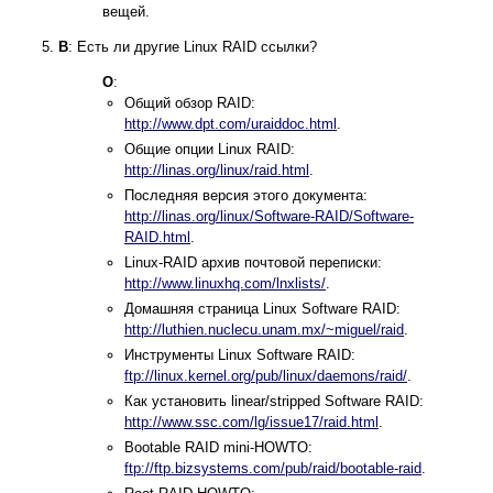
вещей.
В
: Есть ли другие Linux RAID ссылки?
О
:
Общий обзор RAID:
http://www.dpt.com/uraiddoc.html
.
Общие опции Linux RAID:
http://linas.org/linux/raid.html
.
Последняя версия этого документа:
http://linas.org/linux/Software-RAID/Software-
RAID.html
.
Linux-RAID архив почтовой переписки:
http://www.linuxhq.com/lnxlists/
.
Домашняя страница Linux Software RAID:
http://luthien.nuclecu.unam.mx/~miguel/raid
.
Инструменты Linux Software RAID:
ftp://linux.kernel.org/pub/linux/daemons/raid/
.
Как установить linear/stripped Software RAID:
http://www.ssc.com/lg/issue17/raid.html
.
Bootable RAID mini-HOWTO:
ftp://ftp.bizsystems.com/pub/raid/bootable-raid
.