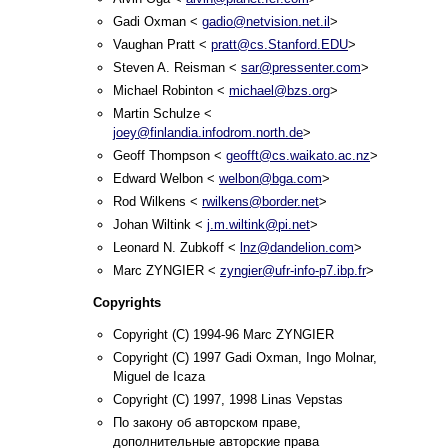
Gadi Oxman <
gadio@netvision.net.il
>
Vaughan Pratt <
pratt@cs.Stanford.EDU
>
Steven A. Reisman <
sar@pressenter.com
>
Michael Robinton <
michael@bzs.org
>
Martin Schulze <
joey@finlandia.infodrom.north.de
>
Geoff Thompson <
geofft@cs.waikato.ac.nz
>
Edward Welbon <
welbon@bga.com
>
Rod Wilkens <
rwilkens@border.net
>
Johan Wiltink <
j.m.wiltink@pi.net
>
Leonard N. Zubkoff <
lnz@dandelion.com
>
Marc ZYNGIER <
zyngier@ufr-info-p7.ibp.fr
>
Copyrights
Copyright (C) 1994-96 Marc ZYNGIER
Copyright (C) 1997 Gadi Oxman, Ingo Molnar,
Miguel de Icaza
Copyright (C) 1997, 1998 Linas Vepstas
По закону об авторском праве,
дополнительные авторские права