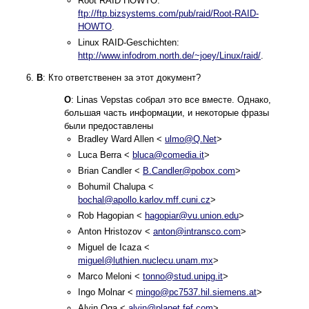
Root RAID HOWTO:
ftp://ftp.bizsystems.com/pub/raid/Root-RAID-
HOWTO
.
Linux RAID-Geschichten:
http://www.infodrom.north.de/~joey/Linux/raid/
.
В
: Кто ответственен за этот документ?
О
: Linas Vepstas собрал это все вместе. Однако,
большая часть информации, и некоторые фразы
были предоставлены
Bradley Ward Allen <
ulmo@Q.Net
>
Luca Berra <
bluca@comedia.it
>
Brian Candler <
B.Candler@pobox.com
>
Bohumil Chalupa <
bochal@apollo.karlov.mff.cuni.cz
>
Rob Hagopian <
hagopiar@vu.union.edu
>
Anton Hristozov <
anton@intransco.com
>
Miguel de Icaza <
miguel@luthien.nuclecu.unam.mx
>
Marco Meloni <
tonno@stud.unipg.it
>
Ingo Molnar <
mingo@pc7537.hil.siemens.at
>
Alvin Oga <
alvin@planet.fef.com
>