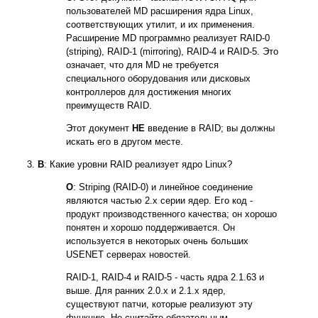
пользователей MD расширения ядра Linux,
соответствующих утилит, и их применения.
Расширение MD программно реализует RAID-0
(striping), RAID-1 (mirroring), RAID-4 и RAID-5. Это
означает, что для MD не требуется
специального оборудования или дисковых
контроллеров для достижения многих
преимуществ RAID.
Этот документ
НЕ
введение в RAID; вы должны
искать его в другом месте.
В
: Какие уровни RAID реализует ядро Linux?
О
: Striping (RAID-0) и линейное соединение
являются частью 2.x серии ядер. Его код -
продукт производственного качества; он хорошо
понятен и хорошо поддерживается. Он
используется в некоторых очень больших
USENET серверах новостей.
RAID-1, RAID-4 и RAID-5 - часть ядра 2.1.63 и
выше. Для ранних 2.0.x и 2.1.x ядер,
существуют патчи, которые реализуют эту
функцию. Не считайте обязательным