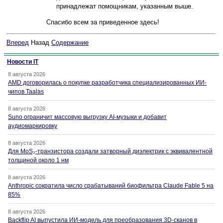
принадлежат помощникам, указанным выше.
Спасибо всем за приведенное здесь!
Вперед
Назад
Содержание
Новости IT
8 августа 2026
AMD договорилась о покупке разработчика специализированных ИИ-
чипов Taalas
8 августа 2026
Suno ограничит массовую выгрузку AI-музыки и добавит
аудиомаркировку
8 августа 2026
Для MoS₂-транзистора создали затворный диэлектрик с эквивалентной
толщиной около 1 нм
8 августа 2026
Anthropic сократила число срабатываний биофильтра Claude Fable 5 на
85%
8 августа 2026
Backflip AI выпустила ИИ-модель для преобразования 3D-сканов в