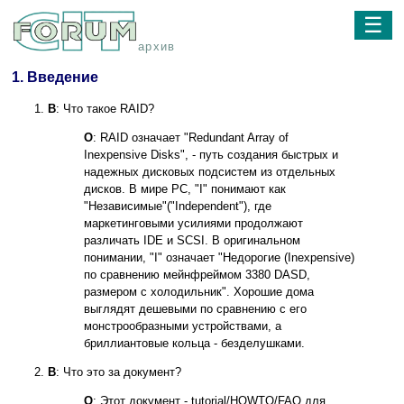
☰
архив
1. Введение
В
: Что такое RAID?
О
: RAID означает "Redundant Array of
Inexpensive Disks", - путь создания быстрых и
надежных дисковых подсистем из отдельных
дисков. В мире PC, "I" понимают как
"Независимые"("Independent"), где
маркетинговыми усилиями продолжают
различать IDE и SCSI. В оригинальном
понимании, "I" означает "Недорогие (Inexpensive)
по сравнению мейнфреймом 3380 DASD,
размером с холодильник". Хорошие дома
выглядят дешевыми по сравнению с его
монстрообразными устройствами, а
бриллиантовые кольца - безделушками.
В
: Что это за документ?
О
: Этот документ - tutorial/HOWTO/FAQ для