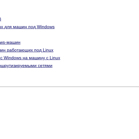
)
nux для машин под Windows
dows-машин
шин работающих под Linux
с Windows на машину с Linux
ршрутизируемыми сетями