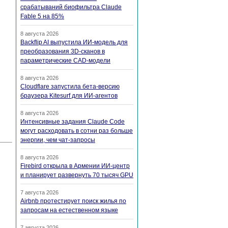
срабатываний биофильтра Claude
Fable 5 на 85%
8 августа 2026
Backflip AI выпустила ИИ-модель для
преобразования 3D-сканов в
параметрические CAD-модели
8 августа 2026
Cloudflare запустила бета-версию
браузера Kitesurf для ИИ-агентов
8 августа 2026
Интенсивные задания Claude Code
могут расходовать в сотни раз больше
энергии, чем чат-запросы
8 августа 2026
Firebird открыла в Армении ИИ-центр
и планирует развернуть 70 тысяч GPU
7 августа 2026
Airbnb протестирует поиск жилья по
запросам на естественном языке
7 августа 2026