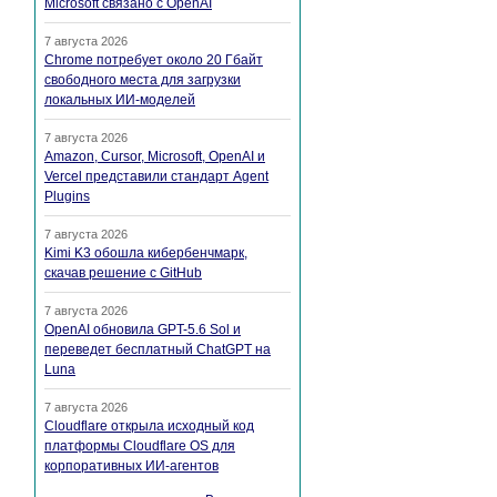
Microsoft связано с OpenAI
7 августа 2026
Chrome потребует около 20 Гбайт
свободного места для загрузки
локальных ИИ-моделей
7 августа 2026
Amazon, Cursor, Microsoft, OpenAI и
Vercel представили стандарт Agent
Plugins
7 августа 2026
Kimi K3 обошла кибербенчмарк,
скачав решение с GitHub
7 августа 2026
OpenAI обновила GPT-5.6 Sol и
переведет бесплатный ChatGPT на
Luna
7 августа 2026
Cloudflare открыла исходный код
платформы Cloudflare OS для
корпоративных ИИ-агентов