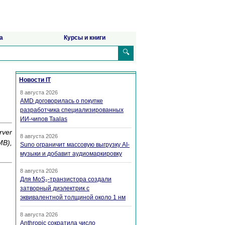
а
Курсы и книги
🔍
Новости IT
8 августа 2026
AMD договорилась о покупке
разработчика специализированных
ИИ-чипов Taalas
rver
8 августа 2026
B),
Suno ограничит массовую выгрузку AI-
музыки и добавит аудиомаркировку
8 августа 2026
Для MoS₂-транзистора создали
затворный диэлектрик с
эквивалентной толщиной около 1 нм
8 августа 2026
Anthropic сократила число