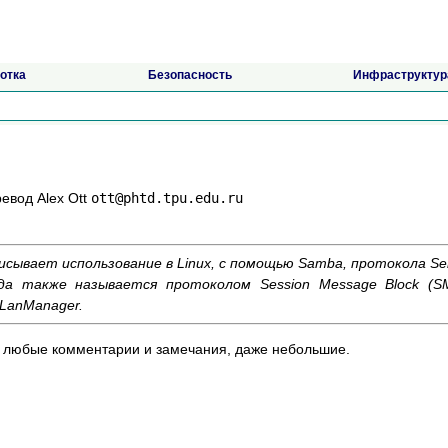
отка
Безопасность
Инфраструктур
ревод Alex Ott
ott@phtd.tpu.edu.ru
вает использование в Linux, с помощью Samba, протокола Se
да также называется протоколом Session Message Block (SM
LanManager.
любые комментарии и замечания, даже небольшие.