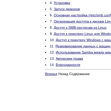
4.
Установка
5.
Запуск демонов
6.
Основная настройка (/etc/smb.conf
7.
Организация доступа к дискам Li
8.
Доступ к SMB-ресурсам из Linux
9.
Доступ к принтеру Linux для Win
10.
Доступ к принтеру Windows с ма
11.
Резервирование данных с машин 
12.
Использование Samba между ма
13.
Авторские права
14.
Благодарности
Вперед
Назад Содержание