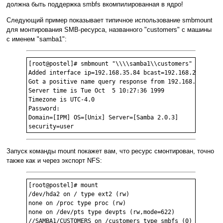
должна быть поддержка smbfs вкомпилированная в ядро!
Следующий пример показывает типичное использование smbmount
для монтирования SMB-ресурса, названного "customers" с машины
с именем "samba1":
[root@postel]# smbmount "\\\\samba1\\customers" -U rtg2t
Added interface ip=192.168.35.84 bcast=192.168.255.255 n
Got a positive name query response from 192.168.168.158 
Server time is Tue Oct  5 10:27:36 1999

Timezone is UTC-4.0

Password:

Domain=[IPM] OS=[Unix] Server=[Samba 2.0.3]

Запуск команды mount покажет вам, что ресурс смонтирован, точно
также как и через экспорт NFS:
[root@postel]# mount                                    
/dev/hda2 on / type ext2 (rw)

none on /proc type proc (rw)

none on /dev/pts type devpts (rw,mode=622)
