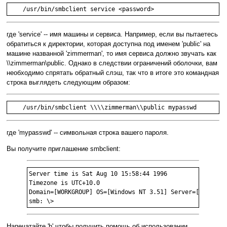
где 'service' -- имя машины и сервиса. Например, если вы пытаетесь
обратиться к директории, которая доступна под именем 'public' на
машине названной 'zimmerman', то имя сервиса должно звучать как
\\zimmerman\public. Однако в следствии ограничений оболочки, вам
необходимо спрятать обратный слэш, так что в итоге это командная
строка выглядеть следующим образом:
где 'mypasswd' -- символьная строка вашего пароля.
Вы получите приглашение smbclient:
Server time is Sat Aug 10 15:58:44 1996

Timezone is UTC+10.0

Domain=[WORKGROUP] OS=[Windows NT 3.51] Server=[NT LAN M
Напечатайте 'h' чтобы получить помощь об использовании