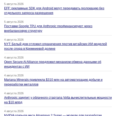
5 августа 2026
EFF: рекламные SDK для Android могут передавать геолокацию без
отдельного запроса разрешения
5 августа 2026
Поставки Google TPU для Anthropic профинансируют через
внебалансовую структуру
4 августа 2026
NYT: Белый дом отложил ограничения против китайских ИИ-моделей
после спора в Кремниевой долине
4 августа 2026
Open Secure AI Alliance предложил механизм обмена данными об
инцидентах с ИИ
4 августа 2026
Mariana Minerals привлекла $310 млн на автоматизацию добычи и
переработки металлов
4 августа 2026
Anthropic закупит у облачного стартапа Volta вычислительные мощности
на $10 млрд
4 августа 2026
NVIDIA открыла веса Alpamayo 2 Super — модели для разработки