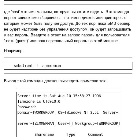
где 'host' это имя машины, которую вы хотите видеть. Эта команда
вернет список имен 'сервисов' - т.е. имен дисков или принтеров к
которым может быть получен доступ. До тех пор, пока SMB сервер
не будет настроен без управления доступом, он будет запрашивать
у вас пароль. Введите в ответ на запрос пароль для пользователя
'гость (guest)' или ваш персональный пароль на этой машине.
Например:
Вывод этой команды должен выглядеть примерно так:
Server time is Sat Aug 10 15:58:27 1996

Timezone is UTC+10.0

Password: 

Domain=[WORKGROUP] OS=[Windows NT 3.51] Server=[NT LAN M
Server=[ZIMMERMAN] User=[] Workgroup=[WORKGROUP] Domain=
        Sharename      Type      Comment
