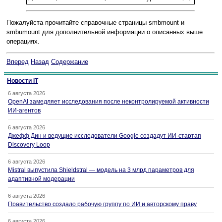
Пожалуйста прочитайте справочные страницы smbmount и
smbumount для дополнительной информации о описанных выше
операциях.
Вперед
Назад
Содержание
Новости IT
6 августа 2026
OpenAI замедляет исследования после неконтролируемой активности
ИИ-агентов
6 августа 2026
Джефф Дин и ведущие исследователи Google создадут ИИ-стартап
Discovery Loop
6 августа 2026
Mistral выпустила Shieldstral — модель на 3 млрд параметров для
адаптивной модерации
6 августа 2026
Правительство создало рабочую группу по ИИ и авторскому праву
6 августа 2026