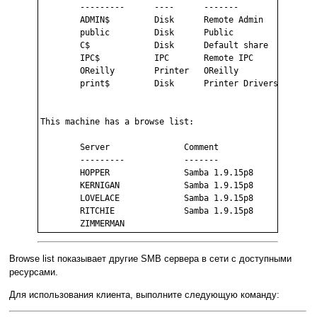
        ---------      ----      -------

        ADMIN$         Disk      Remote Admin

        public         Disk      Public 

        C$             Disk      Default share

        IPC$           IPC       Remote IPC

        OReilly        Printer   OReilly

        print$         Disk      Printer Drivers

This machine has a browse list:

        Server               Comment

        ---------            -------

        HOPPER               Samba 1.9.15p8

        KERNIGAN             Samba 1.9.15p8

        LOVELACE             Samba 1.9.15p8

        RITCHIE              Samba 1.9.15p8

Browse list показывает другие SMB сервера в сети с доступными
ресурсами.
Для использования клиента, выполните следующую команду: