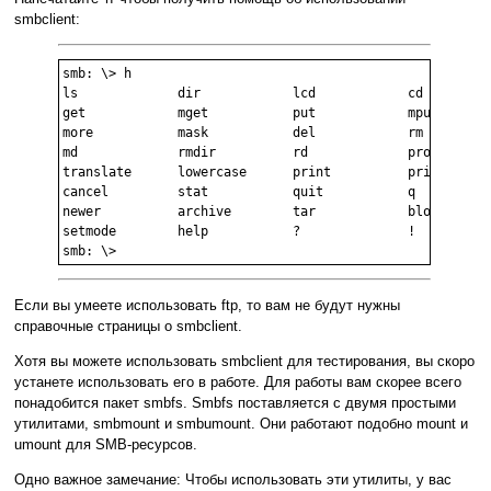
smbclient:
smb: \> h

ls             dir            lcd            cd         
get            mget           put            mput       
more           mask           del            rm         
md             rmdir          rd             prompt     
translate      lowercase      print          printmode  
cancel         stat           quit           q          
newer          archive        tar            blocksize  
setmode        help           ?              !          
Если вы умеете использовать ftp, то вам не будут нужны
справочные страницы о smbclient.
Хотя вы можете использовать smbclient для тестирования, вы скоро
устанете использовать его в работе. Для работы вам скорее всего
понадобится пакет smbfs. Smbfs поставляется с двумя простыми
утилитами, smbmount и smbumount. Они работают подобно mount и
umount для SMB-ресурсов.
Одно важное замечание: Чтобы использовать эти утилиты, у вас