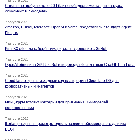
7 августа 2026
Chrome потребует около 20 Гбайт свободного места для загрузки
локальных ИИ-моделей
7 августа 2026
Amazon, Cursor, Microsoft, OpenAI и Vercel представили стандарт Agent
Plugins
7 августа 2026
Kimi K3 обошла кибербенчмарк, скачав решение с GitHub
7 августа 2026
OpenAI обновила GPT-5.6 Sol и переведет бесплатный ChatGPT на Luna
7 августа 2026
Cloudflare открыла исходный код платформы Cloudflare OS для
корпоративных ИИ-агентов
7 августа 2026
Минцифры готовит критерии для признания ИИ-моделей
национальными
7 августа 2026
Ikerlan раскрыл параметры однолинзового нейроморфного датчика
BEGI