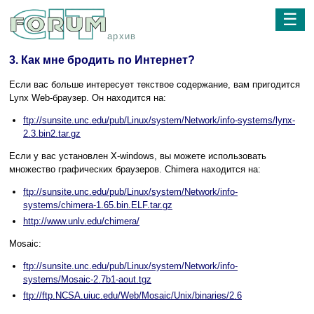
☰
архив
3. Как мне бродить по Интернет?
Если вас больше интересует текствое содержание, вам пригодится
Lynx Web-браузер. Он находится на:
ftp://sunsite.unc.edu/pub/Linux/system/Network/info-systems/lynx-
2.3.bin2.tar.gz
Если у вас установлен X-windows, вы можете использовать
множество графических браузеров. Chimera находится на:
ftp://sunsite.unc.edu/pub/Linux/system/Network/info-
systems/chimera-1.65.bin.ELF.tar.gz
http://www.unlv.edu/chimera/
Mosaic:
ftp://sunsite.unc.edu/pub/Linux/system/Network/info-
systems/Mosaic-2.7b1-aout.tgz
ftp://ftp.NCSA.uiuc.edu/Web/Mosaic/Unix/binaries/2.6