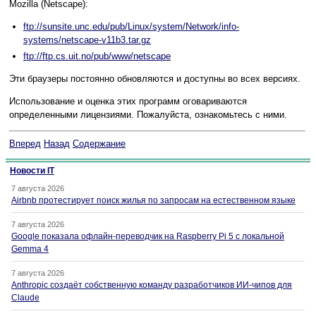
Mozilla (Netscape):
ftp://sunsite.unc.edu/pub/Linux/system/Network/info-
systems/netscape-v11b3.tar.gz
ftp://ftp.cs.uit.no/pub/www/netscape
Эти браузеры постоянно обновляются и доступны во всех версиях.
Использование и оценка этих программ оговариваются
определенными лицензиями. Пожалуйста, ознакомьтесь с ними.
Вперед
Назад
Содержание
Новости IT
7 августа 2026
Airbnb протестирует поиск жилья по запросам на естественном языке
7 августа 2026
Google показала офлайн-переводчик на Raspberry Pi 5 с локальной
Gemma 4
7 августа 2026
Anthropic создаёт собственную команду разработчиков ИИ-чипов для
Claude