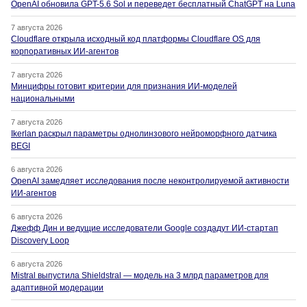
OpenAI обновила GPT-5.6 Sol и переведет бесплатный ChatGPT на Luna
7 августа 2026
Cloudflare открыла исходный код платформы Cloudflare OS для
корпоративных ИИ-агентов
7 августа 2026
Минцифры готовит критерии для признания ИИ-моделей
национальными
7 августа 2026
Ikerlan раскрыл параметры однолинзового нейроморфного датчика
BEGI
6 августа 2026
OpenAI замедляет исследования после неконтролируемой активности
ИИ-агентов
6 августа 2026
Джефф Дин и ведущие исследователи Google создадут ИИ-стартап
Discovery Loop
6 августа 2026
Mistral выпустила Shieldstral — модель на 3 млрд параметров для
адаптивной модерации