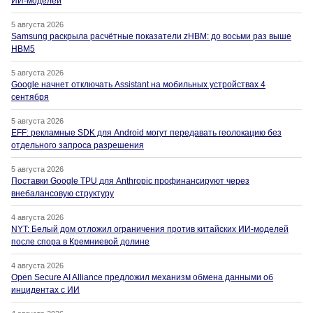
ИИ-моделей
5 августа 2026
Samsung раскрыла расчётные показатели zHBM: до восьми раз выше
HBM5
5 августа 2026
Google начнет отключать Assistant на мобильных устройствах 4
сентября
5 августа 2026
EFF: рекламные SDK для Android могут передавать геолокацию без
отдельного запроса разрешения
5 августа 2026
Поставки Google TPU для Anthropic профинансируют через
внебалансовую структуру
4 августа 2026
NYT: Белый дом отложил ограничения против китайских ИИ-моделей
после спора в Кремниевой долине
4 августа 2026
Open Secure AI Alliance предложил механизм обмена данными об
инцидентах с ИИ