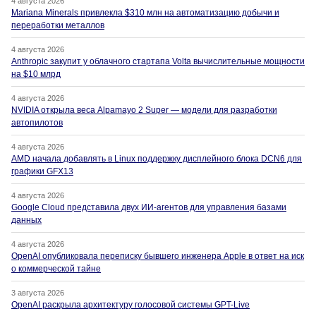
4 августа 2026
Mariana Minerals привлекла $310 млн на автоматизацию добычи и
переработки металлов
4 августа 2026
Anthropic закупит у облачного стартапа Volta вычислительные мощности
на $10 млрд
4 августа 2026
NVIDIA открыла веса Alpamayo 2 Super — модели для разработки
автопилотов
4 августа 2026
AMD начала добавлять в Linux поддержку дисплейного блока DCN6 для
графики GFX13
4 августа 2026
Google Cloud представила двух ИИ-агентов для управления базами
данных
4 августа 2026
OpenAI опубликовала переписку бывшего инженера Apple в ответ на иск
о коммерческой тайне
3 августа 2026
OpenAI раскрыла архитектуру голосовой системы GPT-Live