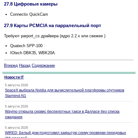
27.8 Цифровые камеры
Connectix QuickCam
27.9 Карты PCMCIA на парралельный порт
Требуют parport_cs драйвера (ядро 2.2.x или свежее )
Quatech SPP-100
IOtech DBK35, WBK20A
Вперед
Назад
Содержание
Новости IT
5 августа 2026
SpaceX выбрала Nvidia для вычислительной платформы спутников
Starmind AI1
5 августа 2026
Waymo открыла сервис беспилотных такси в Далласе без списка
ожидания
5 августа 2026
WIRED: Белый дом подготовил закрытую схему проверки передовых