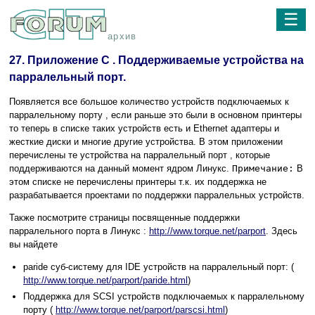
☰
архив
27. Приложение C . Поддерживаемые устройства на
парралельный порт.
Появляется все большое количество устройств подключаемых к
парралельному порту , если раньше это были в основном принтеры
то теперь в списке таких устройств есть и Ethernet адаптеры и
жесткие диски и многие другие устройства. В этом приложении
перечислены те устройства на парралельный порт , которые
поддерживаются на данный момент ядром Линукс.
Примечание:
В
этом списке не перечислены принтеры т.к. их поддержка не
разрабатывается проектами по поддержки парралельных устройств.
Также посмотрите страницы посвященные поддержки
парралельного порта в Линукс :
http://www.torque.net/parport
. Здесь
вы найдете
paride суб-систему для IDE устройств на парралельный порт: (
http://www.torque.net/parport/paride.html
)
Поддержка для SCSI устройств подключаемых к парралельному
порту (
http://www.torque.net/parport/parscsi.html
)