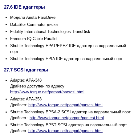
27.6 IDE адаптеры
Модели Arista ParaDrive
DataStor Commuter диски
Fidelity International Technologies TransDisk
Freecom IQ Cable Parallel
Shuttle Technology EPAT/EPEZ IDE адаптер на парралельный
порт
Shuttle Technology EPIA IDE адаптер на парралельный порт
27.7 SCSI адаптеры
Adaptec APA-348
Драйвер доступен по адресу:
http://www.torque.net/parpart/parscsi.html
Adaptec APA-358
Драйвер:
http://www.torque.net/parpart/parscsi.html
Shuttle Technology EPSA-2 SCSI адаптер на парралельный порт.
Драйвер :
http://www.torque.net/parpart/parscsi.html
Shuttle Technology EPST SCSI адаптер на парралельный порт.
Драйвер:
http://www.torque.net/parpart/parscsi.html