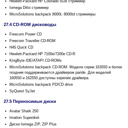
Hewlett-Packard HP Colorado 5GB стриммер
Iomega Ditto стриммер
MicroSolutions backpack 8000t, 8000td стриммеры
27.4 CD-ROM дисководы
Freecom Power CD
Freecom Traveller CD-ROM
H45 Quick CD
Hewlett-Packard HP 7100e/7200e CD-R
KingByte IDE/ATAPI CD-ROMs
MicroSolutions backpack CD-ROM. Модели серии 163550 и более
поздние поддерживаются драйвером paride. Для моделей
160550 и 162550 доступны seperate драйвера.
MicroSolutions backpack PD/CD drive
SyQuest SyJet
27.5 Переносимые диски
Avatar Shark 250
Imation Superdisk
Диски Iomega ZIP, ZIP Plus