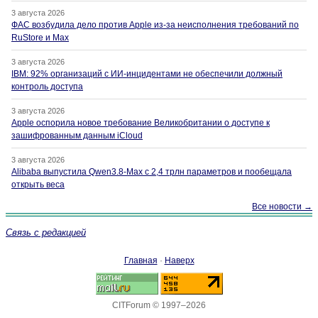
3 августа 2026
ФАС возбудила дело против Apple из-за неисполнения требований по
RuStore и Max
3 августа 2026
IBM: 92% организаций с ИИ-инцидентами не обеспечили должный
контроль доступа
3 августа 2026
Apple оспорила новое требование Великобритании о доступе к
зашифрованным данным iCloud
3 августа 2026
Alibaba выпустила Qwen3.8-Max с 2,4 трлн параметров и пообещала
открыть веса
Все новости →
Связь с редакцией
Главная
·
Наверх
CITForum © 1997–2026