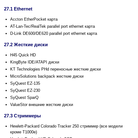
27.1 Ethernet
Accton EtherPocket карта
AT-Lan-Tec/RealTek parallel port ethernet карта
D-Link DE600/DE620 parallel port ethernet карта
27.2 Жесткие диски
H45 Quick HD
KingByte IDE/ATAPI диски
KT Technologies PHd переносные жесткие диски
MicroSolutions backpack жесткие диски
SyQuest EZ-135
SyQuest EZ-230
SyQuest SparQ
ValueStor внешние жесткие диски
27.3 Стриммеры
Hewlett-Packard Colorado Tracker 250 стриммер (все модели
кроме T1000e)