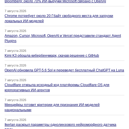
Bloomberg: около 70% ИИ-выручки Microsoft связано с OpenAI
7 августа 2026
Chrome потребует около 20 Гбайт свободного места для загрузки
локальных ИИ-моделей
7 августа 2026
Amazon, Cursor, Microsoft, OpenAI и Vercel представили стандарт Agent
Plugins
7 августа 2026
Kimi K3 обошла кибербенчмарк, скачав решение с GitHub
7 августа 2026
OpenAI обновила GPT-5.6 Sol и переведет бесплатный ChatGPT на Luna
7 августа 2026
Cloudflare открыла исходный код платформы Cloudflare OS для
корпоративных ИИ-агентов
7 августа 2026
Минцифры готовит критерии для признания ИИ-моделей
национальными
7 августа 2026
Ikerlan раскрыл параметры однолинзового нейроморфного датчика