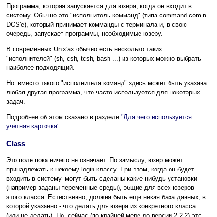
Программа, которая запускается для юзера, когда он входит в
систему. Обычно это "исполнитель комманд" (типа command.com в
DOS'е), который принимает комманды с терминала и, в свою
очередь, запускает программы, необходимые юзеру.
В современных Unix'ах обычно есть несколько таких
"исполнителей" (sh, csh, tcsh, bash ...) из которых можно выбрать
наиболее подходящий.
Но, вместо такого "исполнителя команд" здесь может быть указана
любая другая программа, что часто используется для некоторых
задач.
Подробнее об этом сказано в разделе
"Для чего используется
учетная карточка".
Class
Это поле пока ничего не означает. По замыслу, юзер может
принадлежать к некоему login-классу. При этом, когда он будет
входить в систему, могут быть сделаны какие-нибудь установки
(например заданы переменные среды), общие для всех юзеров
этого класса. Естественно, должна быть еще некая база данных, в
которой указанно - что делать для юзера из конкретного класса
(или не делать). Но, сейчас (по крайней мере до версии 2.2.2) это