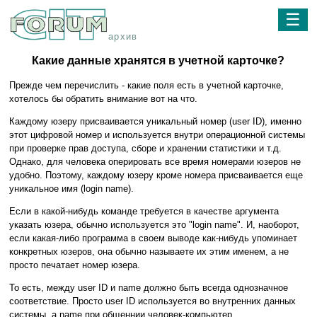
☰
архив
Какие данные хранятся в учетной карточке?
Прежде чем перечислить - какие поля есть в учетной карточке,
хотелось бы обратить внимание вот на что.
Каждому юзеру присваивается уникальный номер (user ID), именно
этот цифровой номер и используется внутри операционной системы
при проверке прав доступа, сборе и хранении статистики и т.д.
Однако, для человека оперировать все время номерами юзеров не
удобно. Поэтому, каждому юзеру кроме номера присваивается еще
уникальное имя (login name).
Если в какой-нибудь команде требуется в качестве аргумента
указать юзера, обычно используется это "login name". И, наоборот,
если какая-либо программа в своем выводе как-нибудь упоминает
конкретных юзеров, она обычно называете их этим именем, а не
просто печатает номер юзера.
То есть, между user ID и name должно быть всегда однозначное
соответствие. Просто user ID используется во внутренних данных
системы, а name при общеннии человек-компьютер.