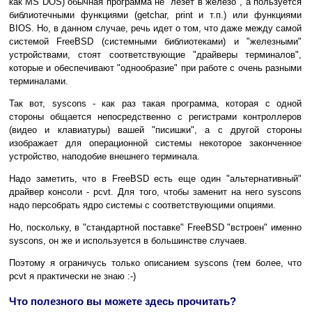
как MS DOS) обычная программа не "лезет в железо", а пользуется
библиотечными функциями (getchar, print и т.п.) или функциями
BIOS. Но, в данном случае, речь идет о том, что даже между самой
системой FreeBSD (системными библиотеками) и "железными"
устройствами, стоят соответствующие "драйверы терминалов",
которые и обеспечивают "однообразие" при работе с очень разными
терминалами.
Так вот, syscons - как раз такая программа, которая с одной
стороны общается непосредственно с регистрами контроллеров
(видео и клавиатуры) вашей "писишки", а с другой стороны
изображает для операционной системы некоторое законченное
устройство, наподобие внешнего терминала.
Надо заметить, что в FreeBSD есть еще один "альтернативный"
драйвер консоли - pcvt. Для того, чтобы заменит на него syscons
надо персобрать ядро системы с соответствующими опциями.
Но, поскольку, в "стандартной поставке" FreeBSD "встроен" именно
syscons, он же и используется в большинстве случаев.
Поэтому я ограничусь только описанием syscons (тем более, что
pcvt я практически не знаю :-)
Что полезного вы можете здесь прочитать?