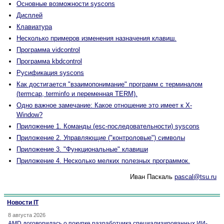
Основные возможности syscons
Дисплей
Клавиатура
Несколько примеров изменения назначения клавиш.
Программа vidcontrol
Программа kbdcontrol
Русификация syscons
Как достигается "взаимопонимание" программ с терминалом
(termcap, terminfo и переменная TERM).
Одно важное замечание: Какое отношение это имеет к X-
Window?
Приложение 1. Команды (esc-последовательности) syscons
Приложение 2. Управляющие ("контроловые") символы
Приложение 3. "Функциональные" клавиши
Приложение 4. Несколько мелких полезных программок.
Иван Паскаль
pascal@tsu.ru
Новости IT
8 августа 2026
AMD договорилась о покупке разработчика специализированных ИИ-