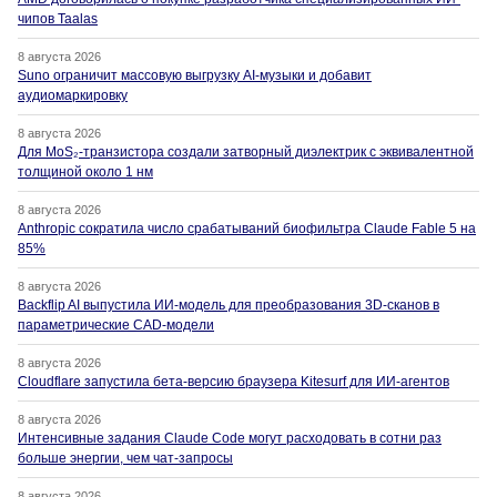
чипов Taalas
8 августа 2026
Suno ограничит массовую выгрузку AI-музыки и добавит
аудиомаркировку
8 августа 2026
Для MoS₂-транзистора создали затворный диэлектрик с эквивалентной
толщиной около 1 нм
8 августа 2026
Anthropic сократила число срабатываний биофильтра Claude Fable 5 на
85%
8 августа 2026
Backflip AI выпустила ИИ-модель для преобразования 3D-сканов в
параметрические CAD-модели
8 августа 2026
Cloudflare запустила бета-версию браузера Kitesurf для ИИ-агентов
8 августа 2026
Интенсивные задания Claude Code могут расходовать в сотни раз
больше энергии, чем чат-запросы
8 августа 2026