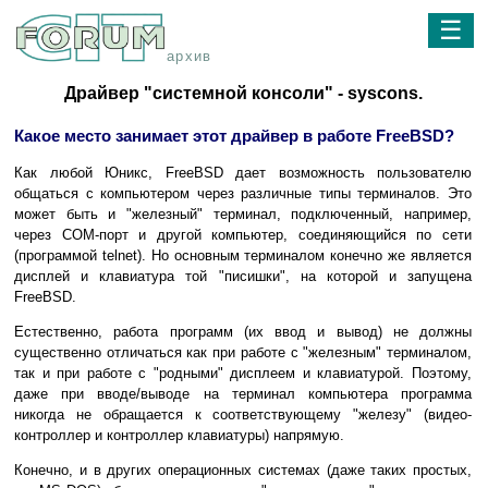
☰
архив
Драйвер "системной консоли" - syscons.
Какое место занимает этот драйвер в работе FreeBSD?
Как любой Юникс, FreeBSD дает возможность пользователю
общаться с компьютером через различные типы терминалов. Это
может быть и "железный" терминал, подключенный, например,
через COM-порт и другой компьютер, соединяющийся по сети
(программой telnet). Но основным терминалом конечно же является
дисплей и клавиатура той "писишки", на которой и запущена
FreeBSD.
Естественно, работа программ (их ввод и вывод) не должны
существенно отличаться как при работе с "железным" терминалом,
так и при работе с "родными" дисплеем и клавиатурой. Поэтому,
даже при вводе/выводе на терминал компьютера программа
никогда не обращается к соответствующему "железу" (видео-
контроллер и контроллер клавиатуры) напрямую.
Конечно, и в других операционных системах (даже таких простых,