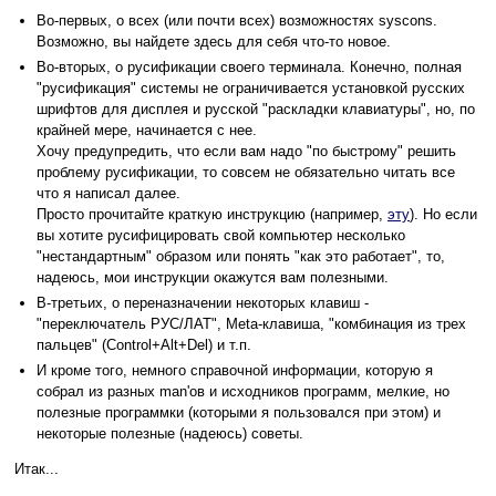
Во-первых, о всех (или почти всех) возможностях syscons.
Возможно, вы найдете здесь для себя что-то новое.
Во-вторых, о русификации своего терминала. Конечно, полная
"русификация" системы не ограничивается установкой русских
шрифтов для дисплея и русской "раскладки клавиатуры", но, по
крайней мере, начинается с нее.
Хочу предупредить, что если вам надо "по быстрому" решить
проблему русификации, то совсем не обязательно читать все
что я написал далее.
Просто прочитайте краткую инструкцию (например,
эту
). Но если
вы хотите русифицировать свой компьютер несколько
"нестандартным" образом или понять "как это работает", то,
надеюсь, мои инструкции окажутся вам полезными.
В-третьих, о переназначении некоторых клавиш -
"переключатель РУС/ЛАТ", Meta-клавиша, "комбинация из трех
пальцев" (Control+Alt+Del) и т.п.
И кроме того, немного справочной информации, которую я
собрал из разных man'ов и исходников программ, мелкие, но
полезные программки (которыми я пользовался при этом) и
некоторые полезные (надеюсь) советы.
Итак...