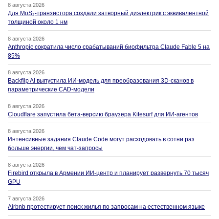
8 августа 2026
Для MoS₂-транзистора создали затворный диэлектрик с эквивалентной
толщиной около 1 нм
8 августа 2026
Anthropic сократила число срабатываний биофильтра Claude Fable 5 на
85%
8 августа 2026
Backflip AI выпустила ИИ-модель для преобразования 3D-сканов в
параметрические CAD-модели
8 августа 2026
Cloudflare запустила бета-версию браузера Kitesurf для ИИ-агентов
8 августа 2026
Интенсивные задания Claude Code могут расходовать в сотни раз
больше энергии, чем чат-запросы
8 августа 2026
Firebird открыла в Армении ИИ-центр и планирует развернуть 70 тысяч
GPU
7 августа 2026
Airbnb протестирует поиск жилья по запросам на естественном языке