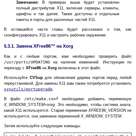
Замечание:
В примерах выше будет установлен
полный дистрибутив X11, включая серверы, клиенты,
шрифты и так далее. Также доступны и отдельные
пакеты и порты для различных частей X11.
В оставшейся части главы будет рассказано о том, как
сконфигурировать X11 и настроить рабочее окружение.
5.3.1. Замена
XFree86
™
на
Xorg
Как и с любым портом, вам необходимо проверить файл
/usr/ports/UPDATING
на наличие изменений. Инструкции по
переходу с
XFree86
на
Xorg
включены в этот файл.
Используйте
CVSup
для обновления дерева портов перед любой
переустановкой. Для замены X11 вам также потребуется установить
sysutils/portupgrade
.
В файл
/etc/make.conf
необходимо добавить переменную
X_WINDOW_SYSTEM=xorg
. Это необходимо, чтобы система знала,
какой X11 используется. Старая переменная
XFREE86_VERSION
не
используется, она заменена переменной
X_WINDOW_SYSTEM
.
Затем используйте следующие команды: