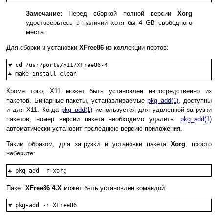
Замечание:
Перед сборкой полной версии
Xorg
удостоверьтесь в наличии хотя бы 4 GB свободного
места.
Для сборки и установки
XFree86
из коллекции портов:
#
cd /usr/ports/x11/XFree86-4
#
make install clean
Кроме того, X11 может быть установлен непосредственно из
пакетов. Бинарные пакеты, устанавливаемые
pkg_add
(1)
, доступны
и для X11. Когда
pkg_add
(1)
используется для удаленной загрузки
пакетов, номер версии пакета необходимо удалить.
pkg_add
(1)
автоматически установит последнюю версию приложения.
Таким образом, для загрузки и установки пакета
Xorg
, просто
наберите:
#
pkg_add -r xorg
Пакет
XFree86
4.X
может быть установлен командой:
#
pkg-add -r XFree86