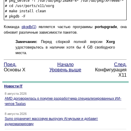
#
pkg_delete -f /var/db/pkg/imake-4* /var/db/pkg/XFree86-*
#
cd /usr/ports/x11/xorg
#
make install clean
#
pkgdb -F
Команда
pkgdb
(1)
является частью программы
portupgrade
, она
обновит различные зависимости пакетов.
Замечание:
Перед сборкой полной версии
Xorg
удостоверьтесь в наличии хотя бы 4 GB свободного
места.
Пред.
Начало
След.
Основы X
Уровень выше
Конфигурация
X11
Новости IT
8 августа 2026
AMD договорилась о покупке разработчика специализированных ИИ-
чипов Taalas
8 августа 2026
Suno ограничит массовую выгрузку AI-музыки и добавит
аудиомаркировку