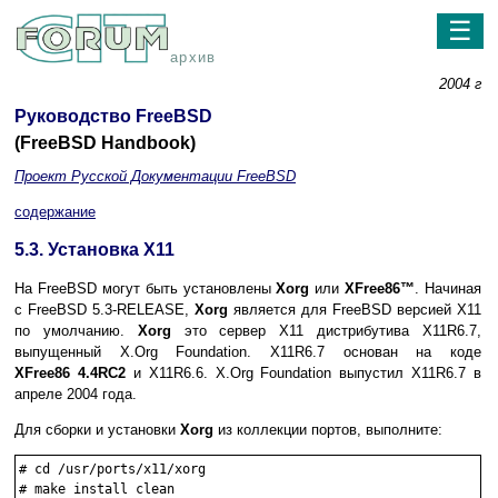
☰
архив
2004 г
Руководство FreeBSD
(FreeBSD Handbook)
Проект Русской Документации FreeBSD
содержание
5.3. Установка X11
На FreeBSD могут быть установлены
Xorg
или
XFree86
™
. Начиная
с FreeBSD 5.3-RELEASE,
Xorg
является для FreeBSD версией X11
по умолчанию.
Xorg
это сервер X11 дистрибутива X11R6.7,
выпущенный X.Org Foundation. X11R6.7 основан на коде
XFree86
4.4RC2
и X11R6.6. X.Org Foundation выпустил X11R6.7 в
апреле 2004 года.
Для сборки и установки
Xorg
из коллекции портов, выполните:
#
cd /usr/ports/x11/xorg
#
make install clean