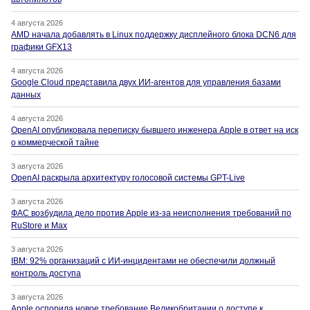
4 августа 2026
AMD начала добавлять в Linux поддержку дисплейного блока DCN6 для
графики GFX13
4 августа 2026
Google Cloud представила двух ИИ-агентов для управления базами
данных
4 августа 2026
OpenAI опубликовала переписку бывшего инженера Apple в ответ на иск
о коммерческой тайне
3 августа 2026
OpenAI раскрыла архитектуру голосовой системы GPT-Live
3 августа 2026
ФАС возбудила дело против Apple из-за неисполнения требований по
RuStore и Max
3 августа 2026
IBM: 92% организаций с ИИ-инцидентами не обеспечили должный
контроль доступа
3 августа 2026
Apple оспорила новое требование Великобритании о доступе к