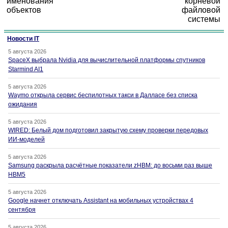
именования
корневой
объектов
файловой
системы
Новости IT
5 августа 2026
SpaceX выбрала Nvidia для вычислительной платформы спутников
Starmind AI1
5 августа 2026
Waymo открыла сервис беспилотных такси в Далласе без списка
ожидания
5 августа 2026
WIRED: Белый дом подготовил закрытую схему проверки передовых
ИИ-моделей
5 августа 2026
Samsung раскрыла расчётные показатели zHBM: до восьми раз выше
HBM5
5 августа 2026
Google начнет отключать Assistant на мобильных устройствах 4
сентября
5 августа 2026