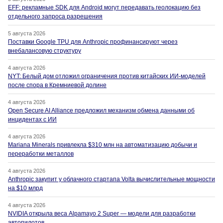
EFF: рекламные SDK для Android могут передавать геолокацию без
отдельного запроса разрешения
5 августа 2026
Поставки Google TPU для Anthropic профинансируют через
внебалансовую структуру
4 августа 2026
NYT: Белый дом отложил ограничения против китайских ИИ-моделей
после спора в Кремниевой долине
4 августа 2026
Open Secure AI Alliance предложил механизм обмена данными об
инцидентах с ИИ
4 августа 2026
Mariana Minerals привлекла $310 млн на автоматизацию добычи и
переработки металлов
4 августа 2026
Anthropic закупит у облачного стартапа Volta вычислительные мощности
на $10 млрд
4 августа 2026
NVIDIA открыла веса Alpamayo 2 Super — модели для разработки
автопилотов