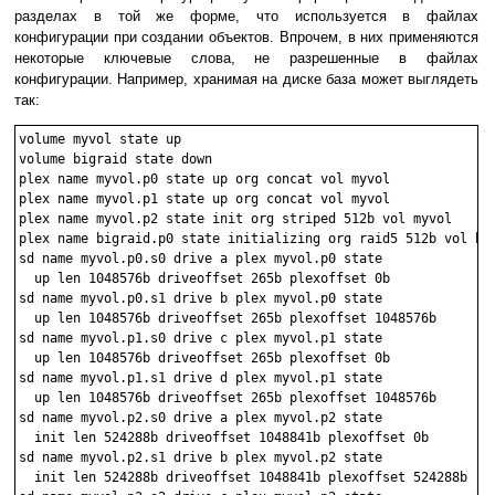
разделах в той же форме, что используется в файлах
конфигурации при создании объектов. Впрочем, в них применяются
некоторые ключевые слова, не разрешенные в файлах
конфигурации. Например, хранимая на диске база может выглядеть
так:
volume myvol state up

volume bigraid state down

plex name myvol.p0 state up org concat vol myvol

plex name myvol.p1 state up org concat vol myvol

plex name myvol.p2 state init org striped 512b vol myvol

plex name bigraid.p0 state initializing org raid5 512b vol big
sd name myvol.p0.s0 drive a plex myvol.p0 state

  up len 1048576b driveoffset 265b plexoffset 0b

sd name myvol.p0.s1 drive b plex myvol.p0 state

  up len 1048576b driveoffset 265b plexoffset 1048576b

sd name myvol.p1.s0 drive c plex myvol.p1 state

  up len 1048576b driveoffset 265b plexoffset 0b

sd name myvol.p1.s1 drive d plex myvol.p1 state

  up len 1048576b driveoffset 265b plexoffset 1048576b

sd name myvol.p2.s0 drive a plex myvol.p2 state

  init len 524288b driveoffset 1048841b plexoffset 0b

sd name myvol.p2.s1 drive b plex myvol.p2 state

  init len 524288b driveoffset 1048841b plexoffset 524288b
