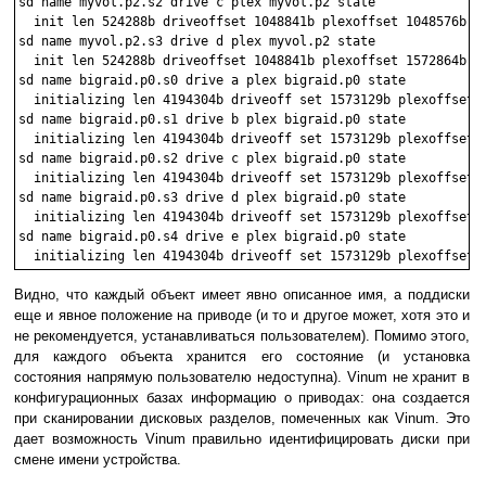
sd name myvol.p2.s2 drive c plex myvol.p2 state

  init len 524288b driveoffset 1048841b plexoffset 1048576b

sd name myvol.p2.s3 drive d plex myvol.p2 state

  init len 524288b driveoffset 1048841b plexoffset 1572864b

sd name bigraid.p0.s0 drive a plex bigraid.p0 state

  initializing len 4194304b driveoff set 1573129b plexoffset 0
sd name bigraid.p0.s1 drive b plex bigraid.p0 state

  initializing len 4194304b driveoff set 1573129b plexoffset 4
sd name bigraid.p0.s2 drive c plex bigraid.p0 state

  initializing len 4194304b driveoff set 1573129b plexoffset 8
sd name bigraid.p0.s3 drive d plex bigraid.p0 state

  initializing len 4194304b driveoff set 1573129b plexoffset 1
sd name bigraid.p0.s4 drive e plex bigraid.p0 state

Видно, что каждый объект имеет явно описанное имя, а поддиски
еще и явное положение на приводе (и то и другое может, хотя это и
не рекомендуется, устанавливаться пользователем). Помимо этого,
для каждого объекта хранится его состояние (и установка
состояния напрямую пользователю недоступна). Vinum не хранит в
конфигурационных базах информацию о приводах: она создается
при сканировании дисковых разделов, помеченных как Vinum. Это
дает возможность Vinum правильно идентифицировать диски при
смене имени устройства.