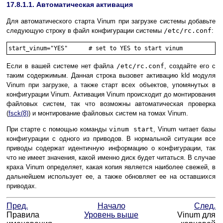
17.8.1.1. Автоматическая активация
Для автоматического старта Vinum при загрузке системы добавьте
следующую строку в файл конфигурации системы
/etc/rc.conf
:
Если в вашей системе нет файла
/etc/rc.conf
, создайте его с
таким содержимым. Данная строка вызовет активацию
kld
модуля
Vinum при загрузке, а также старт всех объектов, упомянутых в
конфигурации Vinum. Активация Vinum происходит до монтирования
файловых систем, так что возможны автоматическая проверка
(
fsck
(8)
) и монтирование файловых систем на томах Vinum.
При старте с помощью команды
vinum start
, Vinum читает базы
конфигурации с одного из приводов. В нормальной ситуации все
приводы содержат идентичную информацию о конфигурации, так
что не имеет значения, какой именно диск будет читаться. В случае
краха Vinum определяет, какая копия является наиболее свежей, в
дальнейшем использует ее, а также обновляет ее на оставшихся
приводах.
Пред.
Начало
След.
Правила
Уровень выше
Vinum для