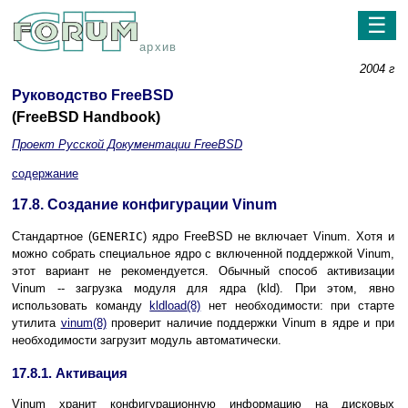
☰
архив
2004 г
Руководство FreeBSD
(FreeBSD Handbook)
Проект Русской Документации FreeBSD
содержание
17.8. Создание конфигурации Vinum
Стандартное (
GENERIC
) ядро FreeBSD не включает Vinum. Хотя и
можно собрать специальное ядро с включенной поддержкой Vinum,
этот вариант не рекомендуется. Обычный способ активизации
Vinum -- загрузка модуля для ядра (
kld
). При этом, явно
использовать команду
kldload
(8)
нет необходимости: при старте
утилита
vinum
(8)
проверит наличие поддержки Vinum в ядре и при
необходимости загрузит модуль автоматически.
17.8.1. Активация
Vinum хранит конфигурационную информацию на дисковых