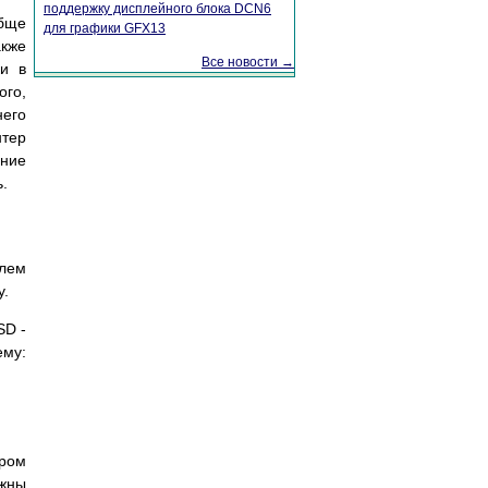
поддержку дисплейного блока DCN6
обще
для графики GFX13
кже
Все новости →
ки в
ого,
его
нтер
ение
ь.
лем
у.
SD -
ему:
ром
жны