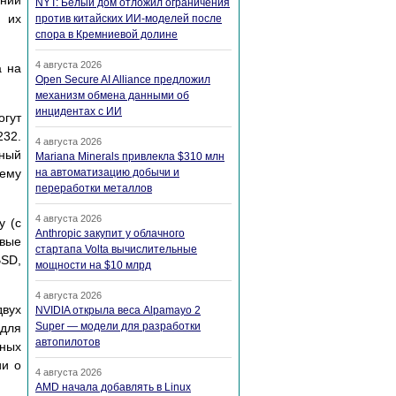
NYT: Белый дом отложил ограничения
 их
против китайских ИИ-моделей после
спора в Кремниевой долине
4 августа 2026
а на
Open Secure AI Alliance предложил
механизм обмена данными об
инцидентах с ИИ
огут
232.
4 августа 2026
ный
Mariana Minerals привлекла $310 млн
лему
на автоматизацию добычи и
переработки металлов
4 августа 2026
у (с
Anthropic закупит у облачного
овые
стартапа Volta вычислительные
BSD,
мощности на $10 млрд
4 августа 2026
двух
NVIDIA открыла веса Alpamayo 2
Super — модели для разработки
 для
автопилотов
йных
ии о
4 августа 2026
AMD начала добавлять в Linux