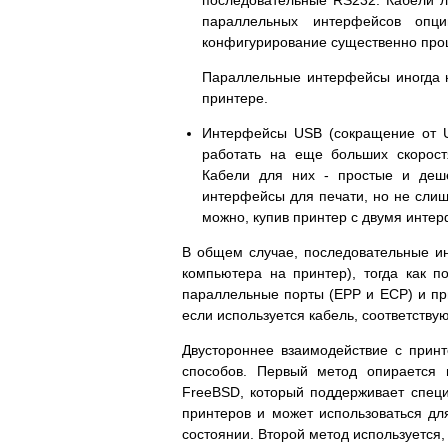
параллельных интерфейсов опц
конфигурирование существенно про
Параллельные интерфейсы иногда н
принтере.
Интерфейсы USB (сокращение от Un
работать на еще больших скорос
Кабели для них - простые и деш
интерфейсы для печати, но не сли
можно, купив принтер с двумя интер
В общем случае, последовательные и
компьютера на принтер), тогда как 
параллельные порты (EPP и ECP) и пр
если используется кабель, соответству
Двустороннее взаимодействие с прин
способов. Первый метод опирается 
FreeBSD, который поддерживает специ
принтеров и может использоваться д
состоянии. Второй метод используется