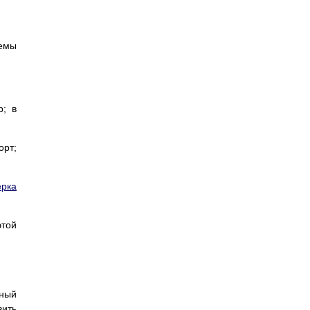
темы
р; в
орт;
ерка
этой
ьный
вить