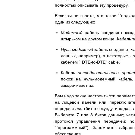
полностью описывать эту процедуру.
Если вы не знаете, что такое ``подхо
один из следующих:
Модемный
кабель соединяет кажд
штырьком на другом конце. Кабель т
Нуль-модемный
кабель соединяет ча
данных, например), а некоторые - 
кабелем ``DTE-to-DTE'' cable.
Кабель
последовательного принт
похож на нуль-модемный кабель,
закорачивает их.
Вам надо также настроить эти парамет
на лицевой панели или переключате
передачи
bps
(бит в секунду, иногда -
Выберите 7 или 8 битов данных; четн
протокол управления передачей: no
``программный''). Запомните выбра
обеспечения.