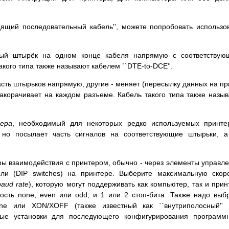
дящий последовательный кабель'', можете попробовать использо
ый штырёк на одном конце кабеля напрямую с соответствую
акого типа также называют кабелем ``DTE-to-DCE''.
сть штырьков напрямую, другие - меняет (пересылку данных на п
закорачивает на каждом разъеме. Кабель такого типа также назы
ера
, необходимый для некоторых редко используемых принте
 но посылает часть сигналов на соответствующие штырьки, 
ры взаимодействия с принтером, обычно - через элементы управл
ли (DIP switches) на принтере. Выберите максимальную скор
baud rate
), которую могут поддерживать как компьютер, так и прин
ость none, even или odd; и 1 или 2 стоп-бита. Также надо выб
ne или XON/XOFF (также известный как ``внутриполосный'' 
нные установки для последующего конфигурирования программ