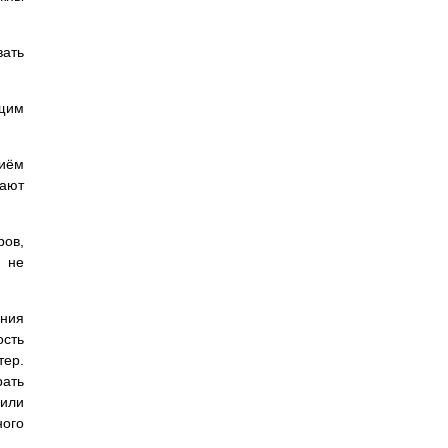
вать
щим
риём
вают
ров,
а не
ения
ость
тер.
рать
или
ного