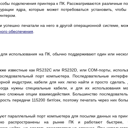
особы подключения принтера к ПК. Рассматриваются различные п
урации ядра, которые может потребоваться установить, чтоб
интером.
и успешно печатали на него в другой операционной системе, мо
ного обеспечения
.
 для использования на ПК, обычно поддерживают один или неско
кже известные как RS232C или RS232D, или COM-порты, исполь
оследовательный порт компьютера. Последовательные интерф
рной индустрии, кабели для них легко найти и просто сделать.
ногда нужны специальные кабели, и для их использования м
очно сложные опции взаимодействия. Большинство последовател
ость передачи 115200 бит/сек, поэтому печатать через них бол
ют параллельный порт компьютера для посылки данных на прин
око распространены на рынке ПК и работают быстрее, 
егко найти, но сделать самостоятельно сложнее. При использов