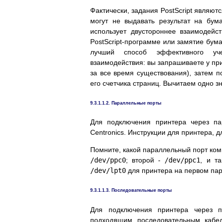
Фактически, задания
PostScript
являютс
могут не выдавать результат на бум
использует двустороннее взаимодейс
PostScript
-программе или замятие бума
лучший способ эффективного уч
взаимодействия: вы запрашиваете у при
за все время существования), затем п
его счетчика страниц. Вычитаем одно зн
9.3.1.1.2. Параллельные порты
Для подключения принтера через па
Centronics. Инструкции для принтера, 
Помните, какой параллельный порт ком
/dev/ppc0
; второй -
/dev/ppc1
, и т
/dev/lpt0
для принтера на первом пар
9.3.1.1.3. Последовательные порты
Для подключения принтера через п
подходящим последовательным кабе