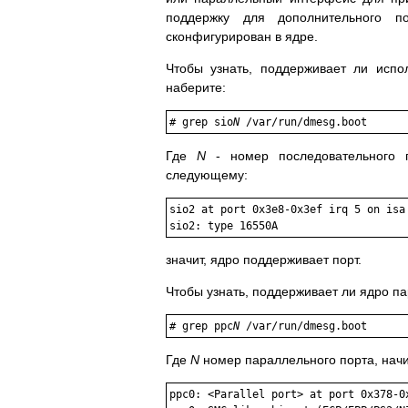
поддержку для дополнительного п
сконфигурирован в ядре.
Чтобы узнать, поддерживает ли исп
наберите:
#
grep sio
N
 /var/run/dmesg.boot
Где
N
- номер последовательного п
следующему:
sio2 at port 0x3e8-0x3ef irq 5 on isa

значит, ядро поддерживает порт.
Чтобы узнать, поддерживает ли ядро п
#
grep ppc
N
 /var/run/dmesg.boot
Где
N
номер параллельного порта, начи
ppc0: <Parallel port> at port 0x378-0x