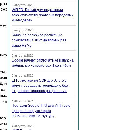
орты
5 августа 2026
ы ОС
WIRED: Белый дом подготовил
закрытую схему проверки передовых
ИИ-моделей
жете
5 августа 2026
Samsung раскрыла расчётные
показатели zHBM: до восьми раз
выше HBM5
лько
5 августа 2026
Google начнет отключать Assistant на
мобильных устройствах 4 сентября
зуют
5 августа 2026
ейсы
EFF: рекламные SDK для Android
 Для
могут передавать геолокацию без
ожет
отдельного запроса разрешения
ьных
5 августа 2026
ьшие
Поставки Google TPU для Anthropic
профинансируют через
внебалансовую структуру
тер.
чем
4 августа 2026
ании