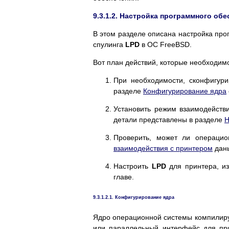
9.3.1.2. Настройка программного об
В этом разделе описана настройка пр
спулинга
LPD
в ОС FreeBSD.
Вот план действий, которые необходим
При необходимости, сконфигури
разделе
Конфигурирование ядра
Установить режим взаимодействи
детали представлены в разделе
Н
Проверить, может ли операци
взаимодействия с принтером
даны
Настроить
LPD
для принтера, 
главе.
9.3.1.2.1. Конфигурирование ядра
Ядро операционной системы компилиру
или параллельный интерфейс для при