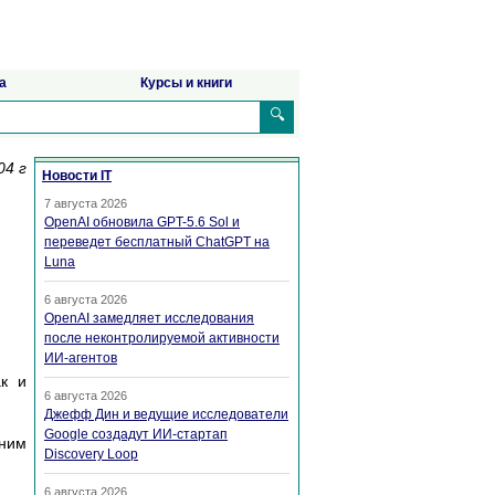
а
Курсы и книги
🔍
04 г
Новости IT
7 августа 2026
OpenAI обновила GPT-5.6 Sol и
переведет бесплатный ChatGPT на
Luna
6 августа 2026
OpenAI замедляет исследования
после неконтролируемой активности
ИИ-агентов
ак и
6 августа 2026
Джефф Дин и ведущие исследователи
Google создадут ИИ-стартап
 ним
Discovery Loop
6 августа 2026