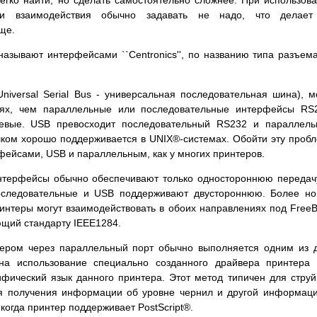
ии взаимодействия обычно задавать не надо, что делает
ще.
азывают интерфейсами ``Centronics'', по названию типа разъем
iversal Serial Bus - универсальная последовательная шина), м
тях, чем параллельные или последовательные интерфейсы RS
евые. USB превосходит последовательный RS232 и параллель
шком хорошо поддерживается в
UNIX
®-системах. Обойти эту проб
фейсами, USB и параллельным, как у многих принтеров.
нтерфейсы обычно обеспечивают только одностороннюю передач
последовательные и USB поддерживают двустороннюю. Более н
интеры могут взаимодействовать в обоих направлениях под Free
ющий стандарту IEEE1284.
тером через параллельный порт обычно выполняется одним из 
на использование специально созданного драйвера принтера
фический язык данного принтера. Этот метод типичен для стру
ля получения информации об уровне чернил и другой информац
, когда принтер поддерживает
PostScript
®.