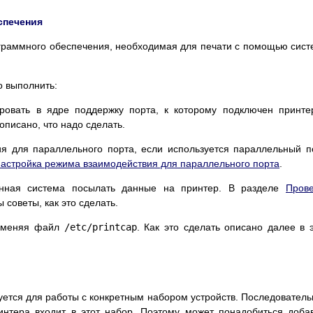
еспечения
ограммного обеспечения, необходимая для печати с помощью сис
о выполнить:
ровать в ядре поддержку порта, к которому подключен принте
описано, что надо сделать.
я для параллельного порта, если используется параллельный п
астройка режима взаимодействия для параллельного порта
.
онная система посылать данные на принтер. В разделе
Пров
 советы, как это сделать.
изменяя файл
/etc/printcap
. Как это сделать описано далее в 
ется для работы с конкретным набором устройств. Последовател
нтера входит в этот набор. Поэтому может понадобиться доба