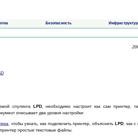
отка
Безопасность
Инфраструктур
20
SD
темой спулинга
LPD
, необходимо настроит как сам принтер, т
документ описывает два уровня настройки:
тера
, чтобы узнать, как подключить принтер, объяснить
LPD
, как с
 принтер простые текстовые файлы.