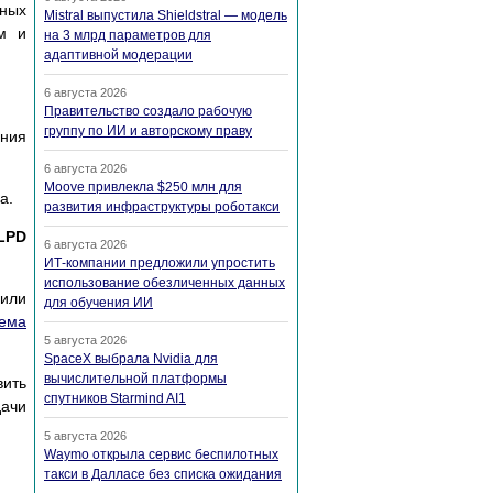
ьных
Mistral выпустила Shieldstral — модель
ам и
на 3 млрд параметров для
адаптивной модерации
6 августа 2026
Правительство создало рабочую
группу по ИИ и авторскому праву
ания
6 августа 2026
Moove привлекла $250 млн для
а.
развития инфраструктуры роботакси
LPD
6 августа 2026
ИТ-компании предложили упростить
использование обезличенных данных
 или
для обучения ИИ
иема
5 августа 2026
SpaceX выбрала Nvidia для
вычислительной платформы
вить
спутников Starmind AI1
дачи
5 августа 2026
Waymo открыла сервис беспилотных
такси в Далласе без списка ожидания