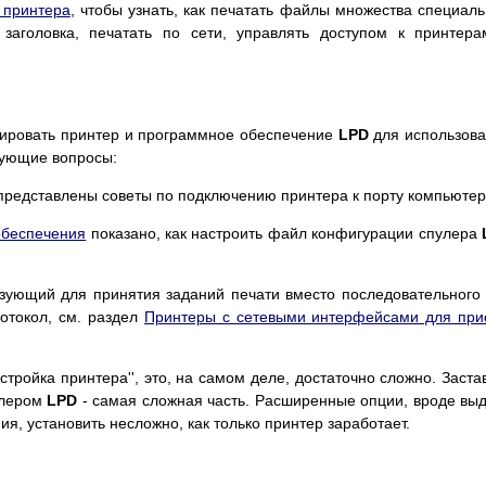
 принтера
, чтобы узнать, как печатать файлы множества специал
 заголовка, печатать по сети, управлять доступом к принтер
урировать принтер и программное обеспечение
LPD
для использов
дующие вопросы:
редставлены советы по подключению принтера к порту компьютер
обеспечения
показано, как настроить файл конфигурации спулера
ьзующий для принятия заданий печати вместо последовательного
отокол, см. раздел
Принтеры с сетевыми интерфейсами для пр
стройка принтера'', это, на самом деле, достаточно сложно. Заста
улером
LPD
- самая сложная часть. Расширенные опции, вроде вы
ия, установить несложно, как только принтер заработает.