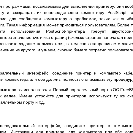
я программами, посылаемыми для выполнения принтеру; они во
агу и возвращать их непосредственно компьютеру.
PostScript
та
твие для сообщения компьютеру о проблемах, таких как ошиб
ги. Такая информация может пригодиться пользователям. Более т
ета использования
PostScript
-принтера требует двусторонн
нтера значение счетчика страниц (сколько страниц напечатал при
осылаете задание пользователя, затем снова запрашиваете знач
ачение из другого, и узнаем, сколько бумаги потратил пользовател
раллельный интерфейс, соедините принтер и компьютер кабе
для компьютера или обе должны полностью описывать эту процедур
пьютера вы использовали. Первый параллельный порт в ОС FreeB
ак далее. Имена устройств для принтеров используют ту же сх
аллельном порту и т.д.
оследовательный интерфейс, соедините принтер с компьюте
лем. Инструкции для принтера, для компьютера или обе дол