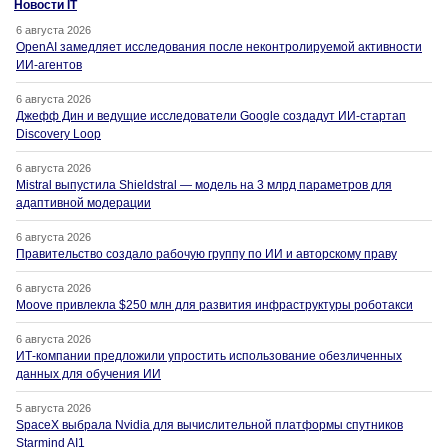
Новости IT
6 августа 2026
OpenAI замедляет исследования после неконтролируемой активности
ИИ-агентов
6 августа 2026
Джефф Дин и ведущие исследователи Google создадут ИИ-стартап
Discovery Loop
6 августа 2026
Mistral выпустила Shieldstral — модель на 3 млрд параметров для
адаптивной модерации
6 августа 2026
Правительство создало рабочую группу по ИИ и авторскому праву
6 августа 2026
Moove привлекла $250 млн для развития инфраструктуры роботакси
6 августа 2026
ИТ-компании предложили упростить использование обезличенных
данных для обучения ИИ
5 августа 2026
SpaceX выбрала Nvidia для вычислительной платформы спутников
Starmind AI1