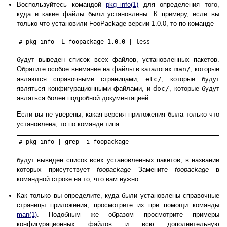
Воспользуйтесь командой
pkg_info
(1)
для определения того,
куда и какие файлы были установлены. К примеру, если вы
только что установили FooPackage версии 1.0.0, то по команде
#
pkg_info -L foopackage-1.0.0 | less
будут выведен список всех файлов, установленных пакетов.
Обратите особое внимание на файлы в каталогах
man/
, которые
являются справочными страницами,
etc/
, которые будут
являться конфигурационными файлами, и
doc/
, которые будут
являться более подробной документацией.
Если вы не уверены, какая версия приложения была только что
установлена, то по команде типа
#
pkg_info | grep -i foopackage
будут выведен список всех установленных пакетов, в названии
которых присутствует
foopackage
Замените
foopackage
в
командной строке на то, что вам нужно.
Как только вы определите, куда были установлены справочные
страницы приложения, просмотрите их при помощи команды
man
(1)
. Подобным же образом просмотрите примеры
конфигурационных файлов и всю дополнительную