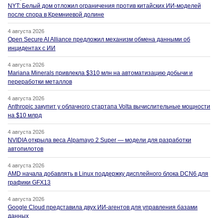
NYT: Белый дом отложил ограничения против китайских ИИ-моделей
после спора в Кремниевой долине
4 августа 2026
Open Secure AI Alliance предложил механизм обмена данными об
инцидентах с ИИ
4 августа 2026
Mariana Minerals привлекла $310 млн на автоматизацию добычи и
переработки металлов
4 августа 2026
Anthropic закупит у облачного стартапа Volta вычислительные мощности
на $10 млрд
4 августа 2026
NVIDIA открыла веса Alpamayo 2 Super — модели для разработки
автопилотов
4 августа 2026
AMD начала добавлять в Linux поддержку дисплейного блока DCN6 для
графики GFX13
4 августа 2026
Google Cloud представила двух ИИ-агентов для управления базами
данных