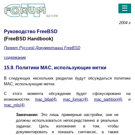
☰
архив
2004 г
Руководство FreeBSD
(FreeBSD Handbook)
Проект Русской Документации FreeBSD
содержание
15.9. Политики MAC, использующие метки
В следующих нескольких разделах будут обсуждаться политики
MAC
, использующие метки.
С этого момента обсуждение будет сфокусировано на
возможностях
mac_biba
(4)
,
mac_lomac
(4)
,
mac_partition
(4)
, и
mac_mls
(4)
.
Замечание:
Это лишь примерные настройки, они не
должны использоваться непосредственно в реальных
задачах. Цель изложения в том, чтобы
документировать и показать синтаксис, а также