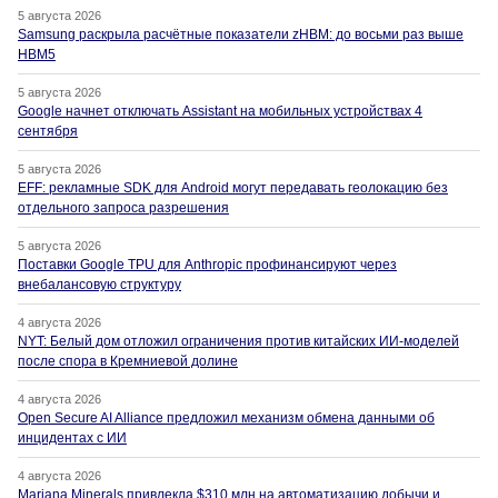
5 августа 2026
Samsung раскрыла расчётные показатели zHBM: до восьми раз выше
HBM5
5 августа 2026
Google начнет отключать Assistant на мобильных устройствах 4
сентября
5 августа 2026
EFF: рекламные SDK для Android могут передавать геолокацию без
отдельного запроса разрешения
5 августа 2026
Поставки Google TPU для Anthropic профинансируют через
внебалансовую структуру
4 августа 2026
NYT: Белый дом отложил ограничения против китайских ИИ-моделей
после спора в Кремниевой долине
4 августа 2026
Open Secure AI Alliance предложил механизм обмена данными об
инцидентах с ИИ
4 августа 2026
Mariana Minerals привлекла $310 млн на автоматизацию добычи и