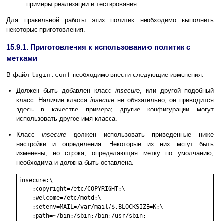
примеры реализации и тестирования.
Для правильной работы этих политик необходимо выполнить
некоторые приготовления.
15.9.1. Приготовления к использованию политик с
метками
В файл
login.conf
необходимо внести следующие изменения:
Должен быть добавлен класс
insecure
, или другой подобный
класс. Наличие класса
insecure
не обязательно, он приводится
здесь в качестве примера; другие конфигурации могут
использовать другое имя класса.
Класс
insecure
должен использовать приведенные ниже
настройки и определения. Некоторые из них могут быть
изменены, но строка, определяющая метку по умолчанию,
необходима и должна быть оставлена.
insecure:\

    :copyright=/etc/COPYRIGHT:\

    :welcome=/etc/motd:\

    :setenv=MAIL=/var/mail/$,BLOCKSIZE=K:\

    :path=~/bin:/sbin:/bin:/usr/sbin:
