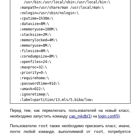
      /usr/bin:/usr/local/sbin:/usr/local/bin:\

    :manpath=/usr/share/man /usr/local/man:\

    :nologin=/usr/sbin/nologin:\

    :cputime=1h30m:\

    :datasize=8M:\

    :vmemoryuse=100M:\

    :stacksize=2M:\

    :memorylocked=4M:\

    :memoryuse=8M:\

    :filesize=8M:\

    :coredumpsize=8M:\

    :openfiles=24:\

    :maxproc=32:\

    :priority=0:\

    :requirehome:\

    :passwordtime=91d:\

    :umask=022:\

    :ignoretime@:\

Перед тем, как переключать пользователей на новый класс,
необходимо запустить команду
cap_mkdb
(1)
на
login.conf
(5)
.
Пользователю
root
также необходимо присвоить класс; иначе,
почти любой команде, выполняемой от
root
, потребуется