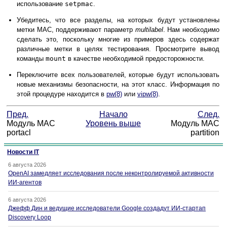
использование
setpmac
.
Убедитесь, что все разделы, на которых будут установлены
метки
MAC
, поддерживают параметр
multilabel
. Нам необходимо
сделать это, поскольку многие из примеров здесь содержат
различные метки в целях тестирования. Просмотрите вывод
команды
mount
в качестве необходимой предосторожности.
Переключите всех пользователей, которые будут использовать
новые механизмы безопасности, на этот класс. Информация по
этой процедуре находится в
pw
(8)
или
vipw
(8)
.
Пред.
Начало
След.
Модуль MAC
Уровень выше
Модуль MAC
portacl
partition
Новости IT
6 августа 2026
OpenAI замедляет исследования после неконтролируемой активности
ИИ-агентов
6 августа 2026
Джефф Дин и ведущие исследователи Google создадут ИИ-стартап
Discovery Loop