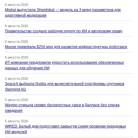
6 августа 2026
Mistral выпустила Shieldstral — модель на 3 млрд параметров для
адаптивной модерации
6 августа 2026
Правительство создало рабочую группу по ИИ и авторскому праву
6 августа 2026
Moove привлекла $250 млн для развития инфраструктуры роботакси
6 августа 2026
ИТ-компании предложили упростить использование обезличенных
данных для обучения ИИ
5 августа 2026
SpaceX выбрала Nvidia для вычислительной платформы спутников
Starmind AI1
5 августа 2026
Waymo открыла сервис беспилотных такси в Далласе без списка
ожидания
5 августа 2026
WIRED: Белый дом подготовил закрытую схему проверки передовых
ИИ-моделей