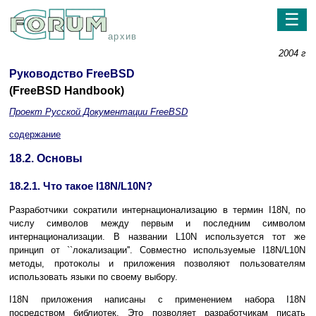
☰
архив
2004 г
Руководство FreeBSD
(FreeBSD Handbook)
Проект Русской Документации FreeBSD
содержание
18.2. Основы
18.2.1. Что такое I18N/L10N?
Разработчики сократили интернационализацию в термин I18N, по
числу символов между первым и последним символом
интернационализации. В названии L10N используется тот же
принцип от ``локализации''. Совместно используемые I18N/L10N
методы, протоколы и приложения позволяют пользователям
использовать языки по своему выбору.
I18N приложения написаны с применением набора I18N
посредством библиотек. Это позволяет разработчикам писать