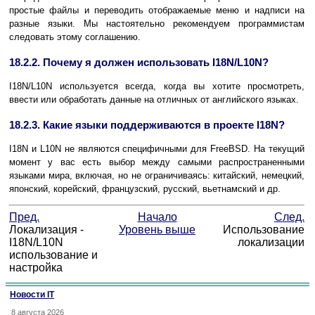
простые файлы и переводить отображаемые меню и надписи на
разные языки. Мы настоятельно рекомендуем программистам
следовать этому соглашению.
18.2.2. Почему я должен использовать I18N/L10N?
I18N/L10N используется всегда, когда вы хотите просмотреть,
ввести или обработать данные на отличных от английского языках.
18.2.3. Какие языки поддерживаются в проекте I18N?
I18N и L10N не являются специфичными для FreeBSD. На текущий
момент у вас есть выбор между самыми распространенными
языками мира, включая, но не ограничиваясь: китайский, немецкий,
японский, корейский, французский, русский, вьетнамский и др.
Пред.
Начало
След.
Локализация -
Уровень выше
Использование
I18N/L10N
локализации
использование и
настройка
Новости IT
8 августа 2026