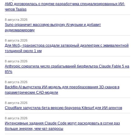
AMD договорилась о покупке разработчика специализированных ИИ-
чипов Taalas
8 августа 2026
Suno ограничит массовую выгрузку AI-музыки и добавит
аудиомаркировку
8 августа 2026
Для MoS₂-транзистора создали затворный диэлектрик с эквивалентной
толщиной около 1 нм
8 августа 2026
Anthropic сократила число срабатываний биофильтра Claude Fable 5 на
85%
8 августа 2026
Backflip AI выпустила ИИ-модель для преобразования 3D-сканов в
параметрические CAD-модели
8 августа 2026
Cloudflare запустила бета-версию браузера Kitesurf для ИИ-агентов
8 августа 2026
Интенсивные задания Claude Code могут расходовать в сотни раз
больше энергии, чем чат-запросы