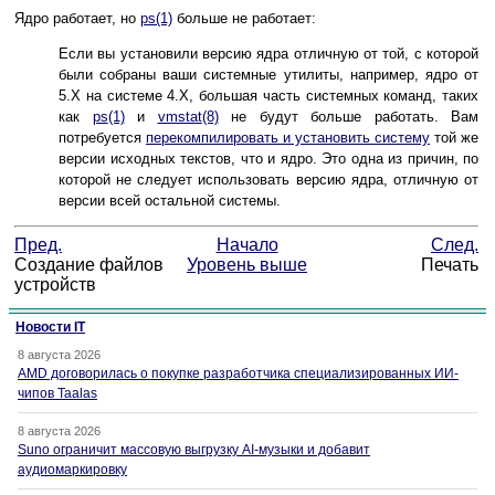
Ядро работает, но
ps
(1)
больше не работает:
Если вы установили версию ядра отличную от той, с которой
были собраны ваши системные утилиты, например, ядро от
5.X на системе 4.X, большая часть системных команд, таких
как
ps
(1)
и
vmstat
(8)
не будут больше работать. Вам
потребуется
перекомпилировать и установить систему
той же
версии исходных текстов, что и ядро. Это одна из причин, по
которой не следует использовать версию ядра, отличную от
версии всей остальной системы.
Пред.
Начало
След.
Создание файлов
Уровень выше
Печать
устройств
Новости IT
8 августа 2026
AMD договорилась о покупке разработчика специализированных ИИ-
чипов Taalas
8 августа 2026
Suno ограничит массовую выгрузку AI-музыки и добавит
аудиомаркировку