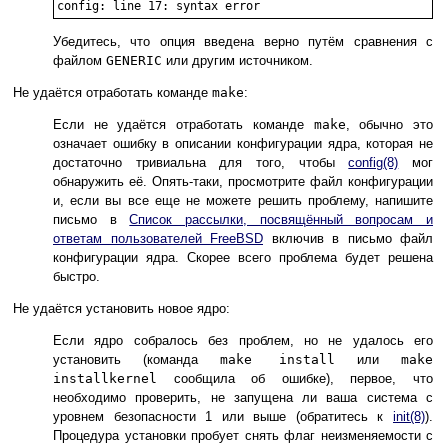
Убедитесь, что опция введена верно путём сравнения с
файлом
GENERIC
или другим источником.
Не удаётся отработать команде
make
:
Если не удаётся отработать команде
make
, обычно это
означает ошибку в описании конфигурации ядра, которая не
достаточно тривиальна для того, чтобы
config
(8)
мог
обнаружить её. Опять-таки, просмотрите файл конфигурации
и, если вы все еще не можете решить проблему, напишите
письмо в
Список рассылки, посвящённый вопросам и
ответам пользователей FreeBSD
включив в письмо файл
конфигурации ядра. Скорее всего проблема будет решена
быстро.
Не удаётся установить новое ядро:
Если ядро собралось без проблем, но не удалось его
установить (команда
make install
или
make
installkernel
сообщила об ошибке), первое, что
необходимо проверить, не запущена ли ваша система с
уровнем безопасности 1 или выше (обратитесь к
init
(8)
).
Процедура установки пробует снять флаг неизменяемости с