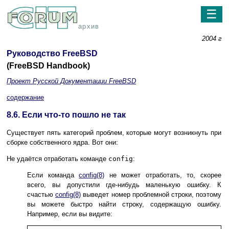
☰
архив
2004 г
Руководство FreeBSD
(FreeBSD Handbook)
Проект Русской Документации FreeBSD
содержание
8.6. Если что-то пошло не так
Существует пять категорий проблем, которые могут возникнуть при
сборке собственного ядра. Вот они:
Не удаётся отработать команде
config
:
Если команда
config
(8)
не может отработать, то, скорее
всего, вы допустили где-нибудь маленькую ошибку. К
счастью
config
(8)
выведет номер проблемной строки, поэтому
вы можете быстро найти строку, содержащую ошибку.
Например, если вы видите: