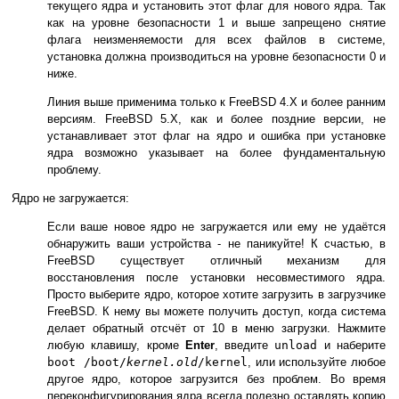
текущего ядра и установить этот флаг для нового ядра. Так
как на уровне безопасности 1 и выше запрещено снятие
флага неизменяемости для всех файлов в системе,
установка должна производиться на уровне безопасности 0 и
ниже.
Линия выше применима только к FreeBSD 4.X и более ранним
версиям. FreeBSD 5.X, как и более поздние версии, не
устанавливает этот флаг на ядро и ошибка при установке
ядра возможно указывает на более фундаментальную
проблему.
Ядро не загружается:
Если ваше новое ядро не загружается или ему не удаётся
обнаружить ваши устройства - не паникуйте! К счастью, в
FreeBSD существует отличный механизм для
восстановления после установки несовместимого ядра.
Просто выберите ядро, которое хотите загрузить в загрузчике
FreeBSD. К нему вы можете получить доступ, когда система
делает обратный отсчёт от 10 в меню загрузки. Нажмите
любую клавишу, кроме
Enter
, введите
unload
и наберите
boot /boot/
kernel.old
/kernel
, или используйте любое
другое ядро, которое загрузится без проблем. Во время
переконфигурирования ядра всегда полезно оставлять копию