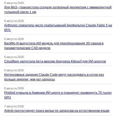
8 августа 2026
Для MoS₂-транзистора создали затворный диэлектрик с эквивалентной
толщиной около 1 нм
8 августа 2026
Anthropic сократила число срабатываний биофильтра Claude Fable 5 на
85%
8 августа 2026
Backflip AI выпустила ИИ-модель для преобразования 3D-сканов в
параметрические CAD-модели
8 августа 2026
Cloudflare запустила бета-версию браузера Kitesurf для ИИ-агентов
8 августа 2026
Интенсивные задания Claude Code могут расходовать в сотни раз
больше энергии, чем чат-запросы
8 августа 2026
Firebird открыла в Армении ИИ-центр и планирует развернуть 70 тысяч
GPU
7 августа 2026
Airbnb протестирует поиск жилья по запросам на естественном языке