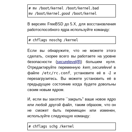
#
mv /boot/kernel /boot/kernel.bad
mv /boot/
kernel.good
 /boot/kernel
В версиях FreeBSD до 5.X, для восстановления
работоспособного ядра используйте команду:
#
chflags noschg /kernel
Если вы обнаружите, что не можете этого
сделать, скорее всего вы работаете на уровне
безопасности (
securelevel
(8)
) большем нуля.
Отредактируйте переменную
kern_securelevel
в
файле
/etc/rc.conf
, установите её в
-1
и
перезагрузитесь. Вы можете установить её в
предыдущее состояние когда будете довольны
своим новым ядром.
И, если вы захотите ``закрыть'' ваше новое ядро
или любой другой файл, таким образом, что он
не сможет быть перемещен или изменен,
используйте следующую команду:
#
chflags schg /kernel