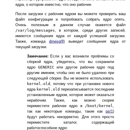
ядра, о котором известно, что оно рабочее.
После загрузки с рабочим ядром вы можете проверить ваш
файл конфигурации и попробовать собрать ядро опять.
Очень полезным в данном случае окажется файл
/var/log/messages
, в котором, среди других записей,
имеются сообщения ядра от каждой успешной загрузки.
Также, команда
dmesg
(8)
выведет сообщения ядра от
текущей загрузки.
Замечание:
Если у вас возникли проблемы со
сборкой ядра, убедитесь, что вы сохранили
ядро
GENERIC
или другое рабочее ядро под
другим именем, чтобы оно не было удалено при
следующей сборке. Вы не можете использовать
kernel.old
, потому что при установке нового
ядра
kernel.old
перезаписывается последним
установленным ядром, которое может оказаться
нерабочим. Также, как можно скорее
переместите рабочее ядро в
/boot/kernel
,
так как некоторые команды, такие как
ps
(1)
будут работать некорректно. Для этого просто
переместите каталог, содержащий
работоспособное ядро: