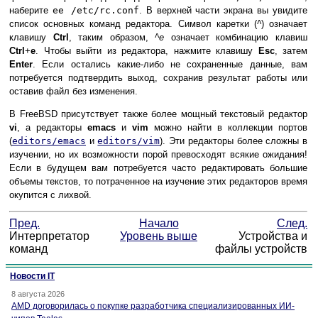
наберите
ee /etc/rc.conf
. В верхней части экрана вы увидите
список основных команд редактора. Символ каретки (
^
) означает
клавишу
Ctrl
, таким образом,
^e
означает комбинацию клавиш
Ctrl
+
e
. Чтобы выйти из редактора, нажмите клавишу
Esc
, затем
Enter
. Если остались какие-либо не сохраненные данные, вам
потребуется подтвердить выход, сохранив результат работы или
оставив файл без изменения.
В FreeBSD присутствует также более мощный текстовый редактор
vi
, а редакторы
emacs
и
vim
можно найти в коллекции портов
(
editors/emacs
и
editors/vim
). Эти редакторы более сложны в
изучении, но их возможности порой превосходят всякие ожидания!
Если в будущем вам потребуется часто редактировать большие
объемы текстов, то потраченное на изучение этих редакторов время
окупится с лихвой.
Пред.
Начало
След.
Интерпретатор
Уровень выше
Устройства и
команд
файлы устройств
Новости IT
8 августа 2026
AMD договорилась о покупке разработчика специализированных ИИ-