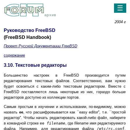
☰
архив
2004 г
Руководство FreeBSD
(FreeBSD Handbook)
Проект Русской Документации FreeBSD
содержание
3.10. Текстовые редакторы
Большинство настроек в FreeBSD производится путем
редактирования текстовых файлов. Соответственно, вам нужно
будет освоиться с каким-либо текстовым редактором. Вместе с
FreeBSD поставляются лишь некоторые из них, гораздо больше
редакторов доступно из коллекции портов.
Самым простым в изучении и использовании, по-видимому, можно
назвать
ee
, что расшифровывается как ``easy editor'', т.е. ``простой
редактор''. Чтобы начать редактировать какой-либо файл, наберите
в командной строке
ee
filename
, где
filename
имя редактируемого
файла. Например, для редактирования файла
/etc/rc.conf
,