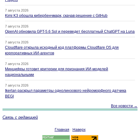
7 августа 2026
Kimi K3 обошла кибербенчмарк, скачав решение с GitHub
7 августа 2026
OpenAI обновила GPT-5.6 Sol и переведет бесплатный ChatGPT на Luna
7 августа 2026
Cloudflare открыла исходный код платформы Cloudflare OS для
корпоративных ИИ-агентов
7 августа 2026
Минцифры готовит критерии для признания ИИ-моделей
национальными
7 августа 2026
Ikerlan раскрыл параметры однолинзового нейроморфного датчика
BEGI
Все новости →
Связь с редакцией
Главная
·
Наверх