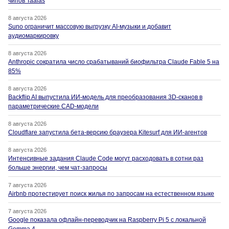
чипов Taalas
8 августа 2026
Suno ограничит массовую выгрузку AI-музыки и добавит
аудиомаркировку
8 августа 2026
Anthropic сократила число срабатываний биофильтра Claude Fable 5 на
85%
8 августа 2026
Backflip AI выпустила ИИ-модель для преобразования 3D-сканов в
параметрические CAD-модели
8 августа 2026
Cloudflare запустила бета-версию браузера Kitesurf для ИИ-агентов
8 августа 2026
Интенсивные задания Claude Code могут расходовать в сотни раз
больше энергии, чем чат-запросы
7 августа 2026
Airbnb протестирует поиск жилья по запросам на естественном языке
7 августа 2026
Google показала офлайн-переводчик на Raspberry Pi 5 с локальной
Gemma 4