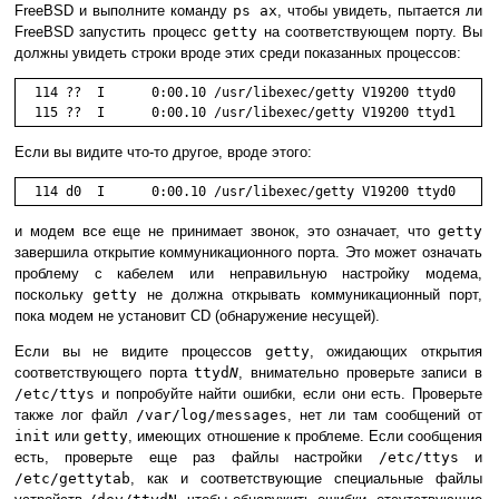
FreeBSD и выполните команду
ps ax
, чтобы увидеть, пытается ли
FreeBSD запустить процесс
getty
на соответствующем порту. Вы
должны увидеть строки вроде этих среди показанных процессов:
  114 ??  I      0:00.10 /usr/libexec/getty V19200 ttyd0

Если вы видите что-то другое, вроде этого:
и модем все еще не принимает звонок, это означает, что
getty
завершила открытие коммуникационного порта. Это может означать
проблему с кабелем или неправильную настройку модема,
поскольку
getty
не должна открывать коммуникационный порт,
пока модем не установит
CD
(обнаружение несущей).
Если вы не видите процессов
getty
, ожидающих открытия
соответствующего порта
ttyd
N
, внимательно проверьте записи в
/etc/ttys
и попробуйте найти ошибки, если они есть. Проверьте
также лог файл
/var/log/messages
, нет ли там сообщений от
init
или
getty
, имеющих отношение к проблеме. Если сообщения
есть, проверьте еще раз файлы настройки
/etc/ttys
и
/etc/gettytab
, как и соответствующие специальные файлы