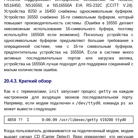
NS16450, NS16550, и NS16550A EIA RS-232C (CCITT V.24).
Устройства 8250 и 16450 снабжены односимвольным буфером.
Устройство 16550 снабжено 16-ти символьным буфером, который
повышает производительность системы. (Ошибки в 16550 делают
невозможным использование 16-символьного буфера, поэтому
используйте 16550A если возможно). Поскольку устройства с
односимвольным буфером предъявляют большие требования к
операционной системе, чем с 16-ти символьным буфером,
предпочтительны устройства на 16550A. Если в системе много
активных последовательных портов или нагрузка велика,
устройства на 16550A лучше подходят для поддержки соединений с
малым количеством ошибок.
20.4.3. Краткий обзор
Как и с терминалами,
init
запускает процесс
getty
на каждом
настроенном для входящих звонков последовательном порту.
Например, если модем подключен к
/dev/ttyd0
, команда
ps ax
может вывести следующее:
Когда пользователь дозванивается на подключенный модем, модем
выдает сигнал
CD
(Carrier Detect). Ядро определяет, что несущая