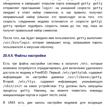
обнаружена и завершает открытие порта командой
getty
.
getty
отправляет приглашение
login:
на указанной скорости.
getty
ожидает в ответ набор символов, и, как правило, получает
неправильный набор (обычно это происходит из-за того, что
скорость соединения модема отличается от скорости
getty
).
getty
пробует подобрать скорость линии до тех пор, пока не
получит правильный набор символов.
После того, как будет введено имя пользователя,
getty
выполняет
/usr/bin/login
, которая завершает вход, запрашивая пароль
пользователя и запуская оболочку.
20.4.4. Файлы настройки
Есть три файла настройки системы в каталоге
/etc
, которые
возможно потребуется отредактировать для включения удаленного
доступа по модему в FreeBSD. Первый,
/etc/gettytab
, содержит
информацию по настройке даемона
/usr/libexec/getty
.
Второй,
/etc/ttys
, содержит информацию, указывающую
/sbin/init
на каких устройствах
tty
должны быть запущены
процессы
getty
. Наконец, вы можете поместить команды
инициализации портов в скрипт /etc/rc.serial.
В
UNIX
есть две школы настройки модемов для входящих