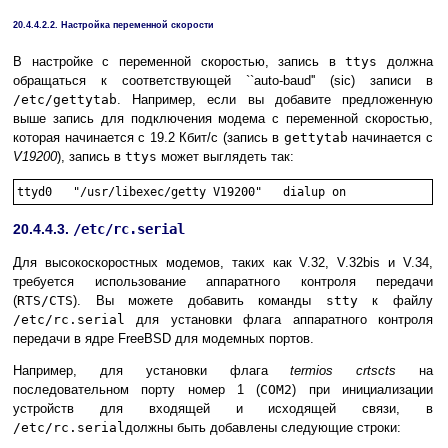
20.4.4.2.2. Настройка переменной скорости
В настройке с переменной скоростью, запись в
ttys
должна
обращаться к соответствующей ``auto-baud'' (sic) записи в
/etc/gettytab
. Например, если вы добавите предложенную
выше запись для подключения модема с переменной скоростью,
которая начинается с 19.2 Кбит/с (запись в
gettytab
начинается с
V19200
), запись в
ttys
может выглядеть так:
20.4.4.3.
/etc/rc.serial
Для высокоскоростных модемов, таких как V.32, V.32bis и V.34,
требуется использование аппаратного контроля передачи
(
RTS/CTS
). Вы можете добавить команды
stty
к файлу
/etc/rc.serial
для установки флага аппаратного контроля
передачи в ядре FreeBSD для модемных портов.
Например, для установки флага
termios
crtscts
на
последовательном порту номер 1 (
COM2
) при инициализации
устройств для входящей и исходящей связи, в
/etc/rc.serial
должны быть добавлены следующие строки: