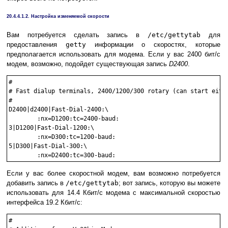
20.4.4.1.2. Настройка изменяемой скорости
Вам потребуется сделать запись в
/etc/gettytab
для
предоставления
getty
информации о скоростях, которые
предполагается использовать для модема. Если у вас 2400 бит/с
модем, возможно, подойдет существующая запись
D2400
.
#

# Fast dialup terminals, 2400/1200/300 rotary (can start eithe
#

D2400|d2400|Fast-Dial-2400:\

        :nx=D1200:tc=2400-baud:

3|D1200|Fast-Dial-1200:\

        :nx=D300:tc=1200-baud:

5|D300|Fast-Dial-300:\

Если у вас более скоростной модем, вам возможно потребуется
добавить запись в
/etc/gettytab
; вот запись, которую вы можете
использовать для 14.4 Кбит/с модема с максимальной скоростью
интерфейса 19.2 Кбит/с:
#
