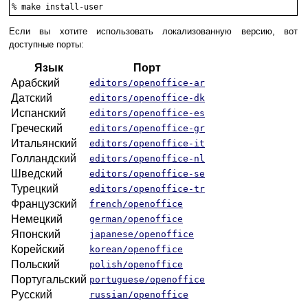
%
make install-user
Если вы хотите использовать локализованную версию, вот
доступные порты:
Язык
Порт
Арабский
editors/openoffice-ar
Датский
editors/openoffice-dk
Испанский
editors/openoffice-es
Греческий
editors/openoffice-gr
Итальянский
editors/openoffice-it
Голландский
editors/openoffice-nl
Шведский
editors/openoffice-se
Турецкий
editors/openoffice-tr
Французский
french/openoffice
Немецкий
german/openoffice
Японский
japanese/openoffice
Корейский
korean/openoffice
Польский
polish/openoffice
Португальский
portuguese/openoffice
Русский
russian/openoffice