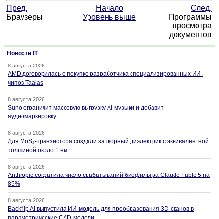
Пред.
Начало
След.
Браузеры
Уровень выше
Программы
просмотра
документов
Новости IT
8 августа 2026
AMD договорилась о покупке разработчика специализированных ИИ-
чипов Taalas
8 августа 2026
Suno ограничит массовую выгрузку AI-музыки и добавит
аудиомаркировку
8 августа 2026
Для MoS₂-транзистора создали затворный диэлектрик с эквивалентной
толщиной около 1 нм
8 августа 2026
Anthropic сократила число срабатываний биофильтра Claude Fable 5 на
85%
8 августа 2026
Backflip AI выпустила ИИ-модель для преобразования 3D-сканов в
параметрические CAD-модели