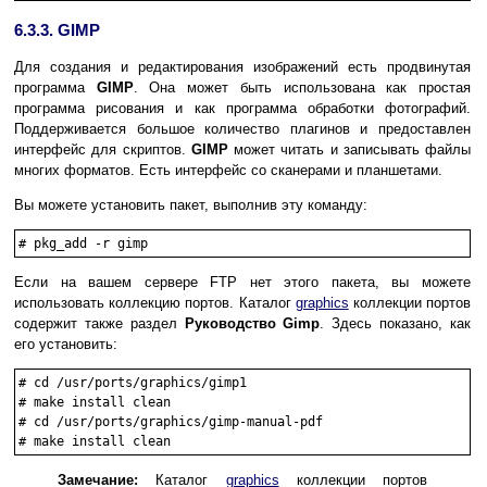
6.3.3. GIMP
Для создания и редактирования изображений есть продвинутая
программа
GIMP
. Она может быть использована как простая
программа рисования и как программа обработки фотографий.
Поддерживается большое количество плагинов и предоставлен
интерфейс для скриптов.
GIMP
может читать и записывать файлы
многих форматов. Есть интерфейс со сканерами и планшетами.
Вы можете установить пакет, выполнив эту команду:
#
pkg_add -r gimp
Если на вашем сервере FTP нет этого пакета, вы можете
использовать коллекцию портов. Каталог
graphics
коллекции портов
содержит также раздел
Руководство Gimp
. Здесь показано, как
его установить:
#
cd /usr/ports/graphics/gimp1
#
make install clean
#
cd /usr/ports/graphics/gimp-manual-pdf
#
make install clean
Замечание:
Каталог
graphics
коллекции портов