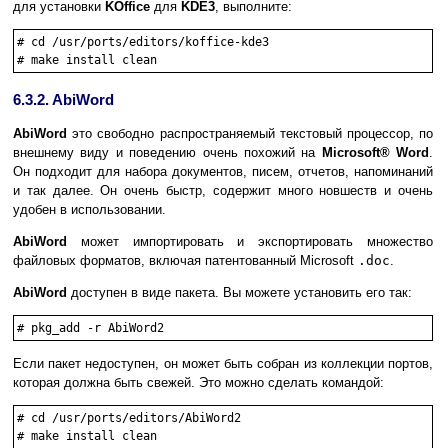
для установки
KOffice
для
KDE3
, выполните:
#
cd /usr/ports/editors/koffice-kde3
#
make install clean
6.3.2. AbiWord
AbiWord
это свободно распространяемый текстовый процессор, по
внешнему виду и поведению очень похожий на
Microsoft
® Word
.
Он подходит для набора документов, писем, отчетов, напоминаний
и так далее. Он очень быстр, содержит много новшеств и очень
удобен в использовании.
AbiWord
может импортировать и экспортировать множество
файловых форматов, включая патентованный Microsoft
.doc
.
AbiWord
доступен в виде пакета. Вы можете установить его так:
#
pkg_add -r AbiWord2
Если пакет недоступен, он может быть собран из коллекции портов,
которая должна быть свежей. Это можно сделать командой:
#
cd /usr/ports/editors/AbiWord2
#
make install clean