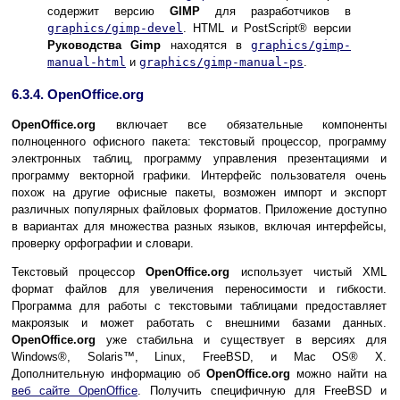
содержит версию
GIMP
для разработчиков в
graphics/gimp-devel
. HTML и
PostScript
® версии
Руководства Gimp
находятся в
graphics/gimp-
manual-html
и
graphics/gimp-manual-ps
.
6.3.4. OpenOffice.org
OpenOffice.org
включает все обязательные компоненты
полноценного офисного пакета: текстовый процессор, программу
электронных таблиц, программу управления презентациями и
программу векторной графики. Интерфейс пользователя очень
похож на другие офисные пакеты, возможен импорт и экспорт
различных популярных файловых форматов. Приложение доступно
в вариантах для множества разных языков, включая интерфейсы,
проверку орфографии и словари.
Текстовый процессор
OpenOffice.org
использует чистый XML
формат файлов для увеличения переносимости и гибкости.
Программа для работы с текстовыми таблицами предоставляет
макроязык и может работать с внешними базами данных.
OpenOffice.org
уже стабильна и существует в версиях для
Windows
®,
Solaris
™, Linux, FreeBSD, и
Mac OS
® X.
Дополнительную информацию об
OpenOffice.org
можно найти на
веб сайте OpenOffice
. Получить специфичную для FreeBSD и