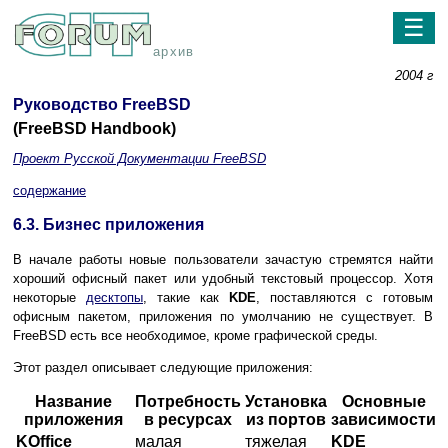
☰
архив
2004 г
Руководство FreeBSD
(FreeBSD Handbook)
Проект Русской Документации FreeBSD
содержание
6.3. Бизнес приложения
В начале работы новые пользователи зачастую стремятся найти
хороший офисный пакет или удобный текстовый процессор. Хотя
некоторые
десктопы
, такие как
KDE
, поставляются с готовым
офисным пакетом, приложения по умолчанию не существует. В
FreeBSD есть все необходимое, кроме графической среды.
Этот раздел описывает следующие приложения:
Название
Потребность
Установка
Основные
приложения
в ресурсах
из портов
зависимости
KOffice
малая
тяжелая
KDE