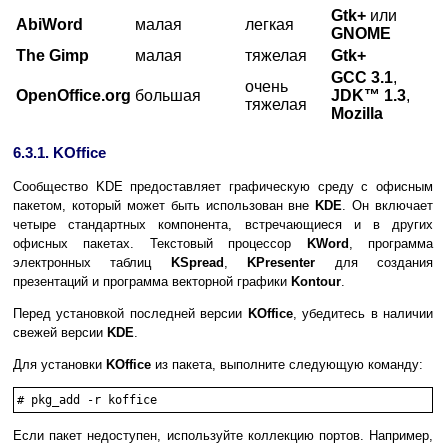
Gtk+
или
AbiWord
малая
легкая
GNOME
The Gimp
малая
тяжелая
Gtk+
GCC 3.1
,
очень
OpenOffice.org
большая
JDK
™ 1.3
,
тяжелая
Mozilla
6.3.1. KOffice
Сообщество KDE предоставляет графическую среду с офисным
пакетом, который может быть использован вне
KDE
. Он включает
четыре стандартных компонента, встречающиеся и в других
офисных пакетах. Текстовый процессор
KWord
, программа
электронных таблиц
KSpread
,
KPresenter
для создания
презентаций и программа векторной графики
Kontour
.
Перед установкой последней версии
KOffice
, убедитесь в наличии
свежей версии
KDE
.
Для установки
KOffice
из пакета, выполните следующую команду:
#
pkg_add -r koffice
Если пакет недоступен, используйте коллекцию портов. Например,