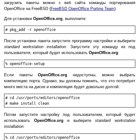
загрузить пакеты можно с веб сайта команды портирования
OpenOffice на FreeBSD (
FreeBSD OpenOffice Porting Team
).
Для установки
OpenOffice.org
, выполните:
#
pkg_add -r openoffice
После установки пакета запустите программу настройки и выберите
standard workstation installation
. Запустите эту команду из под
пользователя, который будет использовать
OpenOffice.org
:
%
openoffice-setup
Если пакеты
OpenOffice.org
недоступны, можно выбрать
компиляцию порта. Однако, вы должны помнить, что это потребует
много места на диске и компиляция будет довольно долгой.
#
cd /usr/ports/editors/openoffice
#
make install clean
Потом запустите настройку под пользователем, который будет
использовать
OpenOffice.org
и выберите
standard workstation
installation
:
%
cd /usr/ports/editors/openoffice