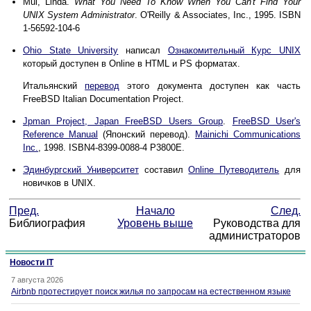
Mui, Linda.
What You Need To Know When You Can't Find Your
UNIX System Administrator
. O'Reilly & Associates, Inc., 1995. ISBN
1-56592-104-6
Ohio State University
написал
Ознакомительный Курс UNIX
который доступен в Online в HTML и PS форматах.
Итальянский
перевод
этого документа доступен как часть
FreeBSD Italian Documentation Project.
Jpman Project, Japan FreeBSD Users Group
.
FreeBSD User's
Reference Manual
(Японский перевод).
Mainichi Communications
Inc.
, 1998. ISBN4-8399-0088-4 P3800E.
Эдинбургский Университет
составил
Online Путеводитель
для
новичков в UNIX.
Пред.
Начало
След.
Библиография
Уровень выше
Руководства для
администраторов
Новости IT
7 августа 2026
Airbnb протестирует поиск жилья по запросам на естественном языке