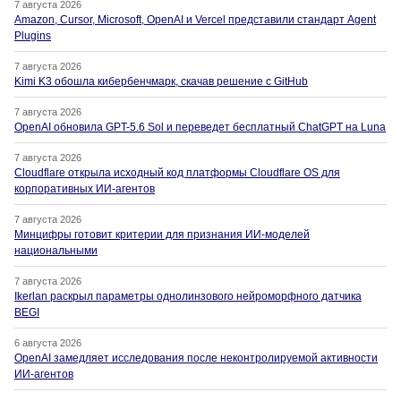
7 августа 2026
Amazon, Cursor, Microsoft, OpenAI и Vercel представили стандарт Agent
Plugins
7 августа 2026
Kimi K3 обошла кибербенчмарк, скачав решение с GitHub
7 августа 2026
OpenAI обновила GPT-5.6 Sol и переведет бесплатный ChatGPT на Luna
7 августа 2026
Cloudflare открыла исходный код платформы Cloudflare OS для
корпоративных ИИ-агентов
7 августа 2026
Минцифры готовит критерии для признания ИИ-моделей
национальными
7 августа 2026
Ikerlan раскрыл параметры однолинзового нейроморфного датчика
BEGI
6 августа 2026
OpenAI замедляет исследования после неконтролируемой активности
ИИ-агентов