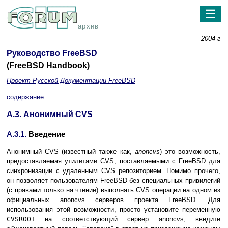
☰
архив
2004 г
Руководство FreeBSD
(FreeBSD Handbook)
Проект Русской Документации FreeBSD
содержание
A.3. Анонимный CVS
A.3.1.
Введение
Анонимный CVS (известный также как,
anoncvs
) это возможность,
предоставляемая утилитами CVS, поставляемыми с FreeBSD для
синхронизации с удаленным CVS репозиторием. Помимо прочего,
он позволяет пользователям FreeBSD без специальных привилегий
(с правами только на чтение) выполнять CVS операции на одном из
официальных anoncvs серверов проекта FreeBSD. Для
использования этой возможности, просто установите переменную
CVSROOT
на соответствующий сервер anoncvs, введите