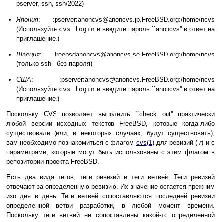
pserver, ssh, ssh/2022)
Япония
: :pserver:anoncvs@anoncvs.jp.FreeBSD.org:/home/ncvs
(Используйте
cvs login
и введите пароль ``anoncvs'' в ответ на
приглашение.)
Швеция
: freebsdanoncvs@anoncvs.se.FreeBSD.org:/home/ncvs
(только ssh - без пароля)
США
: :pserver:anoncvs@anoncvs.FreeBSD.org:/home/ncvs
(Используйте
cvs login
и введите пароль ``anoncvs'' в ответ на
приглашение.)
Поскольку CVS позволяет выполнить ``check out'' практически
любой версии исходных текстов FreeBSD, которые когда-либо
существовали (или, в некоторых случаях, будут существовать),
вам необходимо познакомиться с флагом
cvs
(1)
для ревизий (
-r
) и с
параметрами, которые могут быть использованы с этим флагом в
репозитории проекта FreeBSD.
Есть два вида тегов, теги ревизий и теги ветвей. Теги ревизий
отвечают за определенную ревизию. Их значение остается прежним
изо дня в день. Теги ветвей сопоставляются последней ревизии
определенной ветви разработки, в любой момент времени.
Поскольку теги ветвей не сопоставлены какой-то определенной