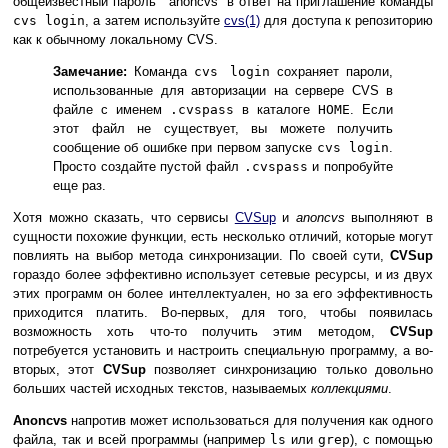
общеизвестный пароль ``anoncvs'' в ответ на приглашение команды
cvs login
, а затем используйте
cvs
(1)
для доступа к репозиторию
как к обычному локальному CVS.
Замечание:
Команда
cvs login
сохраняет пароли,
использованные для авторизации на сервере CVS в
файле с именем
.cvspass
в каталоге
HOME
. Если
этот файл не существует, вы можете получить
сообщение об ошибке при первом запуске
cvs login
.
Просто создайте пустой файл
.cvspass
и попробуйте
еще раз.
Хотя можно сказать, что сервисы
CVSup
и
anoncvs
выполняют в
сущности похожие функции, есть несколько отличий, которые могут
повлиять на выбор метода синхронизации. По своей сути,
CVSup
гораздо более эффективно использует сетевые ресурсы, и из двух
этих программ он более интеллектуален, но за его эффективность
приходится платить. Во-первых, для того, чтобы появилась
возможность хоть что-то получить этим методом,
CVSup
потребуется установить и настроить специальную программу, а во-
вторых, этот
CVSup
позволяет синхронизацию только довольно
больших частей исходных текстов, называемых
коллекциями
.
Anoncvs
напротив может использоваться для получения как одного
файла, так и всей программы (например
ls
или
grep
), с помощью