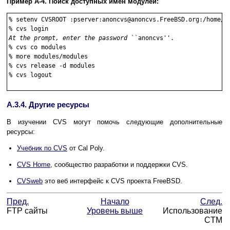
Пример A-4. Поиск доступных имен модулей:
%
setenv CVSROOT :pserver:anoncvs@anoncvs.FreeBSD.org:/home/n
%
cvs login
At the prompt, enter the password
%
cvs co modules
%
more modules/modules
%
cvs release -d modules
%
cvs logout
A.3.4. Другие ресурсы
В изучении CVS могут помочь следующие дополнительные
ресурсы:
Учебник по CVS
от Cal Poly.
CVS Home
, сообщество разработки и поддержки CVS.
CVSweb
это веб интерфейс к CVS проекта FreeBSD.
Пред.
Начало
След.
FTP сайты
Уровень выше
Использование
CTM