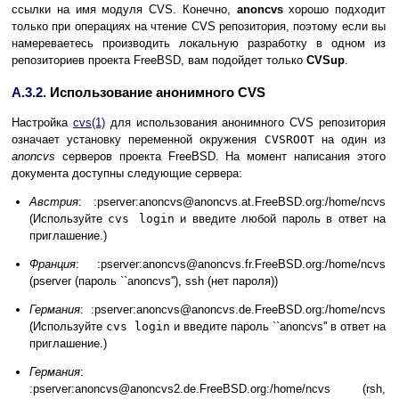
ссылки на имя модуля CVS. Конечно,
anoncvs
хорошо подходит
только при операциях на чтение CVS репозитория, поэтому если вы
намереваетесь производить локальную разработку в одном из
репозиториев проекта FreeBSD, вам подойдет только
CVSup
.
A.3.2.
Использование анонимного CVS
Настройка
cvs
(1)
для использования анонимного CVS репозитория
означает установку переменной окружения
CVSROOT
на один из
anoncvs
серверов проекта FreeBSD. На момент написания этого
документа доступны следующие сервера:
Австрия
: :pserver:anoncvs@anoncvs.at.FreeBSD.org:/home/ncvs
(Используйте
cvs login
и введите любой пароль в ответ на
приглашение.)
Франция
: :pserver:anoncvs@anoncvs.fr.FreeBSD.org:/home/ncvs
(pserver (пароль ``anoncvs''), ssh (нет пароля))
Германия
: :pserver:anoncvs@anoncvs.de.FreeBSD.org:/home/ncvs
(Используйте
cvs login
и введите пароль ``anoncvs'' в ответ на
приглашение.)
Германия
:
:pserver:anoncvs@anoncvs2.de.FreeBSD.org:/home/ncvs (rsh,