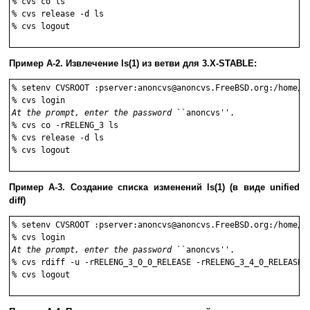
%
cvs co ls
%
cvs release -d ls
%
cvs logout
Пример A-2. Извлечение
ls
(1)
из ветви для 3.X-STABLE:
%
setenv CVSROOT :pserver:anoncvs@anoncvs.FreeBSD.org:/home/n
%
cvs login
At the prompt, enter the password
%
cvs co -rRELENG_3 ls
%
cvs release -d ls
%
cvs logout
Пример A-3. Создание списка изменений
ls
(1)
(в виде unified
diff)
%
setenv CVSROOT :pserver:anoncvs@anoncvs.FreeBSD.org:/home/n
%
cvs login
At the prompt, enter the password
%
cvs rdiff -u -rRELENG_3_0_0_RELEASE -rRELENG_3_4_0_RELEASE 
%
cvs logout