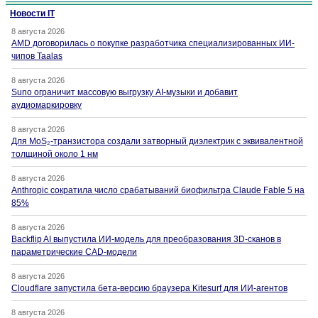
Новости IT
8 августа 2026
AMD договорилась о покупке разработчика специализированных ИИ-
чипов Taalas
8 августа 2026
Suno ограничит массовую выгрузку AI-музыки и добавит
аудиомаркировку
8 августа 2026
Для MoS₂-транзистора создали затворный диэлектрик с эквивалентной
толщиной около 1 нм
8 августа 2026
Anthropic сократила число срабатываний биофильтра Claude Fable 5 на
85%
8 августа 2026
Backflip AI выпустила ИИ-модель для преобразования 3D-сканов в
параметрические CAD-модели
8 августа 2026
Cloudflare запустила бета-версию браузера Kitesurf для ИИ-агентов
8 августа 2026