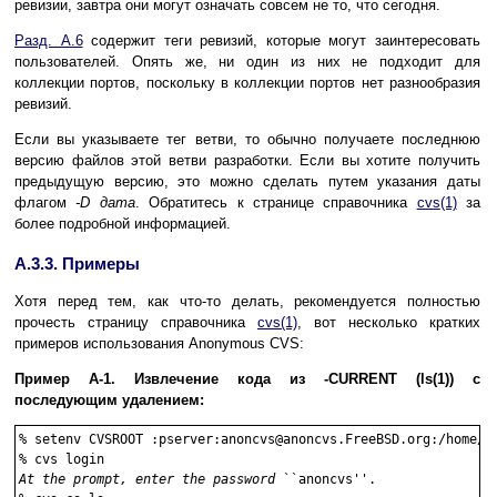
ревизии, завтра они могут означать совсем не то, что сегодня.
Разд. A.6
содержит теги ревизий, которые могут заинтересовать
пользователей. Опять же, ни один из них не подходит для
коллекции портов, поскольку в коллекции портов нет разнообразия
ревизий.
Если вы указываете тег ветви, то обычно получаете последнюю
версию файлов этой ветви разработки. Если вы хотите получить
предыдущую версию, это можно сделать путем указания даты
флагом
-D дата
. Обратитесь к странице справочника
cvs
(1)
за
более подробной информацией.
A.3.3. Примеры
Хотя перед тем, как что-то делать, рекомендуется полностью
прочесть страницу справочника
cvs
(1)
, вот несколько кратких
примеров использования Anonymous CVS:
Пример A-1. Извлечение кода из -CURRENT (
ls
(1)
) с
последующим удалением:
%
setenv CVSROOT :pserver:anoncvs@anoncvs.FreeBSD.org:/home/n
%
cvs login
At the prompt, enter the password