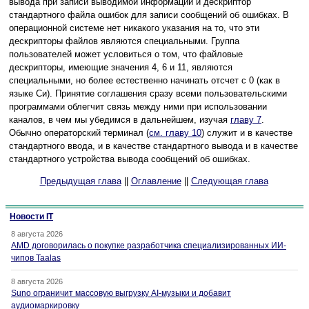
вывода при записи выводимой информации и дескриптор
стандартного файла ошибок для записи сообщений об ошибках. В
операционной системе нет никакого указания на то, что эти
дескрипторы файлов являются специальными. Группа
пользователей может условиться о том, что файловые
дескрипторы, имеющие значения 4, 6 и 11, являются
специальными, но более естественно начинать отсчет с 0 (как в
языке Си). Принятие соглашения сразу всеми пользовательскими
программами облегчит связь между ними при использовании
каналов, в чем мы убедимся в дальнейшем, изучая
главу 7
.
Обычно операторский терминал (
см. главу 10
) служит и в качестве
стандартного ввода, и в качестве стандартного вывода и в качестве
стандартного устройства вывода сообщений об ошибках.
Предыдущая глава
||
Оглавление
||
Следующая глава
Новости IT
8 августа 2026
AMD договорилась о покупке разработчика специализированных ИИ-
чипов Taalas
8 августа 2026
Suno ограничит массовую выгрузку AI-музыки и добавит
аудиомаркировку