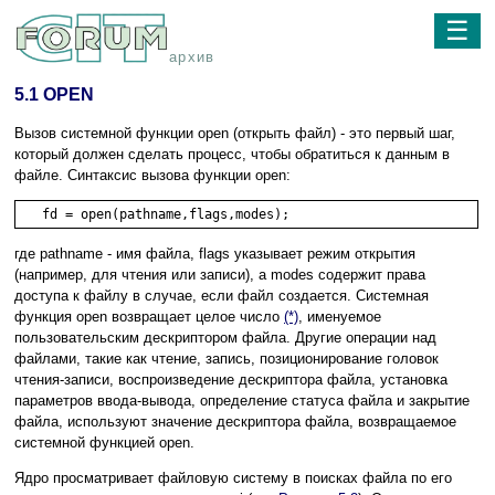
☰
архив
5.1 OPEN
Вызов системной функции open (открыть файл) - это первый шаг,
который должен сделать процесс, чтобы обратиться к данным в
файле. Синтаксис вызова функции open:
   fd = open(pathname,flags,modes);
где pathname - имя файла, flags указывает режим открытия
(например, для чтения или записи), а modes содержит права
доступа к файлу в случае, если файл создается. Системная
функция open возвращает целое число
(*)
, именуемое
пользовательским дескриптором файла. Другие операции над
файлами, такие как чтение, запись, позиционирование головок
чтения-записи, воспроизведение дескриптора файла, установка
параметров ввода-вывода, определение статуса файла и закрытие
файла, используют значение дескриптора файла, возвращаемое
системной функцией open.
Ядро просматривает файловую систему в поисках файла по его