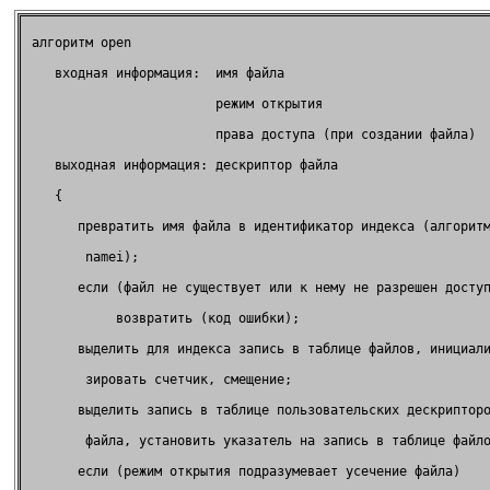
 алгоритм open                                              

    входная информация:  имя файла                           
                         режим открытия                      
                         права доступа (при создании файла)  
    выходная информация: дескриптор файла                    
    {                                                        
       превратить имя файла в идентификатор индекса (алгоритм
        namei);                                              
       если (файл не существует или к нему не разрешен доступ
            возвратить (код ошибки);                         
       выделить для индекса запись в таблице файлов, инициали
        зировать счетчик, смещение;                          
       выделить запись в таблице пользовательских дескрипторо
        файла, установить указатель на запись в таблице файло
       если (режим открытия подразумевает усечение файла)    