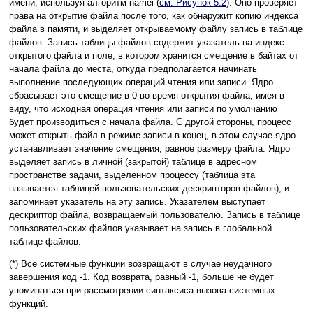
имени, используя алгоритм namei (
см. Рисунок 5.2
). Оно проверяет
права на открытие файла после того, как обнаружит копию индекса
файла в памяти, и выделяет открываемому файлу запись в таблице
файлов. Запись таблицы файлов содержит указатель на индекс
открытого файла и поле, в котором хранится смещение в байтах от
начала файла до места, откуда предполагается начинать
выполнение последующих операций чтения или записи. Ядро
сбрасывает это смещение в 0 во время открытия файла, имея в
виду, что исходная операция чтения или записи по умолчанию
будет производиться с начала файла. С другой стороны, процесс
может открыть файл в режиме записи в конец, в этом случае ядро
устанавливает значение смещения, равное размеру файла. Ядро
выделяет запись в личной (закрытой) таблице в адресном
пространстве задачи, выделенном процессу (таблица эта
называется таблицей пользовательских дескрипторов файлов), и
запоминает указатель на эту запись. Указателем выступает
дескриптор файла, возвращаемый пользователю. Запись в таблице
пользовательских файлов указывает на запись в глобальной
таблице файлов.
(*) Все системные функции возвращают в случае неудачного
завершения код -1. Код возврата, равный -1, больше не будет
упоминаться при рассмотрении синтаксиса вызова системных
функций.