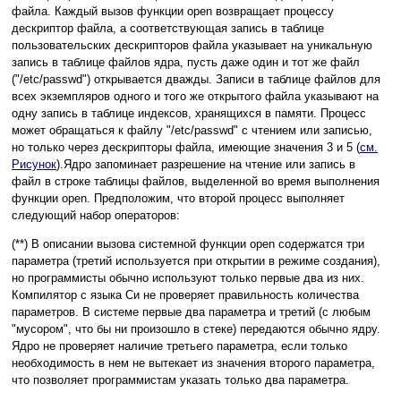
файла. Каждый вызов функции open возвращает процессу
дескриптор файла, а соответствующая запись в таблице
пользовательских дескрипторов файла указывает на уникальную
запись в таблице файлов ядра, пусть даже один и тот же файл
("/etc/passwd") открывается дважды. Записи в таблице файлов для
всех экземпляров одного и того же открытого файла указывают на
одну запись в таблице индексов, хранящихся в памяти. Процесс
может обращаться к файлу "/etc/passwd" с чтением или записью,
но только через дескрипторы файла, имеющие значения 3 и 5 (
см.
Рисунок
).Ядро запоминает разрешение на чтение или запись в
файл в строке таблицы файлов, выделенной во время выполнения
функции open. Предположим, что второй процесс выполняет
следующий набор операторов:
(**) В описании вызова системной функции open содержатся три
параметра (третий используется при открытии в режиме создания),
но программисты обычно используют только первые два из них.
Компилятор с языка Си не проверяет правильность количества
параметров. В системе первые два параметра и третий (с любым
"мусором", что бы ни произошло в стеке) передаются обычно ядру.
Ядро не проверяет наличие третьего параметра, если только
необходимость в нем не вытекает из значения второго параметра,
что позволяет программистам указать только два параметра.