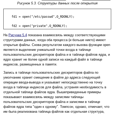
Рисунок 5.3. Структуры данных после открытия
    fd1 = open("/etc/passwd",O_RDONLY);

    fd2 = open("private",O_RDONLY);
На
Рисунке 5.4
показана взаимосвязь между соответствующими
структурами данных, когда оба процесса (и больше никто) имеют
открытые файлы. Снова результатом каждого вызова функции open
является выделение уникальной точки входа в таблице
пользовательских дескрипторов файла и в таблице файлов ядра, и
ядро хранит не более одной записи на каждый файл в таблице
индексов, размещенных в памяти.
Запись в таблице пользовательских дескрипторов файла по
умолчанию хранит смещение в файле до адреса следующей
операции ввода-вывода и указывает непосредственно на точку
входа в таблице индексов для файла, устраняя необходимость в
отдельной таблице файлов ядра. Вышеприведенные примеры
показывают взаимосвязь между записями таблицы
пользовательских дескрипторов файла и записями в таблице
файлов ядра типа "один к одному". Томпсон, однако, отмечает, что
им была реализована таблица файлов как отдельная структура,