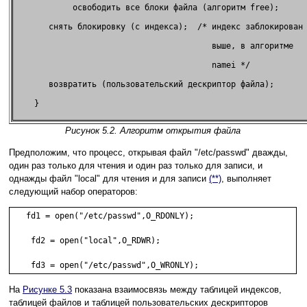
            освободить все блоки файла (алгоритм free);      
       снять блокировку (с индекса);  /* индекс заблокирован 
                                         выше, в алгоритме   
                                         namei */            
       возвратить (пользовательский дескриптор файла);       
    }                                                        
Рисунок 5.2. Алгоритм открытия файла
Предположим, что процесс, открывая файл "/etc/passwd" дважды,
один раз только для чтения и один раз только для записи, и
однажды файл "local" для чтения и для записи
(**)
, выполняет
следующий набор операторов:
   fd1 = open("/etc/passwd",O_RDONLY);

    fd2 = open("local",O_RDWR);

    fd3 = open("/etc/passwd",O_WRONLY);
На
Рисунке 5.3
показана взаимосвязь между таблицей индексов,
таблицей файлов и таблицей пользовательских дескрипторов