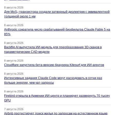
8 августа 2026
Для MoS₂-транзистора создали затворный диэлектрик с эквивалентной
толщиной около 1 нм
8 августа 2026
Anthropic сократила число срабатываний биофильтра Claude Fable 5 на
85%
8 августа 2026
Backflip AI выпустила ИИ-модель для преобразования 3D-сканов в
параметрические CAD-модели
8 августа 2026
Cloudflare запустила бета-версию браузера Kitesurf для ИИ-агентов
8 августа 2026
Интенсивные задания Claude Code могут расходовать в сотни раз
больше энергии, чем чат-запросы
8 августа 2026
Firebird открыла в Армении ИИ-центр и планирует развернуть 70 тысяч
GPU
7 августа 2026
Airbnb протестирует поиск жилья по запросам на естественном языке