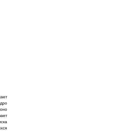
кает
ядро
 оно
вает
иска
хся