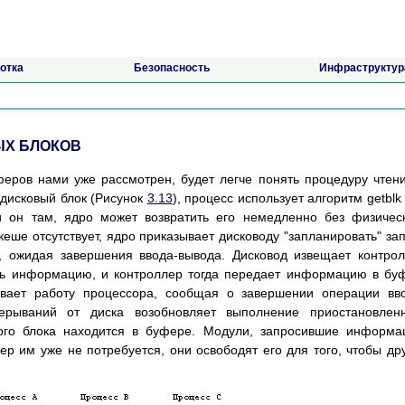
отка
Безопасность
Инфраструктур
ЫХ БЛОКОВ
феров нами уже рассмотрен, будет легче понять процедуру чтен
 дисковый блок (Рисунок
3.13
), процесс использует алгоритм getblk
 он там, ядро может возвратить его немедленно без физичес
 кеше отсутствует, ядро приказывает дисководу "запланировать" за
у, ожидая завершения ввода-вывода. Дисковод извещает контро
ать информацию, и контроллер тогда передает информацию в бу
ывает работу процессора, сообщая о завершении операции вв
ерываний от диска возобновляет выполнение приостановленн
вого блока находится в буфере. Модули, запросившие информ
ер им уже не потребуется, они освободят его для того, чтобы др