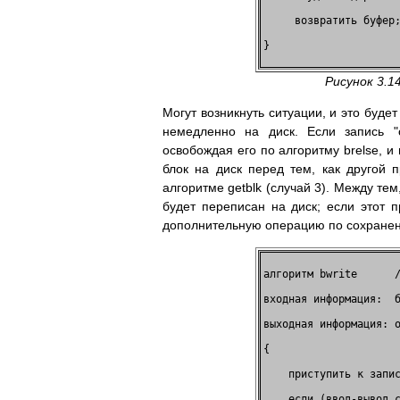
     возвратить буфер;
}                     
Рисунок 3.1
Могут возникнуть ситуации, и это буде
немедленно на диск. Если запись "
освобождая его по алгоритму brelse, 
блок на диск перед тем, как другой 
алгоритме getblk (случай 3). Между тем
будет переписан на диск; если этот 
дополнительную операцию по сохранен
алгоритм bwrite      /
входная информация:  б
выходная информация: о
{                     
    приступить к запис
    если (ввод-вывод с