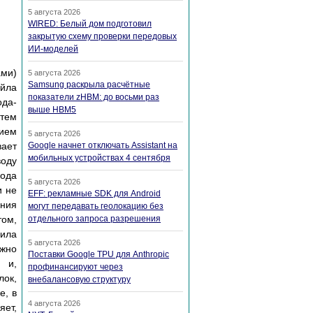
5 августа 2026
WIRED: Белый дом подготовил
закрытую схему проверки передовых
ИИ-моделей
ами)
5 августа 2026
Samsung раскрыла расчётные
айла
показатели zHBM: до восьми раз
ода-
выше HBM5
 тем
нием
5 августа 2026
вает
Google начнет отключать Assistant на
мобильных устройствах 4 сентября
воду
вода
5 августа 2026
и не
EFF: рекламные SDK для Android
ения
могут передавать геолокацию без
том,
отдельного запроса разрешения
дила
5 августа 2026
ожно
Поставки Google TPU для Anthropic
 и,
профинансируют через
лок,
внебалансовую структуру
е, в
4 августа 2026
яет,