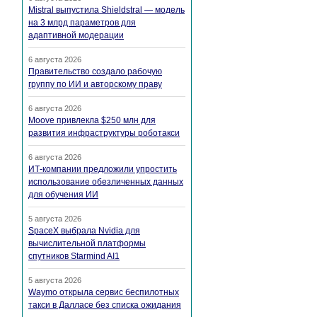
Mistral выпустила Shieldstral — модель
на 3 млрд параметров для
адаптивной модерации
6 августа 2026
Правительство создало рабочую
группу по ИИ и авторскому праву
6 августа 2026
Moove привлекла $250 млн для
развития инфраструктуры роботакси
6 августа 2026
ИТ-компании предложили упростить
использование обезличенных данных
для обучения ИИ
5 августа 2026
SpaceX выбрала Nvidia для
вычислительной платформы
спутников Starmind AI1
5 августа 2026
Waymo открыла сервис беспилотных
такси в Далласе без списка ожидания