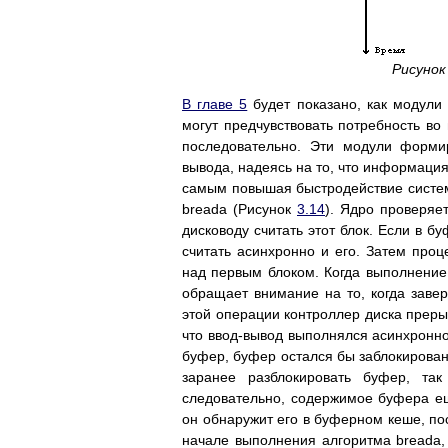
Рисунок
В главе 5
будет показано, как модули
могут предчувствовать потребность во
последовательно. Эти модули форми
вывода, надеясь на то, что информация 
самым повышая быстродействие систем
breada (Рисунок
3.14
). Ядро проверяет
дисководу считать этот блок. Если в б
считать асинхронно и его. Затем про
над первым блоком. Когда выполнение
обращает внимание на то, когда заве
этой операции контроллер диска преры
что ввод-вывод выполнялся асинхронно
буфер, буфер остался бы заблокирован
заранее разблокировать буфер, так
следовательно, содержимое буфера еще
он обнаружит его в буферном кеше, пос
начале выполнения алгоритма breada,