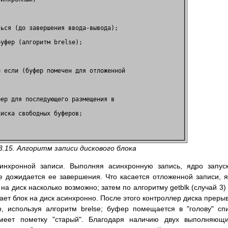
                                    

ься (до завершения ввода-вывода);   

уфер (алгоритм brelse);             

                                    

 если (буфер помечен для отложенной 

                                    

ер для последующего размещения в    

иска свободных буферов;   

                                    

3.15. Алгоритм записи дискового блока
инхронной записи. Выполняя асинхронную запись, ядро запус
 дожидается ее завершения. Что касается отложенной записи, 
а диск насколько возможно; затем по алгоритму getblk (случай 3)
ает блок на диск асинхронно. После этого контроллер диска преры
, используя алгоритм brelse; буфер помещается в "голову" сп
меет пометку "старый". Благодаря наличию двух выполняющи