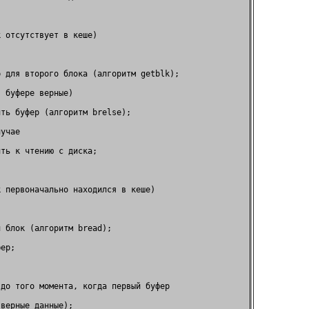
                                     

 отсутствует в кеше)                 

                                     

 для второго блока (алгоритм getblk);

 буфере верные)                      

ть буфер (алгоритм brelse);          

учае                                 

ть к чтению с диска;                 

                                     

 первоначально находился в кеше)     

                                     

 блок (алгоритм bread);              

ер;                                  

                                     

до того момента, когда первый буфер  

верные данные);                      
