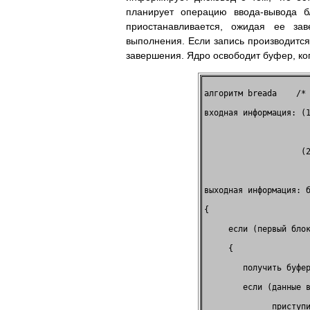
планирует операцию ввода-вывода б
приостанавливается, ожидая ее за
выполнения. Если запись производится
завершения. Ядро освободит буфер, ко
алгоритм breada    /* 
входная информация: (1
                      
                    (2
                      
выходная информация: б
{                     
     если (первый блок
     {                
        получить буфер
        если (данные в
              приступи