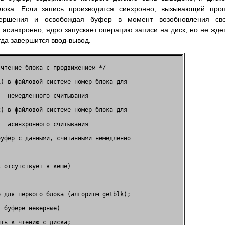
лока. Если запись производится синхронно, вызывающий про
вершения и освобождая буфер в момент возобновления сво
 асинхронно, ядро запускает операцию записи на диск, но не жде
гда завершится ввод-вывод.
чтение блока с продвижением */       

) в файловой системе номер блока для 

  немедленного считывания            

) в файловой системе номер блока для 

  асинхронного считывания            

уфер с данными, считанными немедленно

                                     

 отсутствует в кеше)                 

                                     

 для первого блока (алгоритм getblk);

 буфере неверные)                    

ть к чтению с диска;                 
