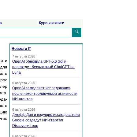
а
Курсы и книги
🔍
Новости IT
7 августа 2026
ия и
OpenAI обновила GPT-5.6 Sol и
 для
переведет бесплатный ChatGPT на
Luna
кого
прос
6 августа 2026
ллер
OpenAI замедляет исследования
фер.
после неконтролируемой активности
ода-
ИИ-агентов
ого
6 августа 2026
ацию
Джефф Дин и ведущие исследователи
угие
Google создадут ИИ-стартап
Discovery Loop
6 августа 2026