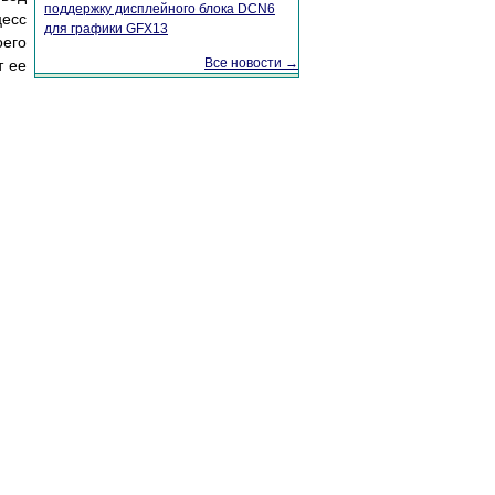
поддержку дисплейного блока DCN6
цесс
для графики GFX13
его
Все новости →
т ее