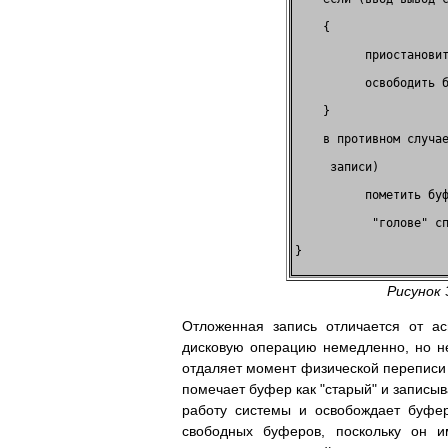
    {                 
          приостановит
          освободить б
    }                 
    в противном случае
     записи)          
          пометить буф
           "голове" сп
}                     
Рисунок 
Отложенная запись отличается от ас
дисковую операцию немедленно, но не
отдаляет момент физической переписи н
помечает буфер как "старый" и записыв
работу системы и освобождает буфер
свободных буферов, поскольку он и