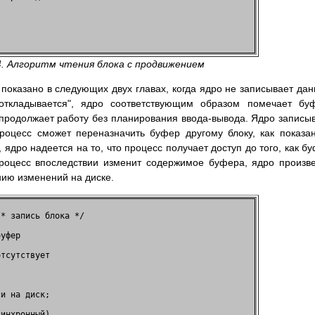
                                     

                                     

4. Алгоритм чтения блока с продвижением
т показано в следующих двух главах, когда ядро не записывает да
откладывается", ядро соответствующим образом помечает бу
и продолжает работу без планирования ввода-вывода. Ядро записы
процесс сможет переназначить буфер другому блоку, как показа
, ядро надеется на то, что процесс получает доступ до того, как б
процесс впоследствии изменит содержимое буфера, ядро произв
ию изменений на диске.
* запись блока */                   

уфер                                

тсутствует                          

                                    

и на диск;                          

инхронный)                          
