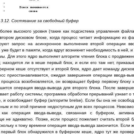
 3.12. Состязание за свободный буфер
 более высокого уровня (такие как подсистема управления файл
 втором дисковом блоке, когда процесс читает информацию из ф
руют запрос на асинхронное выполнение второй операции вв
уже будет в памяти, когда вдруг возникнет необходимость в ней, и
ы. Для этого ядро выполняет алгоритм чтения блока с продвиже
, находится ли в кеше первый блок, и если его там нет, приказы
уферном кеше отсутствует и второй блок, ядро дает команду диско
цесс приостанавливается, ожидая завершения операции ввода-вы
 процесса возобновляется, он возвращает буфер первому блоку 
ршится операция ввода-вывода для второго блока. После заверш
вает работу системы; программа обработки прерываний узнает о 
, и освобождает буфер (алгоритм brelse). Если бы она не освобо
ным и по этой причине недоступным для всех процессов. Невозм
 как операция ввода-вывода, связанная с буфером, активна
 не адекватно. Позже, если процесс пожелает считать второй б
кольку к тому времени операция ввода-вывода закончится. Если ж
 первый блок обнаружился в буферном кеше, ядро тут же провер