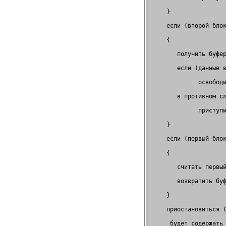
     }                
     если (второй блок
     {                
        получить буфер
        если (данные в
              освободи
        в противном сл
              приступи
     }                
     если (первый блок
     {                
        считать первый
        возвратить буф
     }                
     приостановиться (
      будет содержать 