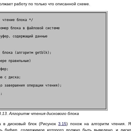
олжает работу по только что описанной схеме.
 чтение блока */              

омер блока в файловой системе 

уфер, содержащий данные       

                              

 блока (алгоритм getblk);     

ере правильные)               

фер;                          

ю с диска;                    

о завершения операции чтения);

;                             

                              

3.13. Алгоритм чтения дискового блока
а в дисковый блок (Рисунок
3.15
) похож на алгоритм чтения. 
ть буфер, содержимое которого должно быть выведено, и диск