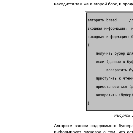
находится там же и второй блок, и прод
алгоритм bread      /*
входная информация:  н
выходная информация: б
{                     
    получить буфер для
    если (данные в буф
         возвратить бу
    приступить к чтени
    приостановиться (д
    возвратить (буфер)
}                     
Рисунок 
Алгоритм записи содержимого буфер
информирует дисковод о том, что ес