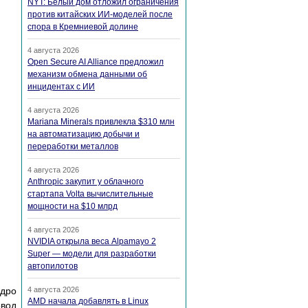
NYT: Белый дом отложил ограничения
против китайских ИИ-моделей после
спора в Кремниевой долине
4 августа 2026
Open Secure AI Alliance предложил
механизм обмена данными об
инцидентах с ИИ
4 августа 2026
Mariana Minerals привлекла $310 млн
на автоматизацию добычи и
переработки металлов
4 августа 2026
Anthropic закупит у облачного
стартапа Volta вычислительные
мощности на $10 млрд
4 августа 2026
NVIDIA открыла веса Alpamayo 2
Super — модели для разработки
автопилотов
Ядро
4 августа 2026
AMD начала добавлять в Linux
овод