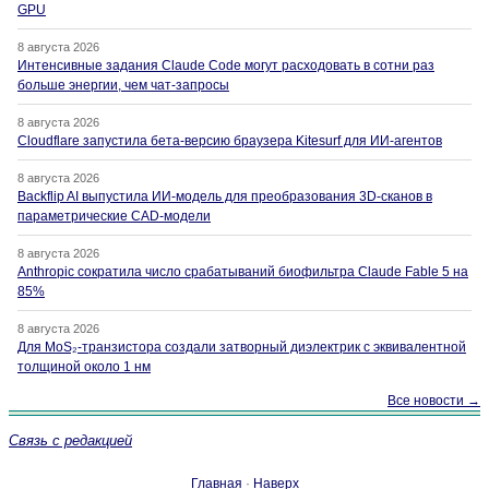
GPU
8 августа 2026
Интенсивные задания Claude Code могут расходовать в сотни раз
больше энергии, чем чат-запросы
8 августа 2026
Cloudflare запустила бета-версию браузера Kitesurf для ИИ-агентов
8 августа 2026
Backflip AI выпустила ИИ-модель для преобразования 3D-сканов в
параметрические CAD-модели
8 августа 2026
Anthropic сократила число срабатываний биофильтра Claude Fable 5 на
85%
8 августа 2026
Для MoS₂-транзистора создали затворный диэлектрик с эквивалентной
толщиной около 1 нм
Все новости →
Связь с редакцией
Главная
·
Наверх