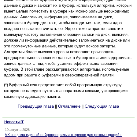
данные с диска и заносит их в буфер, используя алгоритм, который
имеет целью поместить в буфере как можно больше необходимых
данных. Аналогично, информация, записываемая на диск,
заносится в буфер для того, чтобы находиться там, если ядро
позднее попытается считать ее. Ядро также старается свести к
минимуму частоту выполнения операций записи на диск, выясняя,
должна ли информация действительно запоминаться на диске или
это промежуточные данные, которые будут вскоре затерты.
Алгоритмы более высокого уровня позволяют производить
предварительное занесение данных в буфер кеша или задерживать
запись данных с тем, чтобы усилить эффект использования
буфера. В этой главе рассматриваются алгоритмы, используемые
ядром при работе с буферами в сверхоперативной памяти.
(*) Буферный кеш представляет собой программную структуру,
которую не следует путать с аппаратными кешами, ускоряющими
косвенную адресацию памяти.
Предыдущая глава
||
Оглавление
||
Следующая глава
Новости IT
10 августа 2026
VK создала единый нейропрофиль интересов для рекомендаций в