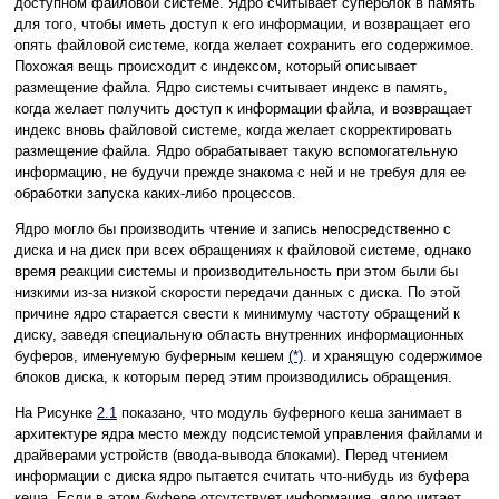
доступном файловой системе. Ядро считывает суперблок в память
для того, чтобы иметь доступ к его информации, и возвращает его
опять файловой системе, когда желает сохранить его содержимое.
Похожая вещь происходит с индексом, который описывает
размещение файла. Ядро системы считывает индекс в память,
когда желает получить доступ к информации файла, и возвращает
индекс вновь файловой системе, когда желает скорректировать
размещение файла. Ядро обрабатывает такую вспомогательную
информацию, не будучи прежде знакома с ней и не требуя для ее
обработки запуска каких-либо процессов.
Ядро могло бы производить чтение и запись непосредственно с
диска и на диск при всех обращениях к файловой системе, однако
время реакции системы и производительность при этом были бы
низкими из-за низкой скорости передачи данных с диска. По этой
причине ядро старается свести к минимуму частоту обращений к
диску, заведя специальную область внутренних информационных
буферов, именуемую буферным кешем
(*)
. и хранящую содержимое
блоков диска, к которым перед этим производились обращения.
На Рисунке
2.1
показано, что модуль буферного кеша занимает в
архитектуре ядра место между подсистемой управления файлами и
драйверами устройств (ввода-вывода блоками). Перед чтением
информации с диска ядро пытается считать что-нибудь из буфера
кеша. Если в этом буфере отсутствует информация, ядро читает