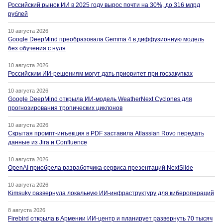
Российский рынок ИИ в 2025 году вырос почти на 30%, до 316 млрд
рублей
10 августа 2026
Google DeepMind преобразовала Gemma 4 в диффузионную модель
без обучения с нуля
10 августа 2026
Российским ИИ-решениям могут дать приоритет при госзакупках
10 августа 2026
Google DeepMind открыла ИИ-модель WeatherNext Cyclones для
прогнозирования тропических циклонов
10 августа 2026
Скрытая промпт-инъекция в PDF заставила Atlassian Rovo передать
данные из Jira и Confluence
10 августа 2026
OpenAI приобрела разработчика сервиса презентаций NextSlide
10 августа 2026
Kimsuky развернула локальную ИИ-инфраструктуру для киберопераций
8 августа 2026
Firebird открыла в Армении ИИ-центр и планирует развернуть 70 тысяч