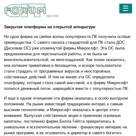
☰
архив
Закрытая платформа на открытой аппаратуре
Но одна фирма на гребне волны популярности ПК получила особые
преимущества. С самого начала стандартной для ПК стала ДОС
(Дисковая ОС) уже упомянутой фирмы Микрософт. Эта ОС была
предназначена для персональной работы, и не была ни
многопользовательской, ни многозадачной. Как позже оказалось,
она излишне примитивна и беззащитна, и вскоре пользователи
стали страдать от программных вирусов и неосторожных
собственных действий. И тем не менее эта ОС определила
платформу, которая стала самой массовой, а в фирму Микрософт
полился денежный поток, ширящийся вместе с популярностью ПК.
И еще в одном отношении эта фирма оказалась в особо выгодном
положении. На рынке инвестиций традиционен интерес к самым
высоким технологиям, и Микрософт оказалась в центре этого
внимания. Выпуская собственные акции и привлекая огромные
капиталы, постепенно фирма Билла Гейтса превратилась в
уникальное и исключительное явление - финансовую империю на
рынке программ, а ее основатель и директор в самого богатого