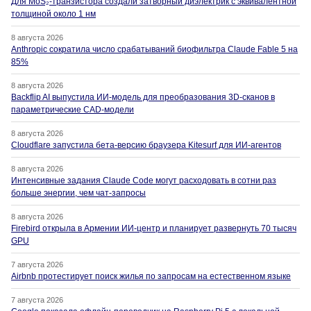
Для MoS₂-транзистора создали затворный диэлектрик с эквивалентной
толщиной около 1 нм
8 августа 2026
Anthropic сократила число срабатываний биофильтра Claude Fable 5 на
85%
8 августа 2026
Backflip AI выпустила ИИ-модель для преобразования 3D-сканов в
параметрические CAD-модели
8 августа 2026
Cloudflare запустила бета-версию браузера Kitesurf для ИИ-агентов
8 августа 2026
Интенсивные задания Claude Code могут расходовать в сотни раз
больше энергии, чем чат-запросы
8 августа 2026
Firebird открыла в Армении ИИ-центр и планирует развернуть 70 тысяч
GPU
7 августа 2026
Airbnb протестирует поиск жилья по запросам на естественном языке
7 августа 2026