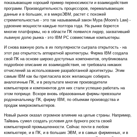
показывающие хороший пример переносимости и взаимодействия
программ. Производительность процессоров, перемалывающих
данные и в больших, и в микроЭВМ, растет с похожей
стремительностью - это так называемый закон Мура (Moore's Law) -
удвоение мощности каждые полтора года. На рынке борются
многие платформы, но в области ПК появился лидер, захвативший
львиную долю рынка - это IBM PC совместимые компьютеры.
И снова важную роль в их популярности сыграла открытость - на
этот раз открытость аппаратной архитектуры. Фирма IBM создала
свой ПК на основе широко доступных компонентов, опубликовала
подробное описание их взаимодействия, не требовала никаких
отчислений за использование разработанной архитектуры. Этим
самым IBM как бы пригласила всех желающих собирать
аналогичные ПК, и в результате многие производители
компьютеров и компонентов для них стали успешно работать на
этом поприще. Вскоре вновь образованные фирмы превзошли
родоначальницу ПК, фирму IBM, по объемам производства и
продаж микрокомпьютеров.
Новый рынок оказал огромное влияние на целые страны. Например,
Тайвань сумел создать условия для бурного роста своей
компьютерной промышленности. Сейчас почти в любом
компьютере, и в ПК, и в больших ЭВМ, и в самых фирменных, и в