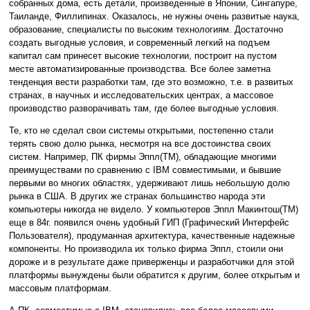
собранных дома, есть детали, произведенные в Японии, Сингапуре,
Таиланде, Филлипинах. Оказалось, не нужны очень развитые наука,
образование, специалисты по высоким технологиям. Достаточно
создать выгодные условия, и современный легкий на подъем
капитал сам принесет высокие технологии, построит на пустом
месте автоматизированные производства. Все более заметна
тенденция вести разработки там, где это возможно, т.е. в развитых
странах, в научных и исследовательских центрах, а массовое
производство разворачивать там, где более выгодные условия.
Те, кто не сделал свои системы открытыми, постепенно стали
терять свою долю рынка, несмотря на все достоинства своих
систем. Например, ПК фирмы Эппл(TM), обладающие многими
преимуществами по сравнению с IBM совместимыми, и бывшие
первыми во многих областях, удерживают лишь небольшую долю
рынка в США. В других же странах большинство народа эти
компьютеры никогда не видело. У компьютеров Эппл Макинтош(TM)
еще в 84г. появился очень удобный ГИП (Графический Интерфейс
Пользователя), продуманная архитектура, качественные надежные
компоненты. Но производила их только фирма Эппл, стоили они
дороже и в результате даже приверженцы и разработчики для этой
платформы вынуждены были обратится к другим, более открытым и
массовым платформам.