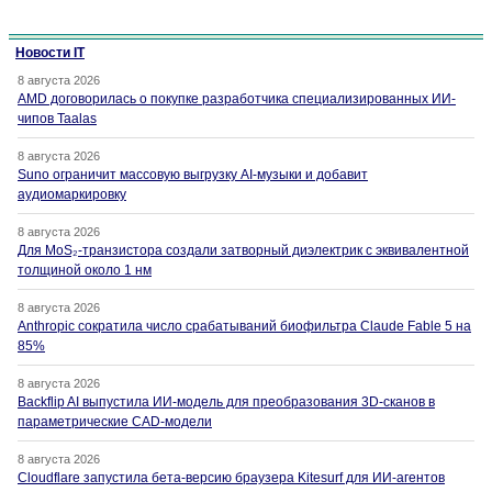
Новости IT
8 августа 2026
AMD договорилась о покупке разработчика специализированных ИИ-
чипов Taalas
8 августа 2026
Suno ограничит массовую выгрузку AI-музыки и добавит
аудиомаркировку
8 августа 2026
Для MoS₂-транзистора создали затворный диэлектрик с эквивалентной
толщиной около 1 нм
8 августа 2026
Anthropic сократила число срабатываний биофильтра Claude Fable 5 на
85%
8 августа 2026
Backflip AI выпустила ИИ-модель для преобразования 3D-сканов в
параметрические CAD-модели
8 августа 2026
Cloudflare запустила бета-версию браузера Kitesurf для ИИ-агентов