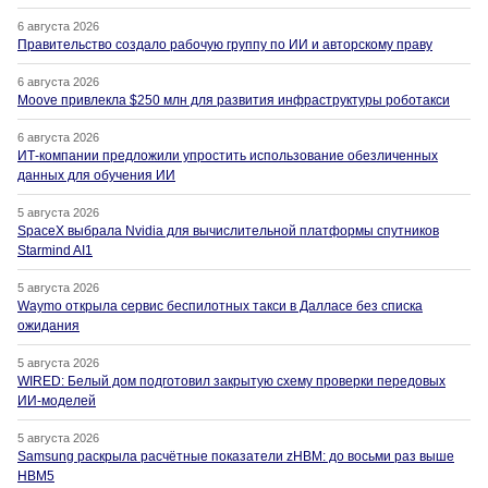
6 августа 2026
Правительство создало рабочую группу по ИИ и авторскому праву
6 августа 2026
Moove привлекла $250 млн для развития инфраструктуры роботакси
6 августа 2026
ИТ-компании предложили упростить использование обезличенных
данных для обучения ИИ
5 августа 2026
SpaceX выбрала Nvidia для вычислительной платформы спутников
Starmind AI1
5 августа 2026
Waymo открыла сервис беспилотных такси в Далласе без списка
ожидания
5 августа 2026
WIRED: Белый дом подготовил закрытую схему проверки передовых
ИИ-моделей
5 августа 2026
Samsung раскрыла расчётные показатели zHBM: до восьми раз выше
HBM5