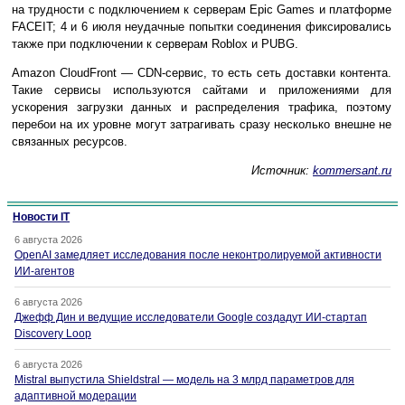
на трудности с подключением к серверам Epic Games и платформе
FACEIT; 4 и 6 июля неудачные попытки соединения фиксировались
также при подключении к серверам Roblox и PUBG.
Amazon CloudFront — CDN-сервис, то есть сеть доставки контента.
Такие сервисы используются сайтами и приложениями для
ускорения загрузки данных и распределения трафика, поэтому
перебои на их уровне могут затрагивать сразу несколько внешне не
связанных ресурсов.
Источник:
kommersant.ru
Новости IT
6 августа 2026
OpenAI замедляет исследования после неконтролируемой активности
ИИ-агентов
6 августа 2026
Джефф Дин и ведущие исследователи Google создадут ИИ-стартап
Discovery Loop
6 августа 2026
Mistral выпустила Shieldstral — модель на 3 млрд параметров для
адаптивной модерации