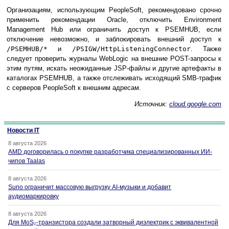
Организациям, использующим PeopleSoft, рекомендовано срочно
применить рекомендации Oracle, отключить Environment
Management Hub или ограничить доступ к PSEMHUB, если
отключение невозможно, и заблокировать внешний доступ к
/PSEMHUB/*
и
/PSIGW/HttpListeningConnector
. Также
следует проверить журналы WebLogic на внешние POST-запросы к
этим путям, искать неожиданные JSP-файлы и другие артефакты в
каталогах PSEMHUB, а также отслеживать исходящий SMB-трафик
с серверов PeopleSoft к внешним адресам.
Источник:
cloud.google.com
Новости IT
8 августа 2026
AMD договорилась о покупке разработчика специализированных ИИ-
чипов Taalas
8 августа 2026
Suno ограничит массовую выгрузку AI-музыки и добавит
аудиомаркировку
8 августа 2026
Для MoS₂-транзистора создали затворный диэлектрик с эквивалентной