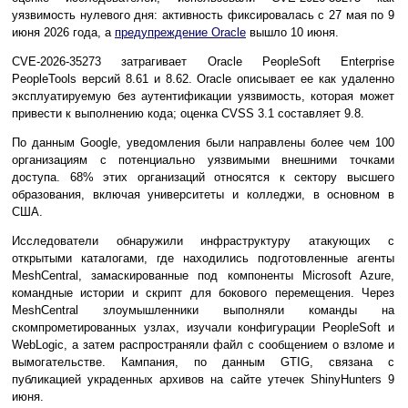
уязвимость нулевого дня: активность фиксировалась с 27 мая по 9
июня 2026 года, а
предупреждение Oracle
вышло 10 июня.
CVE-2026-35273 затрагивает Oracle PeopleSoft Enterprise
PeopleTools версий 8.61 и 8.62. Oracle описывает ее как удаленно
эксплуатируемую без аутентификации уязвимость, которая может
привести к выполнению кода; оценка CVSS 3.1 составляет 9.8.
По данным Google, уведомления были направлены более чем 100
организациям с потенциально уязвимыми внешними точками
доступа. 68% этих организаций относятся к сектору высшего
образования, включая университеты и колледжи, в основном в
США.
Исследователи обнаружили инфраструктуру атакующих с
открытыми каталогами, где находились подготовленные агенты
MeshCentral, замаскированные под компоненты Microsoft Azure,
командные истории и скрипт для бокового перемещения. Через
MeshCentral злоумышленники выполняли команды на
скомпрометированных узлах, изучали конфигурации PeopleSoft и
WebLogic, а затем распространяли файл с сообщением о взломе и
вымогательстве. Кампания, по данным GTIG, связана с
публикацией украденных архивов на сайте утечек ShinyHunters 9
июня.