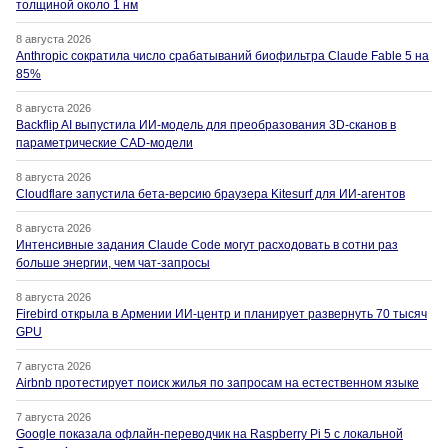
толщиной около 1 нм
8 августа 2026
Anthropic сократила число срабатываний биофильтра Claude Fable 5 на
85%
8 августа 2026
Backflip AI выпустила ИИ-модель для преобразования 3D-сканов в
параметрические CAD-модели
8 августа 2026
Cloudflare запустила бета-версию браузера Kitesurf для ИИ-агентов
8 августа 2026
Интенсивные задания Claude Code могут расходовать в сотни раз
больше энергии, чем чат-запросы
8 августа 2026
Firebird открыла в Армении ИИ-центр и планирует развернуть 70 тысяч
GPU
7 августа 2026
Airbnb протестирует поиск жилья по запросам на естественном языке
7 августа 2026
Google показала офлайн-переводчик на Raspberry Pi 5 с локальной