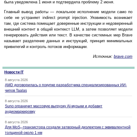
была уведомлена 1 июня и подтвердила проблему 2 июня.
Главный вывод работы — локальное исполнение модели само по
себе не устраняет indirect prompt injection. Уязвимость возникает
там, где система помещает доверенные инструкции и недоверенный
внешний контент в общий контекст LLM, а затем позволяет модели
генерировать действия или текст. В качестве системных мер Brave
называет разделение данных и инструкций, принцип минимальных
привилегий и контроль потоков информации.
Источник:
brave.com
Новости IT
8 августа 2026
AMD договорилась о покупке разработчика специализированных ИИ-
чипов Taalas
8 августа 2026
Suno ограничит массовую выгрузку AI-музыки и добавит
аудиомаркировку
8 августа 2026
Для MoS₂-транзистора создали затворный диэлектрик с эквивалентной
толщиной около 1 нм