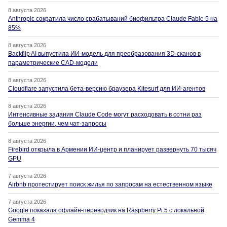
8 августа 2026
Anthropic сократила число срабатываний биофильтра Claude Fable 5 на
85%
8 августа 2026
Backflip AI выпустила ИИ-модель для преобразования 3D-сканов в
параметрические CAD-модели
8 августа 2026
Cloudflare запустила бета-версию браузера Kitesurf для ИИ-агентов
8 августа 2026
Интенсивные задания Claude Code могут расходовать в сотни раз
больше энергии, чем чат-запросы
8 августа 2026
Firebird открыла в Армении ИИ-центр и планирует развернуть 70 тысяч
GPU
7 августа 2026
Airbnb протестирует поиск жилья по запросам на естественном языке
7 августа 2026
Google показала офлайн-переводчик на Raspberry Pi 5 с локальной
Gemma 4