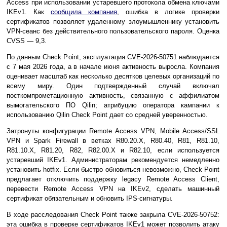
Access при использовании устаревшего протокола обмена ключами
IKEv1. Как
сообщила компания
, ошибка в логике проверки
сертификатов позволяет удаленному злоумышленнику установить
VPN-сеанс без действительного пользовательского пароля. Оценка
CVSS — 9,3.
По данным Check Point, эксплуатация CVE-2026-50751 наблюдается
с 7 мая 2026 года, а в начале июня активность выросла. Компания
оценивает масштаб как несколько десятков целевых организаций по
всему миру. Один подтвержденный случай включал
посткомпрометационную активность, связанную с аффилиатом
вымогательского ПО Qilin; атрибуцию оператора кампании к
использованию Qilin Check Point дает со средней уверенностью.
Затронуты конфигурации Remote Access VPN, Mobile Access/SSL
VPN и Spark Firewall в ветках R80.20.X, R80.40, R81, R81.10,
R81.10.X, R81.20, R82, R82.00.X и R82.10, если используется
устаревший IKEv1. Администраторам рекомендуется немедленно
установить hotfix. Если быстро обновиться невозможно, Check Point
предлагает отключить поддержку legacy Remote Access Client,
перевести Remote Access VPN на IKEv2, сделать машинный
сертификат обязательным и обновить IPS-сигнатуры.
В ходе расследования Check Point также закрыла CVE-2026-50752:
эта ошибка в проверке сертификатов IKEv1 может позволить атаку