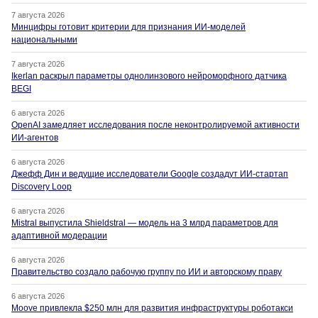
7 августа 2026
Минцифры готовит критерии для признания ИИ-моделей
национальными
7 августа 2026
Ikerlan раскрыл параметры однолинзового нейроморфного датчика
BEGI
6 августа 2026
OpenAI замедляет исследования после неконтролируемой активности
ИИ-агентов
6 августа 2026
Джефф Дин и ведущие исследователи Google создадут ИИ-стартап
Discovery Loop
6 августа 2026
Mistral выпустила Shieldstral — модель на 3 млрд параметров для
адаптивной модерации
6 августа 2026
Правительство создало рабочую группу по ИИ и авторскому праву
6 августа 2026
Moove привлекла $250 млн для развития инфраструктуры роботакси