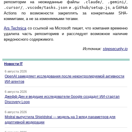
репозитории на неожиданные файлы
.claude/
,
.gemini/
,
.cursor/
,
.vscode/tasks.json
и
.github/setup.js
, а GitHub
Actions по возможности закреплять за конкретными SHA-
коммитами, а не за изменяемыми тегами.
Ars Technica
со ссылкой на Microsoft пишет, что компания временно
удалила часть репозиториев и расследует возможное наличие
вредоносного содержимого.
Источник:
stepsecurity.io
Новости IT
6 августа 2026
OpenAI замедляет исследования после неконтролируемой активности
ИИ-агентов
6 августа 2026
Джефф Дин и ведущие исследователи Google создадут ИИ-стартап
Discovery Loop
6 августа 2026
Mistral выпустила Shieldstral — модель на 3 млрд параметров для
адаптивной модерации