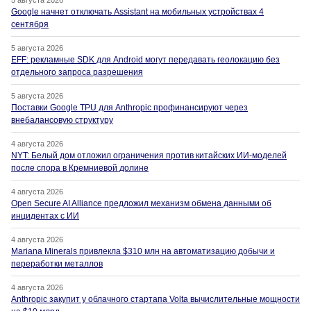
Google начнет отключать Assistant на мобильных устройствах 4
сентября
5 августа 2026
EFF: рекламные SDK для Android могут передавать геолокацию без
отдельного запроса разрешения
5 августа 2026
Поставки Google TPU для Anthropic профинансируют через
внебалансовую структуру
4 августа 2026
NYT: Белый дом отложил ограничения против китайских ИИ-моделей
после спора в Кремниевой долине
4 августа 2026
Open Secure AI Alliance предложил механизм обмена данными об
инцидентах с ИИ
4 августа 2026
Mariana Minerals привлекла $310 млн на автоматизацию добычи и
переработки металлов
4 августа 2026
Anthropic закупит у облачного стартапа Volta вычислительные мощности