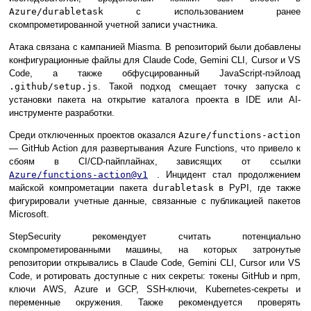
Azure/durabletask
с использованием ранее
скомпрометированной учетной записи участника.
Атака связана с кампанией Miasma. В репозиторий были добавлены
конфигурационные файлы для Claude Code, Gemini CLI, Cursor и VS
Code, а также обфусцированный JavaScript-пэйлоад
.github/setup.js
. Такой подход смещает точку запуска с
установки пакета на открытие каталога проекта в IDE или AI-
инструменте разработки.
Среди отключенных проектов оказался
Azure/functions-action
— GitHub Action для развертывания Azure Functions, что привело к
сбоям в CI/CD-пайплайнах, зависящих от ссылки
Azure/functions-action@v1
. Инцидент стал продолжением
майской компрометации пакета
durabletask
в PyPI, где также
фигурировали учетные данные, связанные с публикацией пакетов
Microsoft.
StepSecurity рекомендует считать потенциально
скомпрометированными машины, на которых затронутые
репозитории открывались в Claude Code, Gemini CLI, Cursor или VS
Code, и ротировать доступные с них секреты: токены GitHub и npm,
ключи AWS, Azure и GCP, SSH-ключи, Kubernetes-секреты и
переменные окружения. Также рекомендуется проверять