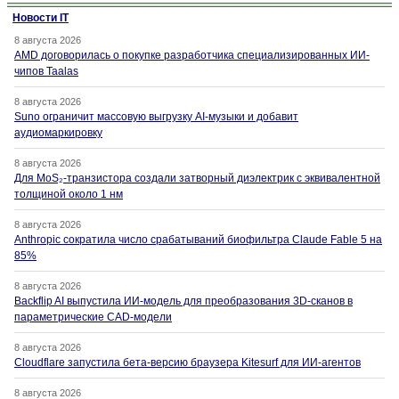
Новости IT
8 августа 2026
AMD договорилась о покупке разработчика специализированных ИИ-
чипов Taalas
8 августа 2026
Suno ограничит массовую выгрузку AI-музыки и добавит
аудиомаркировку
8 августа 2026
Для MoS₂-транзистора создали затворный диэлектрик с эквивалентной
толщиной около 1 нм
8 августа 2026
Anthropic сократила число срабатываний биофильтра Claude Fable 5 на
85%
8 августа 2026
Backflip AI выпустила ИИ-модель для преобразования 3D-сканов в
параметрические CAD-модели
8 августа 2026
Cloudflare запустила бета-версию браузера Kitesurf для ИИ-агентов
8 августа 2026