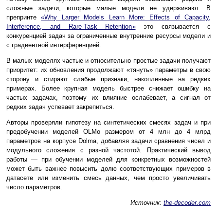
сложные задачи, которые малые модели не удерживают. В
препринте
«Why Larger Models Learn More: Effects of Capacity,
Interference, and Rare-Task Retention»
это связывается с
конкуренцией задач за ограниченные внутренние ресурсы модели и
с градиентной интерференцией.
В малых моделях частые и относительно простые задачи получают
приоритет: их обновления продолжают «тянуть» параметры в свою
сторону и стирают слабые признаки, накопленные на редких
примерах. Более крупная модель быстрее снижает ошибку на
частых задачах, поэтому их влияние ослабевает, а сигнал от
редких задач успевает закрепиться.
Авторы проверяли гипотезу на синтетических смесях задач и при
предобучении моделей OLMo размером от 4 млн до 4 млрд
параметров на корпусе Dolma, добавляя задачи сравнения чисел и
модульного сложения с разной частотой. Практический вывод
работы — при обучении моделей для конкретных возможностей
может быть важнее повысить долю соответствующих примеров в
датасете или изменить смесь данных, чем просто увеличивать
число параметров.
Источник:
the-decoder.com