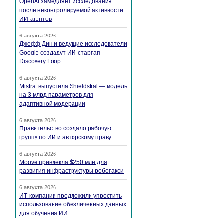
OpenAI замедляет исследования
после неконтролируемой активности
ИИ-агентов
6 августа 2026
Джефф Дин и ведущие исследователи
Google создадут ИИ-стартап
Discovery Loop
6 августа 2026
Mistral выпустила Shieldstral — модель
на 3 млрд параметров для
адаптивной модерации
6 августа 2026
Правительство создало рабочую
группу по ИИ и авторскому праву
6 августа 2026
Moove привлекла $250 млн для
развития инфраструктуры роботакси
6 августа 2026
ИТ-компании предложили упростить
использование обезличенных данных
для обучения ИИ