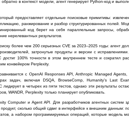
 обратно в контекст модели, агент генерирует Python-код и выпол
который предоставляет отдельные поисковые примитивы: извлече
упликацию, ранжирование и разбор структурированных полей. Мо
минированный код берет на себя параллельные запросы, обраб
ние нерелевантных результатов.
поиску более чем 200 серьезных CVE за 2023–2025 годы: агент до
оизводителей, затронутые продукты и версии с исправлениями
 достиг 100% точности в этом внутреннем тесте и сократил ра
им конвейером Perplexity.
авнивается с OpenAI Responses API, Anthropic Managed Agents,
борах задач, включая DSQA, BrowseComp, Humanity's Last Ex
aC лидирует в четырех из пяти тестов, однако эти результаты оста
ов, WANDR, Perplexity только планирует опубликовать.
xity Computer и Agent API. Для разработчиков агентных систем з
 продукт, сколько общий сдвиг в интерфейсе к внешним данным: п
ьтатов, а набором программируемых операций, которые модель м