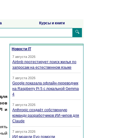
а
Курсы и книги
🔍
Новости IT
7 августа 2026
Airbnb протестирует поиск жилья по
запросам на естественном языке
7 августа 2026
Google показала офлайн-переводчик
на Raspberry Pi 5 с локальной Gemma
4
для
вов
7 августа 2026
PI и
Anthropic создаёт собственную
команду разработчиков ИИ-чипов для
Claude
нять
7 августа 2026
тный
ИИ-модели Evo помогли