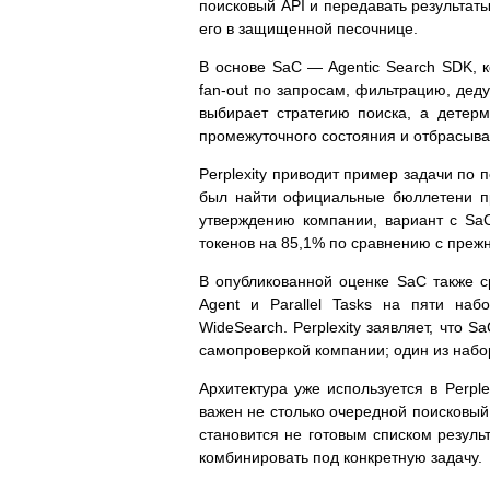
поисковый API и передавать результаты
его в защищенной песочнице.
В основе SaC — Agentic Search SDK, 
fan-out по запросам, фильтрацию, дед
выбирает стратегию поиска, а детер
промежуточного состояния и отбрасыва
Perplexity приводит пример задачи по 
был найти официальные бюллетени пр
утверждению компании, вариант с SaC
токенов на 85,1% по сравнению с прежн
В опубликованной оценке SaC также ср
Agent и Parallel Tasks на пяти на
WideSearch. Perplexity заявляет, что S
самопроверкой компании; один из набор
Архитектура уже используется в Perple
важен не столько очередной поисковый
становится не готовым списком резул
комбинировать под конкретную задачу.