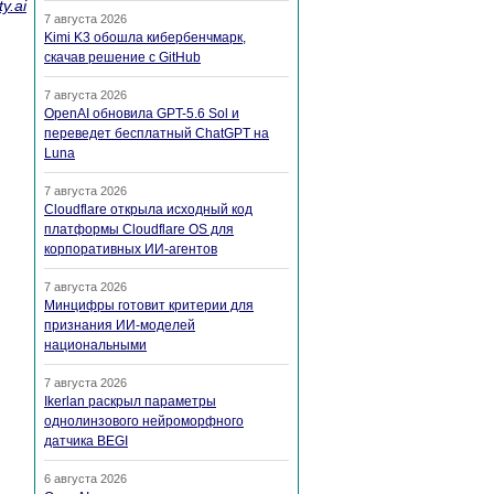
y.ai
7 августа 2026
Kimi K3 обошла кибербенчмарк,
скачав решение с GitHub
7 августа 2026
OpenAI обновила GPT-5.6 Sol и
переведет бесплатный ChatGPT на
Luna
7 августа 2026
Cloudflare открыла исходный код
платформы Cloudflare OS для
корпоративных ИИ-агентов
7 августа 2026
Минцифры готовит критерии для
признания ИИ-моделей
национальными
7 августа 2026
Ikerlan раскрыл параметры
однолинзового нейроморфного
датчика BEGI
6 августа 2026