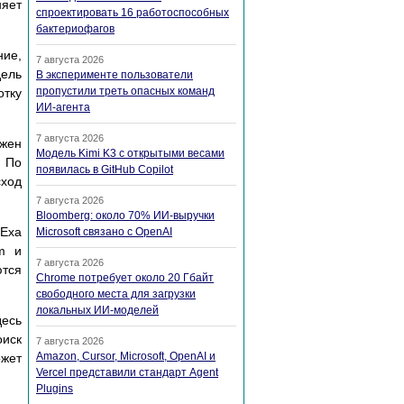
няет
спроектировать 16 работоспособных
бактериофагов
ние,
7 августа 2026
дель
В эксперименте пользователи
пропустили треть опасных команд
отку
ИИ-агента
7 августа 2026
лжен
Модель Kimi K3 с открытыми весами
. По
появилась в GitHub Copilot
сход
7 августа 2026
Bloomberg: около 70% ИИ-выручки
 Exa
Microsoft связано с OpenAI
am и
7 августа 2026
ются
Chrome потребует около 20 Гбайт
свободного места для загрузки
локальных ИИ-моделей
десь
оиск
7 августа 2026
Amazon, Cursor, Microsoft, OpenAI и
ожет
Vercel представили стандарт Agent
Plugins