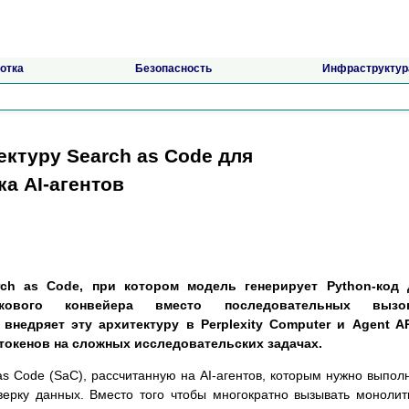
отка
Безопасность
Инфраструктур
ектуру Search as Code для
а AI-агентов
rch as Code, при котором модель генерирует Python-код 
скового конвейера вместо последовательных вызо
внедряет эту архитектуру в Perplexity Computer и Agent A
 токенов на сложных исследовательских задачах.
as Code (SaC), рассчитанную на AI-агентов, которым нужно выпол
верку данных. Вместо того чтобы многократно вызывать моноли