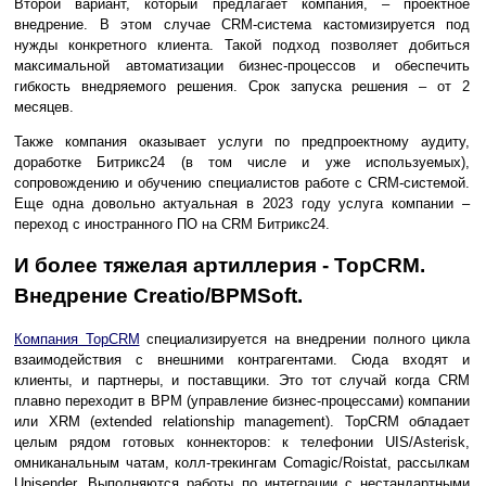
Второй вариант, который предлагает компания, – проектное
внедрение. В этом случае CRM-система кастомизируется под
нужды конкретного клиента. Такой подход позволяет добиться
максимальной автоматизации бизнес-процессов и обеспечить
гибкость внедряемого решения. Срок запуска решения – от 2
месяцев.
Также компания оказывает услуги по предпроектному аудиту,
доработке Битрикс24 (в том числе и уже используемых),
сопровождению и обучению специалистов работе с CRM-системой.
Еще одна довольно актуальная в 2023 году услуга компании –
переход с иностранного ПО на CRM Битрикс24.
И более тяжелая артиллерия - TopCRM.
Внедрение Creatio/BPMSoft.
Компания TopCRM
специализируется на внедрении полного цикла
взаимодействия с внешними контрагентами. Сюда входят и
клиенты, и партнеры, и поставщики. Это тот случай когда CRM
плавно переходит в BPM (управление бизнес-процессами) компании
или XRM (extended relationship management). TopCRM обладает
целым рядом готовых коннекторов: к телефонии UIS/Asterisk,
омниканальным чатам, колл-трекингам Comagiс/Roistat, рассылкам
Unisender. Выполняются работы по интеграции с нестандартными