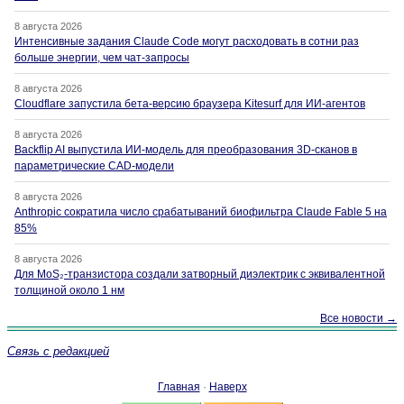
8 августа 2026
Интенсивные задания Claude Code могут расходовать в сотни раз
больше энергии, чем чат-запросы
8 августа 2026
Cloudflare запустила бета-версию браузера Kitesurf для ИИ-агентов
8 августа 2026
Backflip AI выпустила ИИ-модель для преобразования 3D-сканов в
параметрические CAD-модели
8 августа 2026
Anthropic сократила число срабатываний биофильтра Claude Fable 5 на
85%
8 августа 2026
Для MoS₂-транзистора создали затворный диэлектрик с эквивалентной
толщиной около 1 нм
Все новости →
Связь с редакцией
Главная
·
Наверх