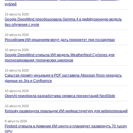
рублей
10 августа 2026
Google DeepMind преобразовала Gemma 4 в диффузионную модель
без обучения с нуля
10 августа 2026
Российским ИИ-решениям могут дать приоритет при госзакупках
10 августа 2026
Google DeepMind открыла ИИ-модель WeatherNext Cyclones для
прогнозирования тропических циклонов
10 августа 2026
Скрытая промпт-инъекция в PDF заставила Atlassian Rovo передать
данные из Jira и Confluence
10 августа 2026
OpenAI приобрела разработчика сервиса презентаций NextSlide
10 августа 2026
Kimsuky развернула локальную ИИ-инфраструктуру для киберопераций
8 августа 2026
Firebird открыла в Армении ИИ-центр и планирует развернуть 70 тысяч
GPU