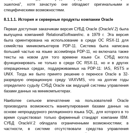
эшелона", хотя зачастую они обладают оригинальными и
специфическими возможностями.
8.1.1.1. История и серверные продукты компании Oracle
Первая доступная заказчикам версия СУБД Oracle (OracleV.2) была
выпущена компанией RelationalSoftwareInc. в 1979 г. Эта версия
была ориентирована на использование в среде ОС RSX-11 для
семейства миникомпьютеров PDP-11. Система была написана
большей частью на языке ассемблера PDP-11, но включала также
тексты на новом для того времени языке Си. СУБД могла
функционировать не только в среде ОС RSX-11, но и в других
операционных средах, поддерживаемых на PDP-11: IAS, RSTS и
UNIX. Тогда же было принято решение о переносе Oracle в 32-
разрядную операционную среду VAXVMS, что на долгие годы
определило судьбу СУБД Oracle как ведущей системы управления
базами данных на миникомпьютерах.
Наиболее сильное впечатление на пользователей Oracle
производила возможность манипулирования базами данных на
основе непроцедурного реляционного языка SQL, для которого в то
время существовал только фирменный стандарт компании IBM.
СУБД OracleV.2 обладала ограниченными возможностями; в
частности, в системе отсутствовали средства управления