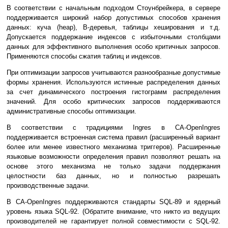
В соответствии с начальным подходом Стоунбрейкера, в сервере
поддерживается широкий набор допустимых способов хранения
данных: куча (heap), B-деревья, таблицы хеширования и т.д.
Допускается поддержание индексов с избыточными столбцами
данных для эффективного выполнения особо критичных запросов.
Применяются способы сжатия таблиц и индексов.
При оптимизации запросов учитываются разнообразные допустимые
формы хранения. Используются истинные распределения данных
за счет динамического построения гистограмм распределения
значений. Для особо критических запросов поддерживаются
административные способы оптимизации.
В соответствии с традициями Ingres в CA-OpenIngres
поддерживается встроенная система правил (расширенный вариант
более или менее известного механизма триггеров). Расширенные
языковые возможности определения правил позволяют решать на
основе этого механизма не только задачи поддержания
целостности баз данных, но и полностью разрешать
производственные задачи.
В CA-OpenIngres поддерживаются стандарты SQL-89 и ядерный
уровень языка SQL-92. (Обратите внимание, что никто из ведущих
производителей не гарантирует полной совместимости с SQL-92.