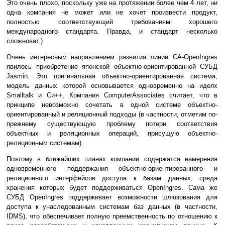
Это очень плохо, поскольку уже на протяжении более чем 4 лет, ни
одна компания не может или не хочет произвести продукт,
полностью соответствующий требованиям хорошего
международного стандарта. Правда, и стандарт несколько
сложноват.)
Очень интересным направлением развития линии CA-OpenIngres
явилось приобретение японской объектно-ориентированной СУБД
Jasmin. Это оригинальная объектно-ориентированная система,
модель данных которой основывается одновременно на идеях
Smalltalk и Си++. Компания ComputerAssociates считает, что в
принципе невозможно сочетать в одной системе объектно-
ориентированный и реляционный подходы (в частности, отметим по-
прежнему существующую проблему потери соответствия
объектных и реляционных операций, присущую объектно-
реляционным системам).
Поэтому в ближайших планах компании содержатся намерения
одновременного поддержания объектно-ориентированного и
реляционного интерфейсов доступа к базам данных, среда
хранения которых будет поддерживаться OpenIngres. Сама же
СУБД OpenIngres поддерживает возможности шлюзования для
доступа к унаследованным системам баз данных (в частности,
IDMS), что обеспечивает полную преемственность по отношению к