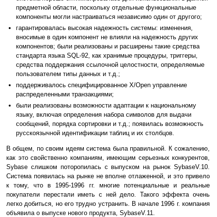
предметной области, поскольку отдельные функциональные
компоненты могли настраиваться независимо один от другого;
гарантировалась высокая надежность системы: изменения,
вносимые в один компонент не влияли на надежность других
компонентов; были реализованы и расширены такие средства
стандарта языка SQL-92, как хранимые процедуры, триггеры,
средства поддержания ссылочной целостности, определяемые
пользователем типы данных и т.д.;
поддерживалось специфицированное X/Open управление
распределенными транзакциями;
были реализованы возможности адаптации к национальному
языку, включая определения набора символов для выдачи
сообщений, порядка сортировки и т.д.; появилась возможность
русскоязычной идентификации таблиц и их столбцов.
В общем, по своим идеям система была правильной. К сожалению,
как это свойственно компаниям, имеющим серьезных конкурентов,
Sybase слишком поторопилась с выпуском на рынок SybaseV.10.
Система появилась на рынке не вполне отлаженной, и это привело
к тому, что в 1995-1996 гг. многие потенциальные и реальные
покупатели перестали иметь с ней дело. Такого эффекта очень
легко добиться, но его трудно устранить. В начале 1996 г. компания
объявила о выпуске нового продукта, SybaseV.11.