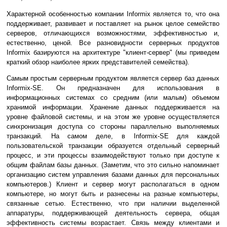
Характерной особенностью компании Informix является то, что она
поддерживает, развивает и поставляет на рынок целое семейство
серверов, отличающихся возможностями, эффективностью и,
естественно, ценой. Все разновидности серверных продуктов
Informix базируются на архитектуре "клиент-сервер" (мы приведем
краткий обзор наиболее ярких представителей семейства).
Самым простым серверным продуктом является сервер баз данных
Informix-SE. Он предназначен для использования в
информационных системах со средним (или малым) объемом
хранимой информации. Хранение данных поддерживается на
уровне файловой системы, и на этом же уровне осуществляется
синхронизация доступа со стороны параллельно выполняемых
транзакций. На самом деле, в Informix-SE для каждой
пользовательской транзакции образуется отдельный серверный
процесс, и эти процессы взаимодействуют только при доступе к
общим файлам базы данных. (Заметим, что это сильно напоминает
организацию систем управления базами данных для персональных
компьютеров.) Клиент и сервер могут располагаться в одном
компьютере, но могут быть и разнесены на разные компьютеры,
связанные сетью. Естественно, что при наличии выделенной
аппаратуры, поддерживающей деятельность сервера, общая
эффективность системы возрастает. Связь между клиентами и