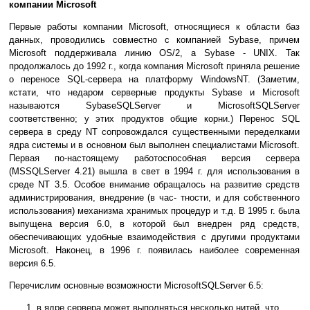
компании Microsoft
Первые работы компании Microsoft, относящиеся к области баз
данных, проводились совместно с компанией Sybase, причем
Microsoft поддерживала линию OS/2, а Sybase - UNIX. Так
продолжалось до 1992 г., когда компания Microsoft приняла решение
о переносе SQL-сервера на платформу WindowsNT. (Заметим,
кстати, что недаром серверные продукты Sybase и Microsoft
называются SybaseSQLServer и MicrosoftSQLServer
соответственно; у этих продуктов общие корни.) Перенос SQL
сервера в среду NT сопровождался существенными переделками
ядра системы и в основном был выполнен специалистами Microsoft.
Первая по-настоящему работоспособная версия сервера
(MSSQLServer 4.21) вышла в свет в 1994 г. для использования в
среде NT 3.5. Особое внимание обращалось на развитие средств
администрирования, внедрение (в час- тности, и для собственного
использования) механизма хранимых процедур и т.д. В 1995 г. была
выпущена версия 6.0, в которой был внедрен ряд средств,
обеспечивающих удобные взаимодействия с другими продуктами
Microsoft. Наконец, в 1996 г. появилась наиболее современная
версия 6.5.
Перечислим основные возможности MicrosoftSQLServer 6.5:
в ядре сервера может выполняться несколько нитей, что