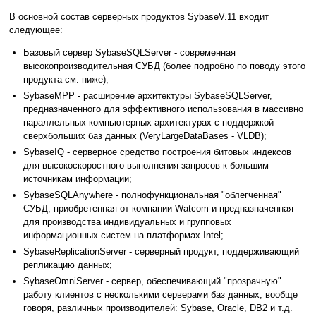
В основной состав серверных продуктов SybaseV.11 входит
следующее:
Базовый сервер SybaseSQLServer - современная
высокопроизводительная СУБД (более подробно по поводу этого
продукта см. ниже);
SybaseMPP - расширение архитектуры SybaseSQLServer,
предназначенного для эффективного использования в массивно
параллельных компьютерных архитектурах с поддержкой
сверхбольших баз данных (VeryLargeDataBases - VLDB);
SybaseIQ - серверное средство построения битовых индексов
для высокоскоростного выполнения запросов к большим
источникам информации;
SybaseSQLAnywhere - полнофункциональная "облегченная"
СУБД, приобретенная от компании Watcom и предназначенная
для производства индивидуальных и групповых
информационных систем на платформах Intel;
SybaseReplicationServer - серверный продукт, поддерживающий
репликацию данных;
SybaseOmniServer - сервер, обеспечивающий "прозрачную"
работу клиентов с несколькими серверами баз данных, вообще
говоря, различных производителей: Sybase, Oracle, DB2 и т.д.