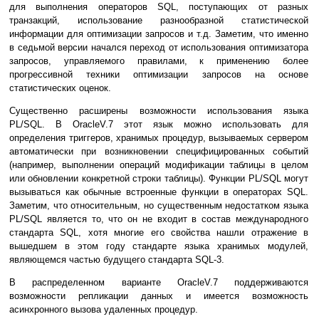
для выполнения операторов SQL, поступающих от разных
транзакций, использование разнообразной статистической
информации для оптимизации запросов и т.д. Заметим, что именно
в седьмой версии начался переход от использования оптимизатора
запросов, управляемого правилами, к применению более
прогрессивной техники оптимизации запросов на основе
статистических оценок.
Существенно расширены возможности использования языка
PL/SQL. В OracleV.7 этот язык можно использовать для
определения триггеров, хранимых процедур, вызываемых сервером
автоматически при возникновении специфицированных событий
(например, выполнении операций модификации таблицы в целом
или обновлении конкретной строки таблицы). Функции PL/SQL могут
вызываться как обычные встроенные функции в операторах SQL.
Заметим, что относительным, но существенным недостатком языка
PL/SQL является то, что он не входит в состав международного
стандарта SQL, хотя многие его свойства нашли отражение в
вышедшем в этом году стандарте языка хранимых модулей,
являющемся частью будущего стандарта SQL-3.
В распределенном варианте OracleV.7 поддерживаются
возможности репликации данных и имеется возможность
асинхронного вызова удаленных процедур.