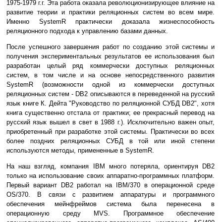
1975-1979 г.г. Эта работа оказала революционизирующее влияние на
развитие теории и практики реляционных систем во всем мире.
Именно SystemR практически доказала жизнеспособность
реляционного подхода к управлению базами данных.
После успешного завершения работ по созданию этой системы и
получения экспериментальных результатов ее использования был
разработан целый ряд коммерчески доступных реляционных
систем, в том числе и на основе непосредственного развития
SystemR (возможности одной из коммерчески доступных
реляционных систем - DB2 описываются в переведенной на русский
язык книге К. Дейта "Руководство по реляционной СУБД DB2", хотя
книга существенно отстала от практики; ее прекрасный перевод на
русский язык вышел в свет в 1988 г.). Исключительно важен опыт,
приобретенный при разработке этой системы. Практически во всех
более поздних реляционных СУБД в той или иной степени
используются методы, примененные в SystemR.
На наш взгляд, компания IBM много потеряла, ориентируя DB2
только на использование своих аппаратно-программных платформ.
Первый вариант DB2 работал на IBM/370 в операционной среде
OS/370. В связи с развитием аппаратуры и программного
обеспечения мейнфреймов система была перенесена в
операционную среду MVS. Программное обеспечение