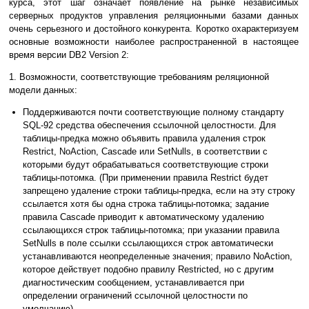
курса, этот шаг означает появление на рынке независимых
серверных продуктов управления реляционными базами данных
очень серьезного и достойного конкурента.
Коротко охарактеризуем
основные возможности наиболее распространенной в настоящее
время версии DB2 Version 2:
1. Возможности, соответствующие требованиям реляционной
модели данных:
Поддерживаются почти соответствующие полному стандарту
SQL-92 средства обеспечения ссылочной целостности. Для
таблицы-предка можно объявить правила удаления строк
Restrict, NoAction, Cascade или SetNulls, в соответствии с
которыми будут обрабатываться соответствующие строки
таблицы-потомка. (При применении правила Restrict будет
запрещено удаление строки таблицы-предка, если на эту строку
ссылается хотя бы одна строка таблицы-потомка; задание
правила Cascade приводит к автоматическому удалению
ссылающихся строк таблицы-потомка; при указании правила
SetNulls в поле ссылки ссылающихся строк автоматически
устанавливаются неопределенные значения; правило NoAction,
которое действует подобно правилу Restricted, но с другим
диагностическим сообщением, устанавливается при
определении ограничений ссылочной целостности по
умолчанию).