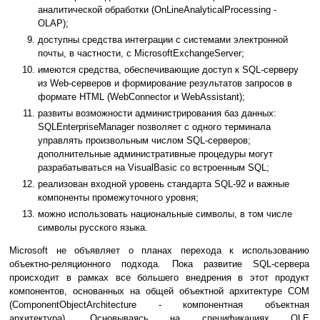
аналитической обработки (OnLineAnalyticalProcessing -
OLAP);
доступны средства интеграции с системами электронной
почты, в частности, с MicrosoftExchangeServer;
имеются средства, обеспечивающие доступ к SQL-серверу
из Web-серверов и формирование результатов запросов в
формате HTML (WebConnector и WebAssistant);
развиты возможности администрирования баз данных:
SQLEnterpriseManager позволяет с одного терминала
управлять произвольным числом SQL-серверов;
дополнительные административные процедуры могут
разрабатываться на VisualBasic со встроенным SQL;
реализован входной уровень стандарта SQL-92 и важные
компоненты промежуточного уровня;
можно использовать национальные символы, в том числе
символы русского языка.
Microsoft не объявляет о планах перехода к использованию
объектно-реляционного подхода. Пока развитие SQL-сервера
происходит в рамках все большего внедрения в этот продукт
компонентов, основанных на общей объектной архитектуре COM
(ComponentObjectArchitecture - компонентная объектная
архитектура). Основываясь на спецификациях OLE