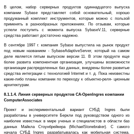
В целом, набор серверных продуктов одиннадцатого выпуска
компании Sybase представляет собой основательный, хорошо
продуманный комплект инструментов, которые можно с пользой
применять в разнообразных приложениях. По отзывам, которые
успели поступить с момента выпуска SybaseV.11, серверные
средства работают достаточно надежно.
В сентябре 1997 г. компания Sybase выпустила на рынок продукт
под новым названием - SybaseAdaptiveServer, который на самом
деле является пятым выпуском версии 11. В этом продукте еще
более развита компонентная организация, улучшены возможности
организации распределенных баз данных, внедрены более развитые
средства интеграции с технологией Internet и т. д. Пока неизвестны
какие-либо планы компании по переходу к объектно-реля- ционным
архитектурам.
8.1.1.4. Линия серверных продуктов CA-OpenIngres компании
ComputerAssociates
Проект и экспериментальный вариант СУБД Ingres были
разработаны в университете Беркли под руководством одного из
наиболее известных в мире ученых и специалистов в области баз
данных Майкла Стоунбрейкера (MichaelStonebraker). С самого
начала СУБД Ingres разрабатывалась как мобильная система,