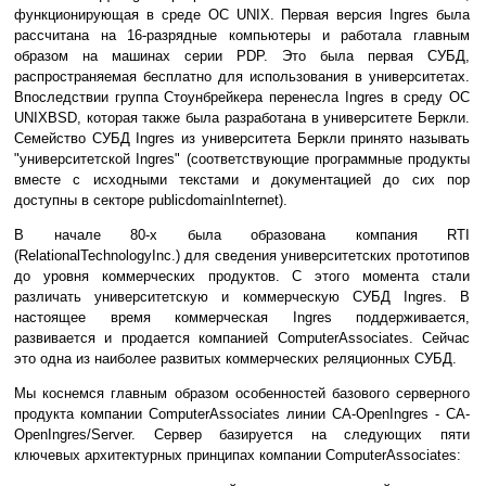
функционирующая в среде ОС UNIX. Первая версия Ingres была
рассчитана на 16-разрядные компьютеры и работала главным
образом на машинах серии PDP. Это была первая СУБД,
распространяемая бесплатно для использования в университетах.
Впоследствии группа Стоунбрейкера перенесла Ingres в среду ОС
UNIXBSD, которая также была разработана в университете Беркли.
Семейство СУБД Ingres из университета Беркли принято называть
"университетской Ingres" (соответствующие программные продукты
вместе с исходными текстами и документацией до сих пор
доступны в секторе publicdomainInternet).
В начале 80-х была образована компания RTI
(RelationalTechnologyInc.) для сведения университетских прототипов
до уровня коммерческих продуктов. С этого момента стали
различать университетскую и коммерческую СУБД Ingres. В
настоящее время коммерческая Ingres поддерживается,
развивается и продается компанией ComputerAssociates. Сейчас
это одна из наиболее развитых коммерческих реляционных СУБД.
Мы коснемся главным образом особенностей базового серверного
продукта компании ComputerAssociates линии CA-OpenIngres - CA-
OpenIngres/Server. Сервер базируется на следующих пяти
ключевых архитектурных принципах компании ComputerAssociates: