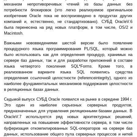
механизм непротиворечивых чтений из базы данных без
потребности блокировок (это легко реализуемое оригинальное
изобретение Oracle пока не воспроизведено в продуктах других
компаний и, естественно, не стандартизовано). СУБД OracleV.6
была перенесена на ряд новых платформ, в том числе, OS/2 и
Macintosh.
Важными нововведениями шестой версии было появление
процедурного языка программирования PL/SQL, который можно
было использовать как для определения процедур, хранимых на
сервере баз данных, так и для разработки приложений в составе
языка четвертого поколения SQL*Forms. Кроме того, в
реализованном варианте языка SQL появились средства
определения ссылочной целостности (referenceintegrity), одного из
наиболее фундаментальных механизмов поддержания целостности
в реляционных базах данных.
Седьмой выпуск СУБД Oracle появился на рынке в середине 1994 г.
Это один из наиболее серьезных серверных продуктов,
предназначенных для управления реляционными базами данных. В
OracleV.7 используется ряд новых архитектурных решений,
направленных на повышение эффективности сервера, в том числе
буферизация откомпилированных SQL-операторов на сервере баз
данных, использование общего пула серверных процессов и нитей