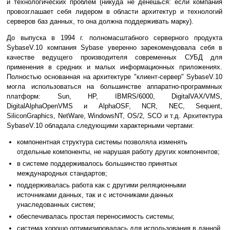
и технологических проблем (никуда не денешься: если компания
провозглашает себя лидером в области архитектур и технологий
серверов баз данных, то она должна поддерживать марку).
До выпуска в 1994 г. полномасштабного серверного продукта
SybaseV.10 компания Sybase уверенно зарекомендовала себя в
качестве ведущего производителя современных СУБД для
применения в средних и малых информационных приложениях.
Полностью основанная на архитектуре "клиент-сервер" SybaseV.10
могла использоваться на большинстве аппаратно-программных
платформ: Sun, HP, IBMRS/6000, DigitalVAX/VMS,
DigitalAlphaOpenVMS и AlphaOSF, NCR, NEC, Sequent,
SiliconGraphics, NetWare, WindowsNT, OS/2, SCO и т.д. Архитектура
SybaseV.10 обладала следующими характерными чертами:
компонентная структура системы позволяла изменять
отдельные компоненты, не нарушая работу других компонентов;
в системе поддерживалось большинство принятых
международных стандартов;
поддерживалась работа как с другими реляционными
источниками данных, так и с источниками данных
унаследованных систем;
обеспечивалась простая переносимость системы;
система хорошо оптимизировалась для использования в данной