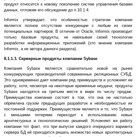
продукт относится к новому поколению систем управления базами
данных, отложим его обсуждение до п.10.1.4.
Informix утверждает, что особенностью стратегии компании
является полное отсутствие конкуренции с любым из своих
потенциальных партнеров. В отличие от Oracle, Informix производит
только базовые продукты, не навязывая своей технологии
разработки информационных приложений (это мнение компании
Informix, а не автора данного раздела).
8.1.1.3. Серверные продукты компании Sybase
Компания Sybase является сравнительно новой на рынке
конкурирующих производителей современных реляционных СУБД.
Это одновременно дает компании ряд преимуществ и усложняет ее
работу, хотя, несмотря на некоторые временные неудачи, продукты
Sybase находятся на третьем месте в мире по числу продаж.
Преимущества компании состоят в том, что она не настолько
обремлена грузом предыдущих разработок и необходимостью их
постоянной поддержки. Преимуществом является и то, что Sybase
с меньшими потерями переходит к использованию новых
архитектурных и технологических решений. Усложняет же работу
компании тот факт, что при выпуске каждого очередного варианта
сервера БД ей приходится решать множество новых архитектурных