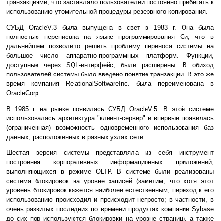
транзакциями, что заставляло пользователей постоянно прибегать к
использованию утомительной процедуры резервного копирования.
СУБД OracleV.3 была выпущена в свет в 1983 г. Она была
полностью переписана на языке программирования Си, что в
дальнейшем позволило решить проблему переноса системы на
большое число аппаратно-программных платформ. Функции,
доступные через SQL-интерфейс, были расширены. В обиход
пользователей системы было введено понятие транзакции. В это же
время компания RelationalSoftwareInc. была переименована в
OracleCorp.
В 1985 г. на рынке появилась СУБД OracleV.5. В этой системе
использовалась архитектура "клиент-сервер" и впервые появилась
(ограниченная) возможность одновременного использования баз
данных, расположенных в разных узлах сети.
Шестая версия системы представляла из себя инструмент
построения корпоративных информационных приложений,
выполняющихся в режиме OLTP. В системе были реализованы
система блокировок на уровне записей (заметим, что хотя этот
уровень блокировок кажется наиболее естественным, переход к его
использованию происходил и происходит непросто; в частности, в
очень развитых последних по времени продуктах компании Sybase
до сих пор используются блокировки на уровне страниц), а также