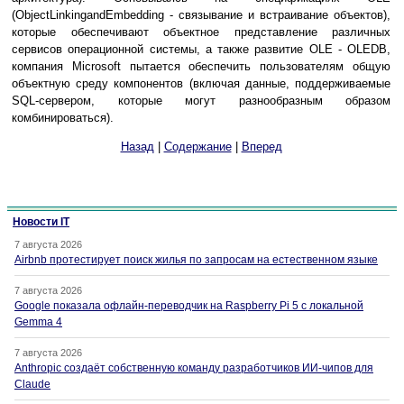
(ObjectLinkingandEmbedding - связывание и встраивание объектов),
которые обеспечивают объектное представление различных
сервисов операционной системы, а также развитие OLE - OLEDB,
компания Microsoft пытается обеспечить пользователям общую
объектную среду компонентов (включая данные, поддерживаемые
SQL-сервером, которые могут разнообразным образом
комбинироваться).
Назад
|
Содержание
|
Вперед
Новости IT
7 августа 2026
Airbnb протестирует поиск жилья по запросам на естественном языке
7 августа 2026
Google показала офлайн-переводчик на Raspberry Pi 5 с локальной
Gemma 4
7 августа 2026
Anthropic создаёт собственную команду разработчиков ИИ-чипов для
Claude