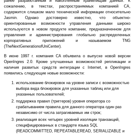
ранее разработанным и накопленным хранилищам данных. К
сожалению, в текстах, распространяемых компанией CA,
содержится слишком мало технической информации относительно
Jasmin. Однако достоверно известно, что объектно-
ориентированные возможности управления данными широко
используются в новом продукте компании, предназначенном для
управления и администрирования глобально распределенных
корпоративных приложений и называемом TNG
(TheNextGenerationofUniCenter).
В июне 1997 г. компания CA объявила о выпуске новой версии
OpenIngres 2.0. Кроме улучшенных возможностей репликации и
наличия развитых средств интеграции с Internet, в OpenIngres
появились следующие новые возможности:
использование блокировок на уровне записи с возможностью
выбора вида блокировок для указанных таблиц или для
указанных пользователей;
поддержка правил (триггеров) уровня оператора со
срабатыванием правила для данного оператора один раз
независимо от числа затрагиваемых им строк;
реализация всех четырех уровней изоляции транзакций,
специфицированных в стандарте языка SQL
(READCOMMITTED, REPEATABLEREAD, SERIALIZABLE и