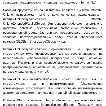
серверами поддерживается специальным модулем Informix-NET.
Базовым продуктом компании Informix является система Informix-
OnLine, выпускаемая ныне в двух основных модификациях -
Informix-OnLineDynamicServer и Informix-
OnLineExtendedParallelServer. Эти серверы работают напрямую с
дисковой памятью, обеспечивают выполнение транзакций в
распределенной среде баз данных, поддерживают возможности
хранения неструктурированных полей таблиц сверхбольшого
размера (BLOBs - BinaryLargeObjects) и т.д.
Informix-OnLineDynamicServer ориентирован на применение
симметричных мультипроцессорных компьютеров и опирается на
параллельное использование процессоров с общей основной
памятью. Поэтому в этом сервере широко используются приемы
программирования, основанные на использование параллельных
потоков управления, или нитей.
Informix-OnLineExtendedParallelServer может работать как в
симметричных, так в несимметричных (sharingnothing)
компьютерных архитектурах. При использовании несимметричных
архитектур обещается наличие почти линейной масштабируемости.
В конце 1996 г. компания Informix объявила о выпуске объектно-
реляционного сервера InformixUniversalServer. Поскольку этот