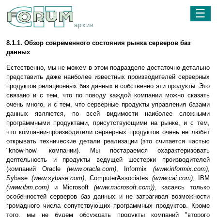
☰
архив
8.1.1. Обзор современного состояния рынка серверов баз
данных
Естественно, мы не можем в этом подразделе достаточно детально
представить даже наиболее известных производителей серверных
продуктов реляционных баз данных и собственно эти продукты. Это
связано и с тем, что по поводу каждой компании можно сказать
очень много, и с тем, что серверные продукты управления базами
данных являются, по всей видимости наиболее сложными
программными продуктами, присутствующими на рынке, и с тем,
что компании-производители серверных продуктов очень не любят
открывать технические детали реализации (это считается частью
"know-how" компании). Мы постараемся охарактеризовать
деятельность и продукты ведущей шестерки производителей
(компаний Oracle
(www.oracle.com)
, Informix
(www.informix.com)
,
Sybase
(www.sybase.com)
, ComputerAssociates
(www.cai.com)
, IBM
(www.ibm.com)
и Microsoft
(www.microsoft.com))
, касаясь только
особенностей серверов баз данных и не затрагивая возможности
громадного числа сопутствующих программных продуктов. Кроме
того, мы не будем обсуждать продукты компаний "второго