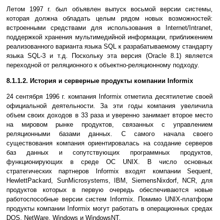
Летом 1997 г. был объявлен выпуск восьмой версии системы,
которая должна обладать целым рядом новых возможностей:
встроенными средствами для использования в Internet/Intranet,
поддержкой хранения мультимедийной информации, приближением
реализованного варианта языка SQL к разрабатываемому стандарту
языка SQL-3 и т.д. Поскольку эта версия (Oracle 8.1) является
переходной от реляционного к объектно-реляционному подходу.
8.1.1.2. История и серверные продукты компании Informix
24 сентября 1996 г. компания Informix отметила десятилетие своей
официальной деятельности. За эти годы компания увеличила
объем своих доходов в 33 раза и уверенно занимает второе место
на мировом рынке продуктов, связанных с управлением
реляционными базами данных. С самого начала своего
существования компания ориентировалась на создание серверов
баз данных и сопутствующих программных продуктов,
функционирующих в среде ОС UNIX. В число основных
стратегических партнеров Informix входят компании Sequent,
HewlettPaсkard, SunMicrosystems, IBM, SiemensNixdorf, NCR, для
продуктов которых в первую очередь обеспечиваются новые
работоспособные версии систем Informix. Помимо UNIX-платформ
продукты компании Informix могут работать в операционных средах
DOS, NetWare, Windows и WindowsNT.