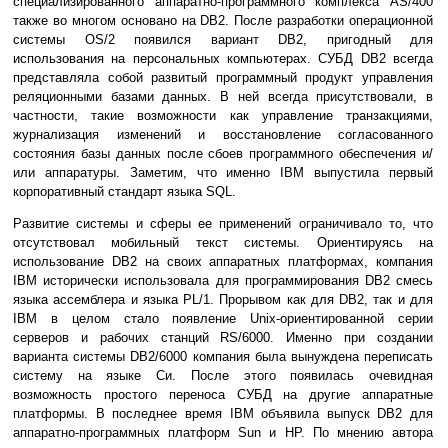
специализированного аппаратно-программного комплекса AS/400
также во многом основано на DB2. После разработки операционной
системы OS/2 появился вариант DB2, пригодный для
использования на персональных компьютерах. СУБД DB2 всегда
представляла собой развитый программный продукт управления
реляционными базами данных. В ней всегда присутствовали, в
частности, такие возможности как управление транзакциями,
журнализация изменений и восстановление согласованного
состояния базы данных после сбоев программного обеспечения и/
или аппаратуры. Заметим, что именно IBM выпустила первый
корпоративный стандарт языка SQL.
Развитие системы и сферы ее применений ограничивало то, что
отсутствовал мобильный текст системы. Ориентируясь на
использование DB2 на своих аппаратных платформах, компания
IBM исторически использовала для программирования DB2 смесь
языка ассемблера и языка PL/1. Прорывом как для DB2, так и для
IBM в целом стало появление Unix-ориентированной серии
серверов и рабочих станций RS/6000. Именно при создании
варианта системы DB2/6000 компания была вынуждена переписать
систему на языке Си. После этого появилась очевидная
возможность простого переноса СУБД на другие аппаратные
платформы. В последнее время IBM объявила выпуск DB2 для
аппаратно-программных платформ Sun и HP. По мнению автора