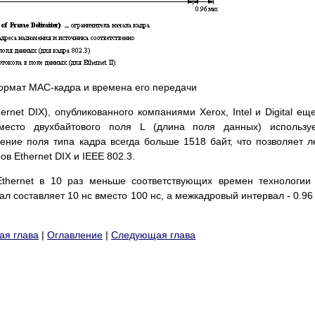
Формат MAC-кадра и времена его передачи
hernet DIX), опубликованного компаниями Xerox, Intel и Digital ещ
место двухбайтового поля L (длина поля данных) используе
чение поля типа кадра всегда больше 1518 байт, что позволяет л
в Ethernet DIX и IEEE 802.3.
thernet в 10 раз меньше соответствующих времен технологии
ал составляет 10 нс вместо 100 нс, а межкадровый интервал - 0.96
я глава
|
Оглавление
|
Следующая глава