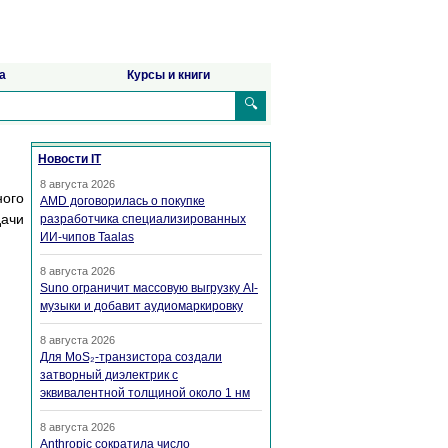
а
Курсы и книги
🔍
Новости IT
8 августа 2026
ного
AMD договорилась о покупке
дачи
разработчика специализированных
ИИ-чипов Taalas
8 августа 2026
Suno ограничит массовую выгрузку AI-
музыки и добавит аудиомаркировку
8 августа 2026
Для MoS₂-транзистора создали
затворный диэлектрик с
эквивалентной толщиной около 1 нм
8 августа 2026
Anthropic сократила число