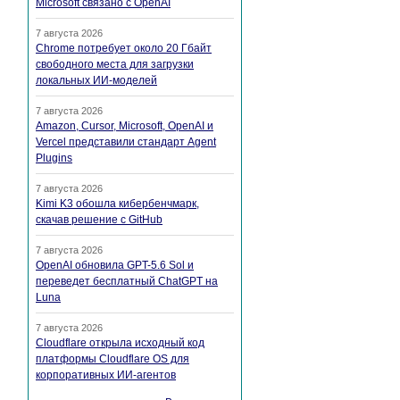
Microsoft связано с OpenAI
7 августа 2026
Chrome потребует около 20 Гбайт
свободного места для загрузки
локальных ИИ-моделей
7 августа 2026
Amazon, Cursor, Microsoft, OpenAI и
Vercel представили стандарт Agent
Plugins
7 августа 2026
Kimi K3 обошла кибербенчмарк,
скачав решение с GitHub
7 августа 2026
OpenAI обновила GPT-5.6 Sol и
переведет бесплатный ChatGPT на
Luna
7 августа 2026
Cloudflare открыла исходный код
платформы Cloudflare OS для
корпоративных ИИ-агентов