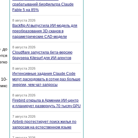
срабатываний биофильтра Claude
Fable 5 на 85%
8 августа 2026
Backflip AI выпустила ИИ-модель для
преобразования 3D-сканов в
параметрические CAD-модели
8 августа 2026
е до
Cloudflare запустила бета-версию
тся
браузера Kitesurf для ИИ-агентов
егко
8 августа 2026
Интенсивные задания Claude Code
 10-
могут расходовать в сотни раз больше
энергии, чем чат-запросы
 мкс
8 августа 2026
Firebird открыла в Армении ИИ-центр
и планирует развернуть 70 тысяч GPU
7 августа 2026
Airbnb протестирует поиск жилья по
запросам на естественном языке
7 августа 2026