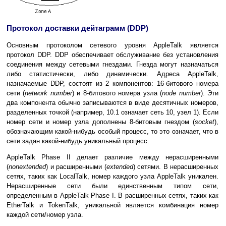
Протокол доставки дейтаграмм (DDP)
Основным протоколом сетевого уровня AppleTalk является
протокол DDP. DDP обеспечивает обслуживание без установления
соединения между сетевыми гнездами. Гнезда могут назначаться
либо статистически, либо динамически. Адреса AppleTalk,
назначаемые DDP, состоят из 2 компонентов: 16-битового номера
сети (
network number
) и 8-битового номера узла (
node number
). Эти
два компонента обычно записываются в виде десятичных номеров,
разделенных точкой (например, 10.1 означает сеть 10, узел 1). Если
номер сети и номер узла дополнены 8-битовым гнездом (
socket
),
обозначающим какой-нибудь особый процесс, то это означает, что в
сети задан какой-нибудь уникальный процесс.
AppleTalk Phase II делает различие между нерасширенными
(
nоnextended
) и расширенными (
extended
) сетями. В нерасширенных
сетях, таких как LocalTalk, номер каждого узла AppleTalk уникален.
Нерасширенные сети были единственным типом сети,
определенным в AppleTalk Phase I. В расширенных сетях, таких как
EtherTalk и TokenTalk, уникальной является комбинация номер
каждой сети/номер узла.