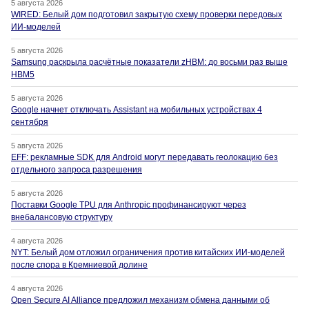
5 августа 2026
WIRED: Белый дом подготовил закрытую схему проверки передовых
ИИ-моделей
5 августа 2026
Samsung раскрыла расчётные показатели zHBM: до восьми раз выше
HBM5
5 августа 2026
Google начнет отключать Assistant на мобильных устройствах 4
сентября
5 августа 2026
EFF: рекламные SDK для Android могут передавать геолокацию без
отдельного запроса разрешения
5 августа 2026
Поставки Google TPU для Anthropic профинансируют через
внебалансовую структуру
4 августа 2026
NYT: Белый дом отложил ограничения против китайских ИИ-моделей
после спора в Кремниевой долине
4 августа 2026
Open Secure AI Alliance предложил механизм обмена данными об