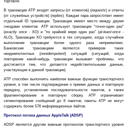
торговли.
В транзакции АТР входят запросы (от клиентов) (
requests
) и ответы
(от служебных устройств) (
replies
). Каждая пара запрос/ответ имеет
отдельный ID транзакции. Транзакции имеют место между двумя
гнездами клиентов. АТР использует транзакции "точно-один раз"
(
exactly once
- XO) и "по крайней мере один раз" (
at-least-once
-
ALO), Транзакции ХО требуются в тех ситуациях, когда случайное
выполнение транзакции более одного раза неприемлемо.
Банковские транзакциии являются примером таких
неидемпотентных (
nonidempotent
) ситуаций (ситуаций, когда
повторение какой-нибудь транзакции вызывает проблемы, что
достигается тем, что делаются недействительными данные,
участвующие в данной транзакции).
АТР способен выполнять наиболее важные функции транспортного
уровня, в том числе подтверждение о приеме данных и повторную
передачу, установление последовательности пакетов, а также
фрагментирование и повторную сборку. АТР ограничивает
сегментирование сообщений до 8 пакетов; пакеты АТР не могут
содержать более 578 информационных байтов.
Протокол потока данных AppleTalk (ADSP)
ADSP является другим важным протоколом транспортного уровня