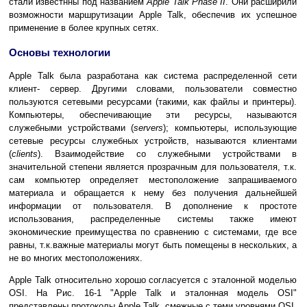
стали известнны под названием
Apple Talk Phase II
. Oни расширили
возможности маршрутизации Apple Talk, обеспечив их успешное
применение в более крупных сетях.
Основы технологии
Apple Talk была разработана как система распределенной сети
клиент- сервер. Другими словами, пользователи совместно
пользуются сетевыми ресурсами (такими, как файлы и принтеры).
Компьютеры, обеспечивающие эти ресурсы, называются
служебными устройствами (
servers
); компьютеры, использующие
сетевые ресурсы служебных устройств, называются клиентами
(
clients
). Взаимодействие со служебными устройствами в
значительной степени является прозрачным для пользователя, т.к.
сам компьютер определяет местоположение запрашиваемого
материала и обращается к нему без получения дальнейшей
информации от пользователя. В дополнение к простоте
использования, распределенные системы также имеют
экономические преимущества по сравнению с системами, где все
равны, т.к.важные материалы могут быть помещены в нескольких, а
не во многих местоположениях.
Apple Talk относительно хорошо согласуется с эталонной моделью
OSI. На Рис. 16-1 "Apple Talk и эталонная модель OSI"
представлены протоколы Apple Talk, смежные с теми уровнями OSI,