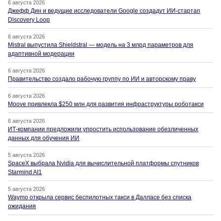
6 августа 2026
Джефф Дин и ведущие исследователи Google создадут ИИ-стартап
Discovery Loop
6 августа 2026
Mistral выпустила Shieldstral — модель на 3 млрд параметров для
адаптивной модерации
6 августа 2026
Правительство создало рабочую группу по ИИ и авторскому праву
6 августа 2026
Moove привлекла $250 млн для развития инфраструктуры роботакси
6 августа 2026
ИТ-компании предложили упростить использование обезличенных
данных для обучения ИИ
5 августа 2026
SpaceX выбрала Nvidia для вычислительной платформы спутников
Starmind AI1
5 августа 2026
Waymo открыла сервис беспилотных такси в Далласе без списка
ожидания