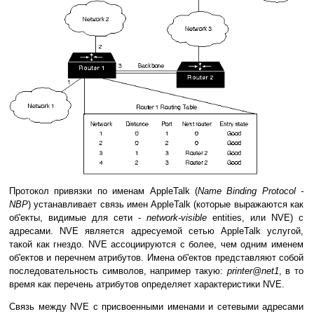
Протокол привязки по именам AppleTalk (
Name Binding Protocol -
NBP
) устанавливает связь имен AppleTalk (которые выражаются как
об'екты, видимые для сети -
network-visible
entities, или NVE) с
адресами. NVE является адресуемой сетью AppleTalk услугой,
такой как гнездо. NVE ассоциируются с более, чем одним именем
об'ектов и перечнем атрибутов. Имена об'ектов представляют собой
последовательность символов, например такую:
printer@net1
, в то
время как перечень атрибутов определяет характеристики NVE.
Связь между NVE с присвоенными именами и сетевыми адресами