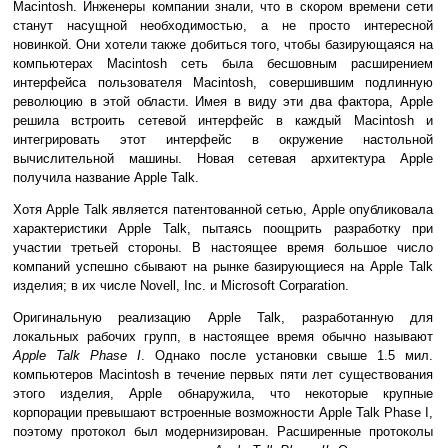
Macintosh. Инженеры компании знали, что в скором времени сети
станут насущной необходимостью, а не просто интересной
новинкой. Они хотели также добиться того, чтобы базирующаяся на
компьютерах Macintosh сеть была бесшовным расширением
интерфейса пользователя Macintosh, совершившим подлинную
революцию в этой области. Имея в виду эти два фактора, Apple
решила встроить сетевой интерфейс в каждый Macintosh и
интегрировать этот интерфейс в окружение настольной
вычислительной машины. Новая сетевая архитектура Apple
получила название Apple Talk.
Хотя Apple Talk является патентованной сетью, Apple опубликовала
характеристики Apple Talk, пытаясь поощрить разработку при
участии третьей стороны. В настоящее время большое число
компаний успешно сбывают на рынке базирующиеся на Apple Talk
изделия; в их числе Novell, Inc. и Мicrosoft Corparation.
Оригинальную реализацию Apple Talk, разработанную для
локальных рабочих групп, в настоящее время обычно называют
Apple Talk Phase I
. Однако после установки свыше 1.5 мил.
компьютеров Macintosh в течение первых пяти лет существования
этого изделия, Apple обнаружила, что некоторые крупные
корпорации превышают встроенные возможности Apple Talk Phase I,
поэтому протокол был модернизирован. Расширенные протоколы