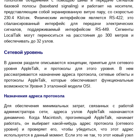
топологии об'единения с помощью шины и передаче сигналов
базовой полосы (baseband signaling) и работает на носителе,
представляющим собой экранированную витую пару, со скоростью
230.4 Kb/сек. Физическим интерфейсом является RS-422; это
сбалансированный интерфейс для передачи электрических
сигналов, поддерживаемый интерфейсом RS-449. Сегменты
LocalTalk могут переноситься на расстояния до 300 метров и
обеспечивать до 32 узлов.
Сетевой уровень
В данном разделе описываются концепции, принятые для сетевого
уровня AppleTalk, и протоколы для этого уровня. В нем
рассматриваются назначение адреса протокола, сетевые об'екты и
протоколы AppleTalk, которые обеспечивают функциональные
возможности Уровня 3 эталонной модели OSI.
Назначения адреса протокола
Для обеспечения минимальных затрат, связанных с работой
администратора сети, aдреса узлов AppleTalk назначаются
динамично. Когда Macintosh, прогоняющий AppleTalk, начинает
работать, он выбирает какой-нибудь адрес протокола (сетевого
уровня) и проверяет его, чтобы убедиться, что этот адрес
используется в данный момент. Если это не так, то этот новый узел