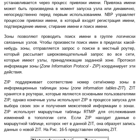
устанавливается через процесс привязки имени. Привязка имени
может быть произведена в момент запуска узла или динамично,
непосредственно перед первым использованием. NBP управляет
процессом привязки имени, в который входят регистрация имени,
подтверждение имени, стирание имени и поиск имени.
Зоны позволяют проводить поиск имени в группе логически
связанных узлов. Чтобы произвести поиск имен в пределах какой-
нибудь зоны, отправляется запрос о поиске в местный роутер,
который рассылает широковещательный запрос во все сети,
которые имеют узлы, принадлежащие заданной зоне. Протокол
информации зоны (
Zone Information Protocol - ZIP
) координирует эти
действия.
ZIP поддерживает соответствие номер сети/номер зоны в
информационных таблицах зоны (
zone information tables-ZIT
). ZIT
хранятся в роутерах, которые являются основными пользователями
ZIP, однако конечные узлы используют ZIP в процессе запуска для
выбора своих зон и получения межсетевой информации о зонах.
ZIP использует маршрутные таблицы RTMP для отслеживания
изменений в топологии сети. Если ZIP находит данные о
маршрутной таблице, которох нет в данной ZIT, она образует запись
данных о новой ZIT. На Рис. 16-5 представлен образец ZIT.