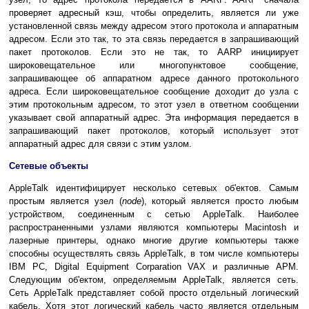
проверяет адресный кэш, чтобы определить, является ли уже
установленной связь между адресом этого протокола и аппаратным
адресом. Если это так, то эта связь передается в запрашивающий
пакет протоколов. Если это не так, то AARP инициирует
широковещательное или многопунктовое сообщение,
запрашивающее об аппаратном адресе данного протокольного
адреса. Если широковещательное сообщение доходит до узла с
этим протокольным адресом, то этот узел в ответном сообщении
указывает свой аппаратный адрес. Эта информация передается в
запрашивающий пакет протоколов, который использует этот
аппаратный адрес для связи с этим узлом.
Сетевые объекты
AppleTalk идентифицирует несколько сетевых об'ектов. Самым
простым является узел (
node
), который является просто любым
устройством, соединенным с сетью AppleTalk. Наиболее
распространенными узлами являются компьютеры Macintosh и
лазерные принтеры, однако многие другие компьютеры также
способны осуществлять связь AppleTalk, в том числе компьютеры
IBM PC, Digital Equipment Corparation VAX и различные АРМ.
Следующим об'ектом, определяемым AppleTalk, является сеть.
Сеть AppleTalk представляет собой просто отдельный логический
кабель. Хотя этот логический кабель часто является отдельным