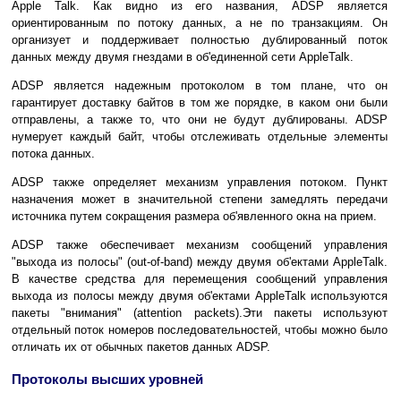
Apple Talk. Как видно из его названия, ADSP является
ориентированным по потоку данных, а не по транзакциям. Он
организует и поддерживает полностью дублированный поток
данных между двумя гнездами в об'единенной сети AppleTalk.
ADSP является надежным протоколом в том плане, что он
гарантирует доставку байтов в том же порядке, в каком они были
отправлены, а также то, что они не будут дублированы. ADSP
нумерует каждый байт, чтобы отслеживать отдельные элементы
потока данных.
ADSP также определяет механизм управления потоком. Пункт
назначения может в значительной степени замедлять передачи
источника путем сокращения размера об'явленного окна на прием.
ADSP также обеспечивает механизм сообщений управления
"выхода из полосы" (out-of-band) между двумя об'ектами AppleTalk.
В качестве средства для перемещения сообщений управления
выхода из полосы между двумя об'ектами AppleTalk используются
пакеты "внимания" (attention packets).Эти пакеты используют
отдельный поток номеров последовательностей, чтобы можно было
отличать их от обычных пакетов данных ADSP.
Протоколы высших уровней