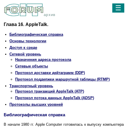
☰
архив
Глава 16. AppleTalk.
Библиографическая справка
Основы технологии
Доступ к среде
Сетевой уровень
Назначения адреса протокола
Сетевые объекты
Протокол доставки дейтаграмм (DDP)
Протокол поддепжки маршрутной таблицы (RTMP)
Транспортный уровень
Протокол транзакций AppleTalk (ATP)
Протокол потока данных AppleTalk (ADSP)
Протоколы высших уровней
Библиографическая справка
В начале 1980 гг. Apple Computer готовилась к выпуску компьютера