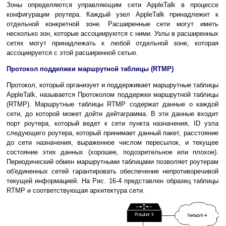
Зоны определяются управляющим сети AppleTalk в процессе
конфигурации роутера. Каждый узел AppleTalk принадлежит к
отдельной конкретной зоне. Расширенные сети могут иметь
несколько зон, которые ассоциируются с ними. Узлы в расширенных
сетях могут принадлежать к любой отдельной зоне, которая
ассоциируется с этой расширенной сетью.
Протокол поддепжки маршрутной таблицы (RTMP)
Протокол, который организует и поддерживает маршрутные таблицы
AppleTalk, называется Протоколом поддержки маршрутной таблицы
(RTMP). Маршрутные таблицы RTMP содержат данные о каждой
сети, до которой может дойти дейтаграмма. В эти данные входит
порт роутера, который ведет к сети пункта назначения, ID узла
следующего роутера, который принимает данный пакет, расстояние
до сети назначения, выраженное числом пересылок, и текущее
состояние этих данных (хорошее, подозрительное или плохое).
Периодический обмен маршрутными таблицами позволяет роутерам
об'единенных сетей гарантировать обеспечение непротиворечивой
текущей информацией. На Рис. 16-4 представлен образец таблицы
RTMP и соответствующая архитектура сети.