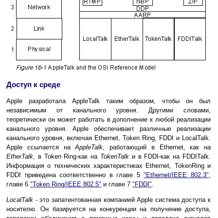
Доступ к среде
Apple разработала AppleTalk таким образом, чтобы он был
независимым от канального уровня. Другими словами,
теоретически он может работать в дополнение к любой реализации
канального уровня. Apple обеспечивает различные реализации
канального уровня, включая Ethernet, Token Ring, FDDI и LocalTalk.
Apple ссылается на
AppleTalk
, работающий в Ethernet, как нa
EtherTalk
, в Тоkеn Ring-кaк на
TokenTalk
и в FDDI-как на FDDITalk.
Информация о технических характеристиках Ethernet, TokenRing и
FDDI приведена соответственно в главе 5
"Ethernet/IEEE 802.3"
,
главе 6
"Token Ring/IEEE 802.5"
и главе 7
"FDDI"
.
LocalTalk
- это запатентованная компанией Apple система доступа к
носителю. Он базируется на конкуренции на получение доступа,