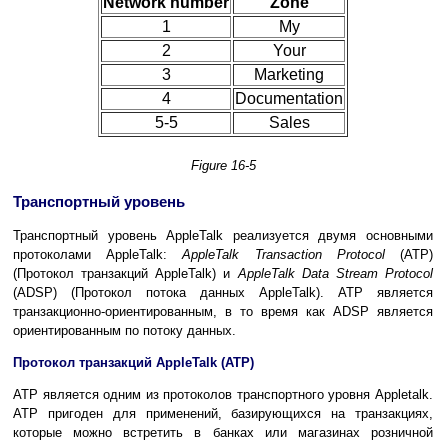
Network number
Zone
1
My
2
Your
3
Marketing
4
Documentation
5-5
Sales
Figure 16-5
Транспортный уровень
Транспортный уровень AppleTalk реализуется двумя основными
протоколами AppleTalk:
AppleTalk Transaction Protocol
(ATP)
(Протокол транзакций AppleTalk) и
AppleTalk Data Stream Protocol
(ADSP) (Протокол потока данных АppleTalk). АТР является
транзакционно-ориентированным, в то время как ADSP является
ориентированным по потоку данных.
Протокол транзакций AppleTalk (ATP)
ATP является одним из протоколов транспортного уровня Appletalk.
АТР пригоден для применений, базирующихся на транзакциях,
которые можно встретить в банках или магазинах розничной