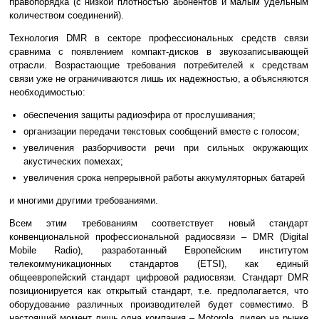
правопорядка (с низкой плотностью абонентов и малым удельным
количеством соединений).
Технология DMR в секторе профессиональных средств связи
сравнима с появлением компакт-дисков в звукозаписывающей
отрасли. Возрастающие требования потребителей к средствам
связи уже не ограничиваются лишь их надежностью, а объясняются
необходимостью:
обеспечения защиты радиоэфира от прослушивания;
организации передачи текстовых сообщений вместе с голосом;
увеличения разборчивости речи при сильных окружающих
акустических помехах;
увеличения срока непрерывной работы аккумуляторных батарей
и многими другими требованиями.
Всем этим требованиям соответствует новый стандарт
конвенциональной профессиональной радиосвязи – DMR (Digital
Mobile Radio), разработанный Европейским институтом
телекоммуникационных стандартов (ETSI), как единый
общеевропейский стандарт цифровой радиосвязи. Стандарт DMR
позиционируется как открытый стандарт, т.е. предполагается, что
оборудование различных производителей будет совместимо. В
настоящий момент лишь одна компания – Motorola, лидер на рынке