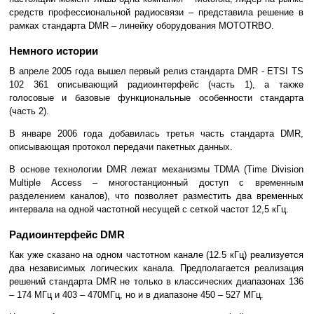
средств профессиональной радиосвязи – представила решение в
рамках стандарта DMR – линейку оборудования MOTOTRBO.
Немного истории
В апреле 2005 года вышел первый релиз стандарта DMR - ETSI TS
102 361 описывающий радиоинтерфейс (часть 1), а также
голосовые и базовые функциональные особенности стандарта
(часть 2).
В январе 2006 года добавилась третья часть стандарта DMR,
описывающая протокол передачи пакетных данных.
В основе технологии DMR лежат механизмы TDMA (Time Division
Multiple Access – многостанционный доступ с временным
разделением каналов), что позволяет разместить два временных
интервала на одной частотной несущей с сеткой частот 12,5 кГц.
Радиоинтерфейс DMR
Как уже сказано на одном частотном канале (12.5 кГц) реализуется
два независимых логических канала. Предполагается реализация
решений стандарта DMR не только в классических диапазонах 136
– 174 МГц и 403 – 470МГц, но и в диапазоне 450 – 527 МГц.