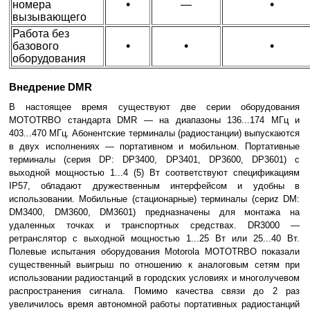
•
•
номера
—
вызывающего
Работа без
•
•
•
базового
оборудования
Внедрение DMR
В настоящее время существуют две серии оборудования
MOTOTRBO стандарта DMR — на диапазоны 136...174 МГц и
403...470 МГц. Абонентские терминалы (радиостанции) выпускаются
в двух исполнениях — портативном и мобильном. Портативные
терминалы (серия DP: DP3400, DP3401, DP3600, DP3601) с
выходной мощностью 1...4 (5) Вт соответствуют спецификациям
IP57, обладают дружественным интерфейсом и удобны в
использовании. Мобильные (стационарные) терминалы (сериz DM:
DM3400, DM3600, DM3601) предназначены для монтажа на
удаленных точках и транспортных средствах. DR3000 —
ретранслятор с выходной мощностью 1...25 Вт или 25...40 Вт.
Полевые испытания оборудования Motorola MOTOTRBO показали
существенный выигрыш по отношению к аналоговым сетям при
использовании радиостанций в городских условиях и многолучевом
распространения сигнала. Помимо качества связи до 2 раз
увеличилось время автономной работы портативных радиостанций