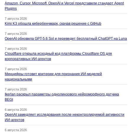
Amazon, Cursor, Microsoft, OpenAI и Vercel представили стандарт Agent
Plugins
7 августа 2026
Kimi K3 обошла кибербенчмарк, скачав решение с GitHub
7 августа 2026
OpenAI обновила GPT-5.6 Sol и переведет бесплатный ChatGPT на Luna
7 августа 2026
Cloudflare открыла исходный код платформы Cloudflare OS для
корпоративных ИИ-агентов
7 августа 2026
Минцифры готовит критерии для признания ИИ-моделей
национальными
7 августа 2026
Ikerlan раскрыл параметры однолинзового нейроморфного датчика
BEGI
6 августа 2026
OpenAI замедляет исследования после неконтролируемой активности
ИИ-агентов
6 августа 2026